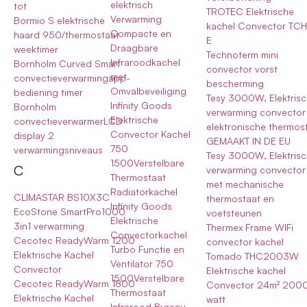
elektrisch
tot
TROTEC Elektrische
Verwarming
Bormio S elektrische
kachel Convector TC
Compacte en
haard 950/thermostaat
E
Draagbare
weektimer
Technoterm mini
Infraroodkachel
Bornholm Curved Smart
convector vorst
met
convectieverwarmingapp-
bescherming
Omvalbeveiliging
bediening timer
Tesy 3000W, Elektris
Infinity Goods
Bornholm
verwarming convector
Elektrische
convectieverwarmerLCD
elektronische thermos
Convector Kachel
display 2
GEMAAKT IN DE EU
750
verwarmingsniveaus
Tesy 3000W, Elektris
1500Verstelbare
C
verwarming convector
Thermostaat
met mechanische
Radiatorkachel
CLIMASTAR BS10X3C
thermostaat en
Infinity Goods
EcoStone SmartPro1000
voetsteunen
Elektrische
3in1 verwarming
Thermex Frame WIFi
Convectorkachel
Cecotec ReadyWarm 1200
convector kachel
Turbo Functie en
Elektrische Kachel
Tomado THC2003W
Ventilator 750
Convector
Elektrische kachel
1500Verstelbare
Cecotec ReadyWarm 1800
Convector 24m² 200
Thermostaat
Elektrische Kachel
watt
Infrarood Bureau