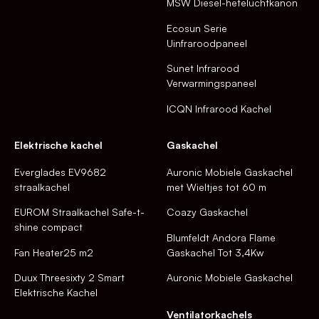
MSW Diesel-heteluchtkanon
Ecosun Serie
Uinfraroodpaneel
Sunet Infrarood
Verwarmingspaneel
ICQN Infrarood Kachel
Elektrische kachel
Gaskachel
Everglades EV9682
Auronic Mobiele Gaskachel
straalkachel
met Wieltjes tot 60 m
EUROM Straalkachel Safe-t-
Coazy Gaskachel
shine compact
Blumfeldt Andora Flame
Fan Heater25 m2
Gaskachel Tot 3,4Kw
Duux Threesixty 2 Smart
Auronic Mobiele Gaskachel
Elektrische Kachel
Ventilatorkachels