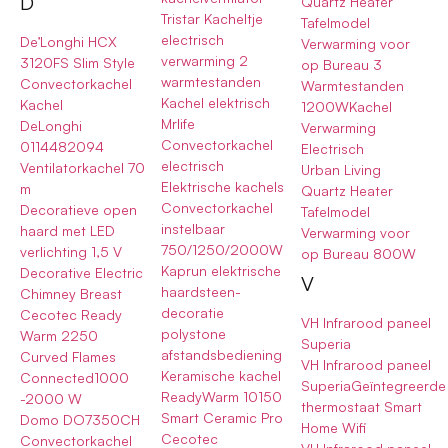
D
Quartz Heater
Tristar Kacheltje
Tafelmodel
electrisch
De’Longhi HCX
Verwarming voor
verwarming 2
3120FS Slim Style
op Bureau 3
warmtestanden
Convectorkachel
Warmtestanden
Kachel elektrisch
Kachel
1200WKachel
Mrlife
DeLonghi
Verwarming
Convectorkachel
0114482094
Electrisch
electrisch
Ventilatorkachel 70
Urban Living
Elektrische kachels
m
Quartz Heater
Convectorkachel
Decoratieve open
Tafelmodel
instelbaar
haard met LED
Verwarming voor
750/1250/2000W
verlichting 1,5 V
op Bureau 800W
Kaprun elektrische
Decorative Electric
V
haardsteen-
Chimney Breast
decoratie
Cecotec Ready
VH Infrarood paneel
polystone
Warm 2250
Superia
afstandsbediening
Curved Flames
VH Infrarood paneel
Keramische kachel
Connected1000
SuperiaGeïntegreerde
ReadyWarm 10150
-2000 W
thermostaat Smart
Smart Ceramic Pro
Domo DO7350CH
Home Wifi
Cecotec
Convectorkachel