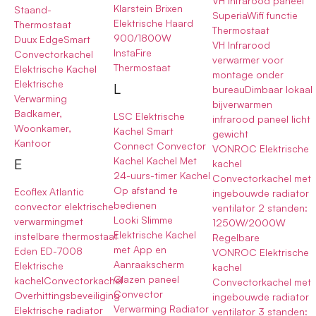
VH Infrarood paneel
Klarstein Brixen
Staand-
SuperiaWifi functie
Elektrische Haard
Thermostaat
Thermostaat
900/1800W
Duux EdgeSmart
VH Infrarood
InstaFire
Convectorkachel
verwarmer voor
Thermostaat
Elektrische Kachel
montage onder
Elektrische
L
bureauDimbaar lokaal
Verwarming
bijverwarmen
Badkamer,
LSC Elektrische
infrarood paneel licht
Woonkamer,
Kachel Smart
gewicht
Kantoor
Connect Convector
VONROC Elektrische
Kachel Kachel Met
E
kachel
24-uurs-timer Kachel
Convectorkachel met
Op afstand te
Ecoflex Atlantic
ingebouwde radiator
bedienen
convector elektrische
ventilator 2 standen:
Looki Slimme
verwarmingmet
1250W/2000W
Elektrische Kachel
instelbare thermostaat
Regelbare
met App en
Eden ED-7008
VONROC Elektrische
Aanraakscherm
Elektrische
kachel
Glazen paneel
kachelConvectorkachel
Convectorkachel met
Convector
Overhittingsbeveiliging
ingebouwde radiator
Verwarming Radiator
Elektrische radiator
ventilator 3 standen: