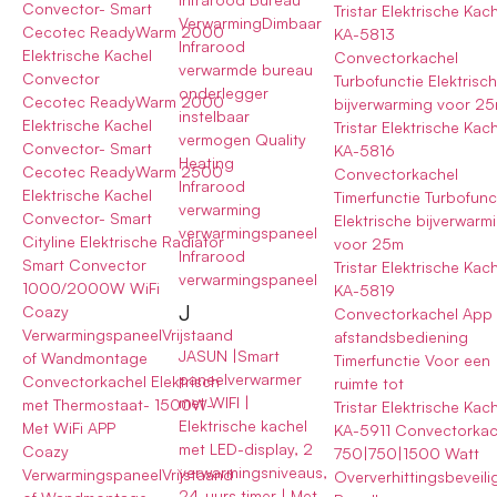
Convector- Smart
Tristar Elektrische Kac
VerwarmingDimbaar
Cecotec ReadyWarm 2000
KA-5813
Infrarood
Elektrische Kachel
Convectorkachel
verwarmde bureau
Convector
Turbofunctie Elektrisc
onderlegger
Cecotec ReadyWarm 2000
bijverwarming voor 2
instelbaar
Elektrische Kachel
Tristar Elektrische Kac
vermogen Quality
Convector- Smart
KA-5816
Heating
Cecotec ReadyWarm 2500
Convectorkachel
Infrarood
Elektrische Kachel
Timerfunctie Turbofunc
verwarming
Convector- Smart
Elektrische bijverwarm
verwarmingspaneel
Cityline Elektrische Radiator
voor 25m
Infrarood
Smart Convector
Tristar Elektrische Kac
verwarmingspaneel
1000/2000W WiFi
KA-5819
J
Coazy
Convectorkachel App
VerwarmingspaneelVrijstaand
afstandsbediening
JASUN |Smart
of Wandmontage
Timerfunctie Voor een
paneelverwarmer
Convectorkachel Elektrisch
ruimte tot
met WIFI |
met Thermostaat- 1500W-
Tristar Elektrische Kac
Elektrische kachel
Met WiFi APP
KA-5911 Convectorkac
met LED-display, 2
Coazy
750|750|1500 Watt
verwarmingsniveaus,
VerwarmingspaneelVrijstaand
Oververhittingsbeveili
24-uurs timer | Met