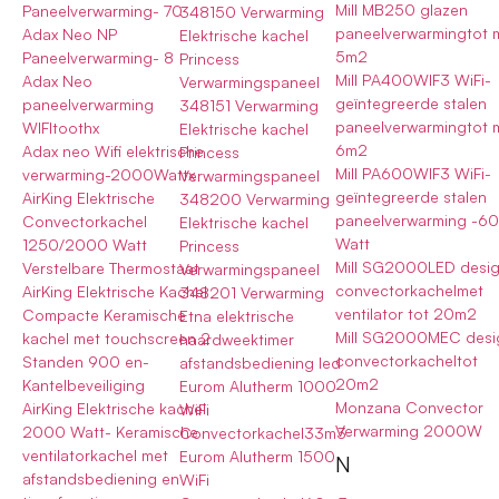
Mill MB250 glazen
Paneelverwarming- 70
348150 Verwarming
paneelverwarmingtot 
Adax Neo NP
Elektrische kachel
5m2
Paneelverwarming- 8
Princess
Mill PA400WIF3 WiFi-
Adax Neo
Verwarmingspaneel
geïntegreerde stalen
paneelverwarming
348151 Verwarming
paneelverwarmingtot 
WIFItoothx
Elektrische kachel
6m2
Adax neo Wifi elektrische
Princess
Mill PA600WIF3 WiFi-
verwarming-2000Wattx
Verwarmingspaneel
geïntegreerde stalen
AirKing Elektrische
348200 Verwarming
paneelverwarming -6
Convectorkachel
Elektrische kachel
Watt
1250/2000 Watt
Princess
Mill SG2000LED desi
Verstelbare Thermostaat
Verwarmingspaneel
convectorkachelmet
AirKing Elektrische Kachel
348201 Verwarming
ventilator tot 20m2
Compacte Keramische
Etna elektrische
Mill SG2000MEC desi
kachel met touchscreen 2
haardweektimer
convectorkacheltot
Standen 900 en-
afstandsbediening led
20m2
Kantelbeveiliging
Eurom Alutherm 1000
Monzana Convector
AirKing Elektrische kachel
WiFi
Verwarming 2000W
2000 Watt- Keramische
Convectorkachel33m3
ventilatorkachel met
Eurom Alutherm 1500
N
afstandsbediening en
WiFi