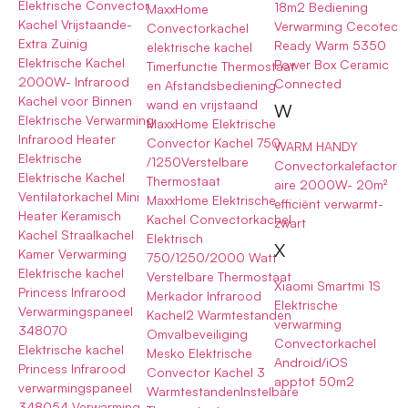
Elektrische Convector
18m2 Bediening
MaxxHome
Kachel Vrijstaande-
Verwarming Cecotec
Convectorkachel
Extra Zuinig
Ready Warm 5350
elektrische kachel
Elektrische Kachel
Power Box Ceramic
Timerfunctie Thermostaat
2000W- Infrarood
Connected
en Afstandsbediening
Kachel voor Binnen
wand en vrijstaand
W
Elektrische Verwarming
MaxxHome Elektrische
Infrarood Heater
Convector Kachel 750
WARM HANDY
Elektrische
/1250Verstelbare
Convectorkalefactor
Elektrische Kachel
Thermostaat
aire 2000W- 20m²
Ventilatorkachel Mini
MaxxHome Elektrische
efficiënt verwarmt-
Heater Keramisch
Kachel Convectorkachel
zwart
Kachel Straalkachel
Elektrisch
X
Kamer Verwarming
750/1250/2000 Watt
Elektrische kachel
Verstelbare Thermostaat
Xiaomi Smartmi 1S
Princess Infrarood
Merkador Infrarood
Elektrische
Verwarmingspaneel
Kachel2 Warmtestanden
verwarming
348070
Omvalbeveiliging
Convectorkachel
Elektrische kachel
Mesko Elektrische
Android/iOS
Princess Infrarood
Convector Kachel 3
apptot 50m2
verwarmingspaneel
WarmtestandenInstelbare
348054 Verwarming