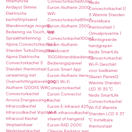
timerfunctie
Convectorkachel60m3
Nedis
Airdayss Slimme
Eurom Alutherm 2000
Convectorkachel ||
Elektrische
WiFi
3 Warmte Standen
kachelVrijstaand
Convectorkachel85m3
| Instelbare
Wandmontage mogelijk
Eurom Alutherm 2500
thermostaat |
Bediening via Touch, App
Wifi
Omvalpreventie |
Spraakherkenning
Convectorkachel100m3
Geïntegreerde
Alpina Convectorkachel 3
Eurom Alutherm
handgrepen
Standen TurboDraagbaar
Baseboard
Nedis SmartLife
Alpina Elektrische
1500Afstandsbediening
Convectorkachel
Convectorkachel 3
Bedieningspaneel
Wi-Fi Geschikt
Standen thermostaat
Eurom Smart App
voor badkamer
verwarming met
Eurom Alutherm Verre
Glazen Paneel2
Oververhittingsbeveiliging
2000 Wi-Fi
Warmte Standen
Alutherm 1200XS Wifi
Convectorkachel
LED 15 35 °C
Convectorkachel
Eurom Convector
Nedis SmartLife
Arvona Energiezuinige
Kachel
Convectorkachel
Infraroodkachel
Eurom E-Infrared 425
Wi-Fi3 Warmte
Infraroodkachel Vrijstaand
Wi-Fi infraroodkachel
Standen LCD 5 37
Infrarood Kachel
staand of hangend
°C Instelbare
Verplaatsbaar
Eurom RAD 2000
thermostaat
Werkplaatskachel
Olievrije Radiator met