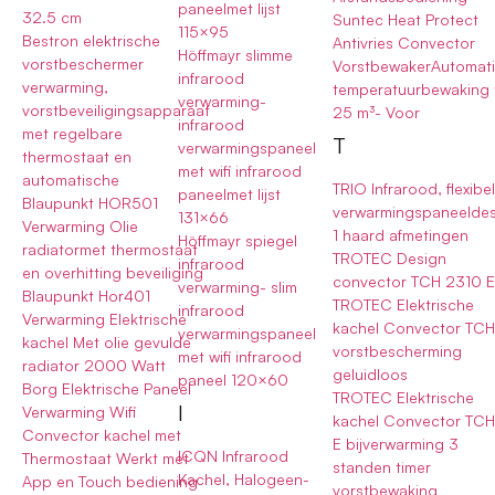
paneelmet lijst
32.5 cm
Suntec Heat Protect
115×95
Bestron elektrische
Antivries Convector
Höffmayr slimme
vorstbeschermer
VorstbewakerAutomat
infrarood
verwarming,
temperatuurbewaking 
verwarming-
vorstbeveiligingsapparaat
25 m³- Voor
infrarood
met regelbare
T
verwarmingspaneel
thermostaat en
met wifi infrarood
automatische
TRIO Infrarood, flexibe
paneelmet lijst
Blaupunkt HOR501
verwarmingspaneelde
131×66
Verwarming Olie
1 haard afmetingen
Höffmayr spiegel
radiatormet thermostaat
TROTEC Design
infrarood
en overhitting beveiliging
convector TCH 2310 
verwarming- slim
Blaupunkt Hor401
TROTEC Elektrische
infrarood
Verwarming Elektrische
kachel Convector TCH
verwarmingspaneel
kachel Met olie gevulde
vorstbescherming
met wifi infrarood
radiator 2000 Watt
geluidloos
paneel 120×60
Borg Elektrische Paneel
TROTEC Elektrische
I
Verwarming Wifi
kachel Convector TC
Convector kachel met
E bijverwarming 3
ICQN Infrarood
Thermostaat Werkt met
standen timer
Kachel, Halogeen-
App en Touch bediening
vorstbewaking