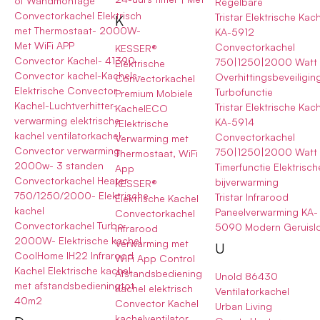
of Wandmontage
Regelbare
Convectorkachel Elektrisch
Tristar Elektrische Kac
K
met Thermostaat- 2000W-
KA-5912
Met WiFi APP
Convectorkachel
KESSER®
Convector Kachel- 41390
750|1250|2000 Watt
Elektrische
Convector kachel-Kachels-
Overhittingsbeveiligin
Convectorkachel
Elektrische Convector
Turbofunctie
Premium Mobiele
Kachel-Luchtverhitter-
Tristar Elektrische Kac
KachelECO
verwarming elektrische
KA-5914
/Elektrische
kachel ventilatorkachel
Convectorkachel
Verwarming met
Convector verwarming
750|1250|2000 Watt
Thermostaat, WiFi
2000w- 3 standen
Timerfunctie Elektrisch
App
Convectorkachel Heater
bijverwarming
KESSER®
750/1250/2000- Elektrische
Tristar Infrarood
Elektrische Kachel
kachel
Paneelverwarming KA-
Convectorkachel
Convectorkachel Turbo
5090 Modern Geruisl
Infrarood
2000W- Elektrische kachel
Verwarming met
U
CoolHome IH22 Infrarood
WiFi App Control
Kachel Elektrische kachel
Afstandsbediening
Unold 86430
met afstandsbedieningtot
Kachel elektrisch
Ventilatorkachel
40m2
Convector Kachel
Urban Living
kachelventilator