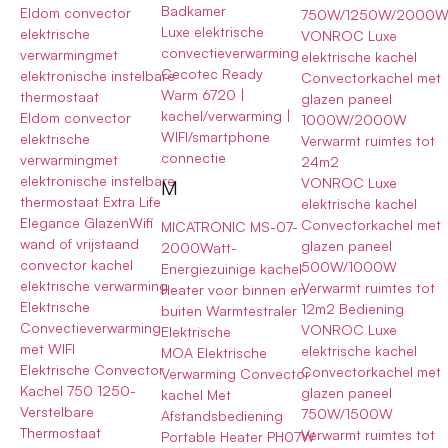
Badkamer
Eldom convector
750W/1250W/2000
Luxe elektrische
elektrische
VONROC Luxe
convectieverwarming
verwarmingmet
elektrische kachel
Cecotec Ready
elektronische instelbare
Convectorkachel met
Warm 6720 |
thermostaat
glazen paneel
kachel/verwarming |
Eldom convector
1000W/2000W
WIFI/smartphone
elektrische
Verwarmt ruimtes tot
connectie
verwarmingmet
24m2
elektronische instelbare
VONROC Luxe
M
thermostaat Extra Life
elektrische kachel
Elegance GlazenWifi
Convectorkachel met
MICATRONIC MS-07-
wand of vrijstaand
glazen paneel
2000Watt-
convector kachel
500W/1000W
Energiezuinige kachel
elektrische verwarming
Verwarmt ruimtes tot
Heater voor binnen en
Elektrische
12m2 Bediening
buiten Warmtestraler
Convectieverwarming
VONROC Luxe
Elektrische
met WIFI
elektrische kachel
MOA Elektrische
Elektrische Convector
Convectorkachel met
Verwarming Convector
Kachel 750 1250-
glazen paneel
kachel Met
Verstelbare
750W/1500W
Afstandsbediening
Thermostaat
Verwarmt ruimtes tot
Portable Heater PH07W