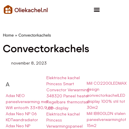
Home
»
Convectorkachels
Convectorkachels
november 8, 2023
Elektrische kachel
Mill CO2200LEDMAX
A
Princess Smart
design
Convector Verwarming
convectorkachelLED
Adax NEO
348320 Paneel heater
display 100% stil tot
paneelverwarming met
Regelbare thermostaat
30m2
Wifi entooth 33×80.9 cm
LED-display
Mill IB800LDN stalen
Adax Neo NP 06
Elektrische kachel
paneelverwarmingtot
KDTwandradiator
Princess
15m2
Adax Neo NP
Verwarmingspaneel