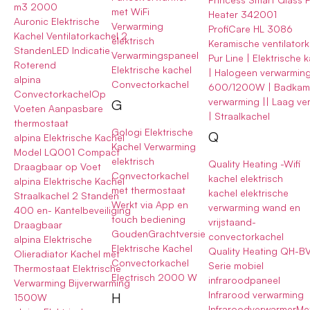
m3 2000
met WiFi
Heater 342001
Auronic Elektrische
Verwarming
ProfiCare HL 3086
Kachel Ventilatorkachel 2
elektrisch
Keramische ventilator
StandenLED Indicatie
Verwarmingspaneel
Pur Line | Elektrische 
Roterend
Elektrische kachel
| Halogeen verwarmin
alpina
Convectorkachel
600/1200W | Badkam
ConvectorkachelOp
verwarming || Laag ver
G
Voeten Aanpasbare
| Straalkachel
thermostaat
Gologi Elektrische
Q
alpina Elektrische Kachel
Kachel Verwarming
Model LQ001 Compact
elektrisch
Quality Heating -Wifi
Draagbaar op Voet
Convectorkachel
kachel elektrisch
alpina Elektrische Kachel
met thermostaat
kachel elektrische
Straalkachel 2 Standen
Werkt via App en
verwarming wand en
400 en- Kantelbeveiliging
touch bediening
vrijstaand-
Draagbaar
GoudenGrachtversie
convectorkachel
alpina Elektrische
Elektrische Kachel
Quality Heating QH-B
Olieradiator Kachel met
Convectorkachel
Serie mobiel
Thermostaat Elektrische
Electrisch 2000 W
infraroodpaneel
Verwarming Bijverwarming
Infrarood verwarming
H
1500W
InfraroodverwarmerMe