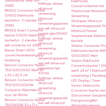
Turbofunctie Timer tot
Elektrische
Höffmayr slimme
20M2
Convectorkachel met
infrarood
BRASQ Convector Kachel
Thermostaat Keramisc
verwarming-
CH300 Elektrische
Verwarming
infrarood
kacheltot- 3 standen tot
Silvergear Infrarood
verwarmingspaneel
20M2
Verwarmingspaneel S
met wifi infrarood
BRASQ Smart Convector
Infrarood Paneel
paneel glas120x60
Kachel CH200 Elektrische
Verplaatsbaar Elektris
Höffmayr slimme
kacheltot- 2 standen met
Kachels
infrarood
wifi connectie tot 20M2
Slimline Convector Pr
verwarming-
Bansin Smart 2500
Elektrische kachel WiF
infrarood
convectieverwarmingapp
1200/2400 Watt
verwarmingspaneel
bediening
Solaris Elektrische
met wifi infrarood
Benson Convector Heater
Convectorkachel | 2
paneelmet lijst
750/1250/2000 Watt 59
watt| 24 m² | Elektrisc
101×56
x 20 x 42.5 cm
verwarming | Panelheat
Höffmayr slimme
Benson Convector Heater
LED Display | Timer
infrarood
750/1250/2000W
Suntec Elektrische
verwarming-
Compacte Warmtebron
Convector Kachel met
infrarood
voor de Winter
Schoorsteen Simulatie
verwarmingspaneel
Benson Convector Heater
EnergiezuinigMet
met wifi infrarood
750/1500W 52 x 17 x
Afstandsbediening