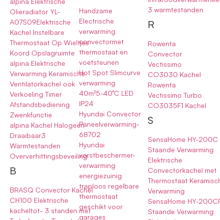
alpina Elektrische
3 warmtestanden
Handzame
Olieradiator YL-
Electrische
A07S09Elektrische
R
verwarming
Kachel Instelbare
convectormet
Thermostaat Op Wieltjes
Rowenta
thermostaat en
Koord Opslagruimte
Convector
voetsteunen
alpina Elektrische
Vectissimo
Hot Spot Slimcurve
Verwarming Keramische
CO3030 Kachel
verwarming
Ventilatorkachel ook
Rowenta
40m²5-40°C LED
Verkoeling Timer
Vectissimo Turbo
IP24
Afstandsbediening
CO3035F1 Kachel
Hyundai Convector
Zwenkfunctie
S
Paneelverwarming-
alpina Kachel Halogeen
68702
Draaibaar3
SensaHome HY-200C
Hyundai
Warmtestanden
Staande Verwarming
vorstbeschermer-
Oververhittingsbeveiling
Elektrische
verwarming
B
Convectorkachel met
energiezuinig
Thermostaat Keramisc
traploos regelbare
BRASQ Convector Kachel
Verwarming
thermostaat
CH100 Elektrische
SensaHome HY-200C
geschikt voor
kacheltot- 3 standen met
Staande Verwarming
garages