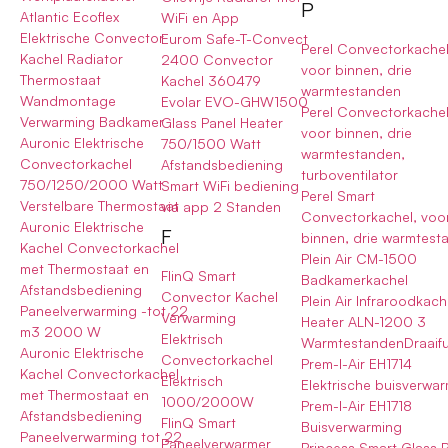
P
Atlantic Ecoflex
WiFi en App
Elektrische Convector
Eurom Safe-T-Convect
Perel Convectorkachel
Kachel Radiator
2400 Convector
voor binnen, drie
Thermostaat
Kachel 360479
warmtestanden
Wandmontage
Evolar EVO-GHW1500
Perel Convectorkachel
Verwarming Badkamer
Glass Panel Heater
voor binnen, drie
Auronic Elektrische
750/1500 Watt
warmtestanden,
Convectorkachel
Afstandsbediening
turboventilator
750/1250/2000 Watt
Smart WiFi bediening
Perel Smart
Verstelbare Thermostaat
via app 2 Standen
Convectorkachel, voo
Auronic Elektrische
F
binnen, drie warmtest
Kachel Convectorkachel
Plein Air CM-1500
met Thermostaat en
FlinQ Smart
Badkamerkachel
Afstandsbediening
Convector Kachel
Plein Air Infraroodkach
Paneelverwarming -tot 22
Verwarming
Heater ALN-1200 3
m3 2000 W
Elektrisch
WarmtestandenDraaifu
Auronic Elektrische
Convectorkachel
Prem-I-Air EH1714
Kachel Convectorkachel
Elektrisch
Elektrische buisverwa
met Thermostaat en
1000/2000W
Prem-I-Air EH1718
Afstandsbediening
FlinQ Smart
Buisverwarming
Paneelverwarming tot 22
Paneelverwarmer
Princess Smart Glass 