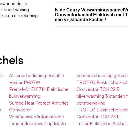
gewoond dus ik
or soort woning.
Is de Coazy VerwarmingspaneelV
Convectorkachel Elektrisch met 
al zaken om rekening
een vrijstaande kachel?
chels
en-
Afstandsbediening Portable
vorstbescherming geluidl
Heater PH07W
TROTEC Elektrische kach
Prem-I-Air EH1714 Elektrische
Convector TCH 22 E
buisverwarming
bijverwarming 3 standen t
Suntec Heat Protect Antivries
vorstbewaking
n
Convector
TROTEC Elektrische kach
VorstbewakerAutomatische
Convector TCH 23 E
temperatuurbewaking tot 25
Tristar Elektrische Kachel