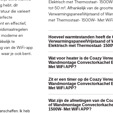
Elektrisch met Thermostaat- 1500W-
 hebt, dit
tot 50 m². Afhankelijk van de groott
tuur die varieert
VerwarmingspaneelVrijstaand of Wa
perfecte
met Thermostaat- 1500W- Met WiFi A
t en effectief,
heidsmaatregelen
et moderne en
Hoeveel warmtestanden heeft de
kelijk te
VerwarmingspaneelVrijstaand of
Elektrisch met Thermostaat- 150
ing van de WiFi-app
 waar je ook bent.
Wat voor heater is de Coazy Verw
Wandmontage Convectorkachel El
Met WiFi APP?
Zit er een timer op de Coazy Ver
Wandmontage Convectorkachel El
Met WiFi APP?
Wat zijn de afmetingen van de C
of Wandmontage Convectorkachel
1500W- Met WiFi APP?
anschaffen. Ik heb