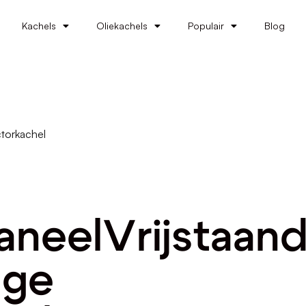
Kachels
Oliekachels
Populair
Blog
torkachel
neelVrijstaan
age