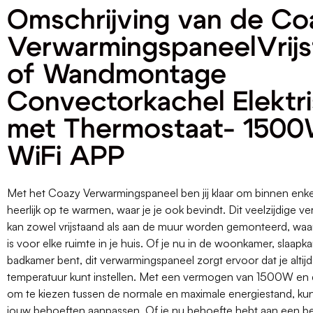
Omschrijving van de Co
VerwarmingspaneelVrij
of Wandmontage
Convectorkachel Elektr
met Thermostaat- 1500
WiFi APP
Met het Coazy Verwarmingspaneel ben jij klaar om binnen enk
heerlijk op te warmen, waar je je ook bevindt. Dit veelzijdige 
kan zowel vrijstaand als aan de muur worden gemonteerd, waa
is voor elke ruimte in je huis. Of je nu in de woonkamer, slaapka
badkamer bent, dit verwarmingspaneel zorgt ervoor dat je alti
temperatuur kunt instellen. Met een vermogen van 1500W en 
om te kiezen tussen de normale en maximale energiestand, kun
jouw behoeften aanpassen. Of je nu behoefte hebt aan een be