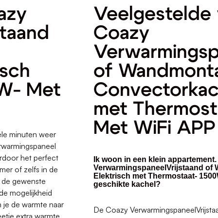
azy
Veelgestelde 
staand
Coazy
Verwarmingsp
isch
of Wandmont
W- Met
Convectorkach
met Thermost
Met WiFi APP
ele minuten weer
verwarmingspaneel
rdoor het perfect
Ik woon in een klein appartement.
VerwarmingspaneelVrijstaand of
mer of zelfs in de
Elektrisch met Thermostaat- 1500
jd de gewenste
geschikte kachel?
de mogelijkheid
 je de warmte naar
De Coazy VerwarmingspaneelVrijst
etje extra warmte