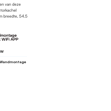
gen van deze
torkachel
m breedte, 54.5
ndmontage
t WiFi APP
0W
, Wandmontage