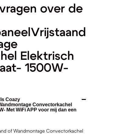
vragen over de
aneelVrijstaand
age
el Elektrisch
aat- 1500W-
 Is Coazy
 Wandmontage Convectorkachel
W- Met WiFi APP voor mij dan een
aand of Wandmontage Convectorkachel