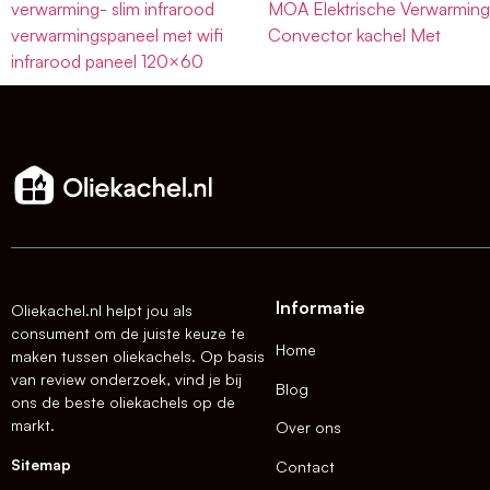
verwarming- slim infrarood
MOA Elektrische Verwarmin
verwarmingspaneel met wifi
Convector kachel Met
infrarood paneel 120×60
Informatie
Oliekachel.nl helpt jou als
consument om de juiste keuze te
Home
maken tussen oliekachels. Op basis
van review onderzoek, vind je bij
Blog
ons de beste oliekachels op de
markt.
Over ons
Sitemap
Contact