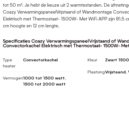
tot 50 m². Je hebt de keuze uit 2 warmtestanden. De afmetin
Coazy VerwarmingspaneelVrijstaand of Wandmontage Convec
Elektrisch met Thermostaat- 1500W- Met WiFi APP zijn 81.5 c
cm hoogte en 12 cm lengte.
Specificaties Coazy VerwarmingspaneelVrijstaand of Wa
Convectorkachel Elektrisch met Thermostaat- 1500W- Me
Type
Convectorkachel
Kleur
Zwart 150
heater
Plaatsing
Vrijstaand
Vermogen
1000 tot 1500 watt,
1500 tot 2000 watt