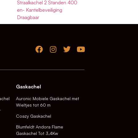
Straalkachel 2 Standen 400
en- Kantelbeveiliging
Draagbaar
Gaskachel
achel
Auronic Mobiele Gaskachel met
Wieltjes tot 60 m
-
Coazy Gaskachel
Blumfeldt Andora Flame
Gaskachel Tot 3,4Kw