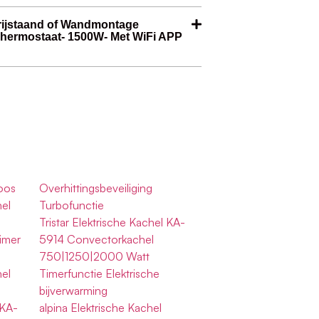
rijstaand of Wandmontage
Thermostaat- 1500W- Met WiFi APP
oos
Overhittingsbeveiliging
el
Turbofunctie
Tristar Elektrische Kachel KA-
imer
5914 Convectorkachel
750|1250|2000 Watt
el
Timerfunctie Elektrische
bijverwarming
 KA-
alpina Elektrische Kachel