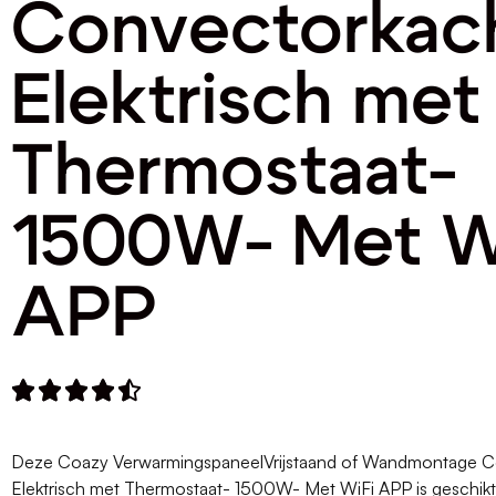
Convectorkac
Elektrisch met
Thermostaat-
1500W- Met W
APP





Deze Coazy VerwarmingspaneelVrijstaand of Wandmontage C
Elektrisch met Thermostaat- 1500W- Met WiFi APP is geschikt