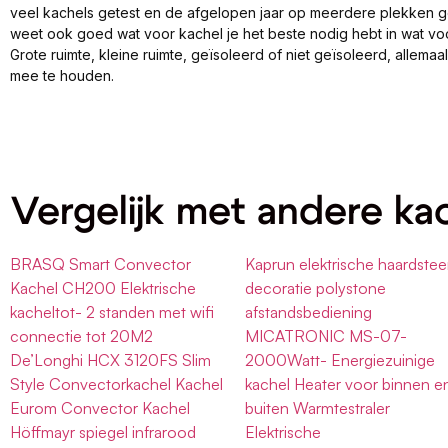
veel kachels getest en de afgelopen jaar op meerdere plekken 
weet ook goed wat voor kachel je het beste nodig hebt in wat vo
Grote ruimte, kleine ruimte, geïsoleerd of niet geïsoleerd, allema
mee te houden.
Vergelijk met andere ka
BRASQ Smart Convector
Kaprun elektrische haardste
Kachel CH200 Elektrische
decoratie polystone
kacheltot- 2 standen met wifi
afstandsbediening
connectie tot 20M2
MICATRONIC MS-07-
De’Longhi HCX 3120FS Slim
2000Watt- Energiezuinige
Style Convectorkachel Kachel
kachel Heater voor binnen e
Eurom Convector Kachel
buiten Warmtestraler
Höffmayr spiegel infrarood
Elektrische