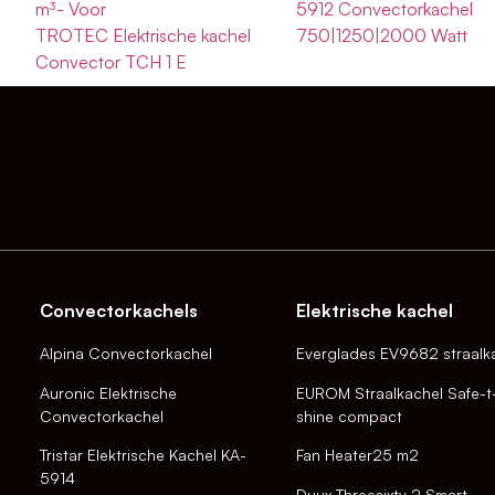
g
m³- Voor
5912 Convectorkachel
TROTEC Elektrische kachel
750|1250|2000 Watt
Convector TCH 1 E
Convectorkachels
Elektrische kachel
Alpina Convectorkachel
Everglades EV9682 straalk
Auronic Elektrische
EUROM Straalkachel Safe-t
Convectorkachel
shine compact
Tristar Elektrische Kachel KA-
Fan Heater25 m2
5914
Duux Threesixty 2 Smart