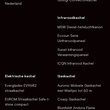
Nederland
Infraroodkachel
MSW Diesel-heteluchtkanon
Ecosun Serie
Uinfraroodpaneel
Sunet Infrarood
Verwarmingspaneel
ICQN Infrarood Kachel
Elektrische kachel
Gaskachel
Everglades EV9682
Auronic Mobiele Gaskachel
straalkachel
met Wieltjes tot 60 m
EUROM Straalkachel Safe-t-
Coazy Gaskachel
shine compact
Blumfeldt Andora Flame