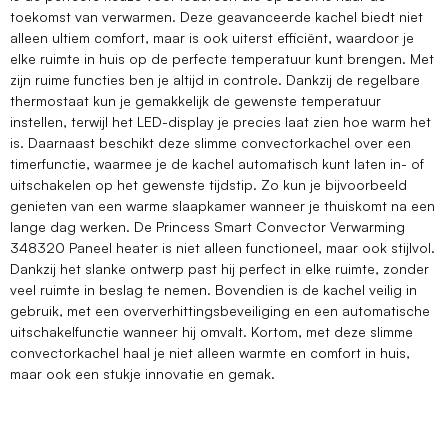
toekomst van verwarmen. Deze geavanceerde kachel biedt niet
alleen ultiem comfort, maar is ook uiterst efficiënt, waardoor je
elke ruimte in huis op de perfecte temperatuur kunt brengen. Met
zijn ruime functies ben je altijd in controle. Dankzij de regelbare
thermostaat kun je gemakkelijk de gewenste temperatuur
instellen, terwijl het LED-display je precies laat zien hoe warm het
is. Daarnaast beschikt deze slimme convectorkachel over een
timerfunctie, waarmee je de kachel automatisch kunt laten in- of
uitschakelen op het gewenste tijdstip. Zo kun je bijvoorbeeld
genieten van een warme slaapkamer wanneer je thuiskomt na een
lange dag werken. De Princess Smart Convector Verwarming
348320 Paneel heater is niet alleen functioneel, maar ook stijlvol.
Dankzij het slanke ontwerp past hij perfect in elke ruimte, zonder
veel ruimte in beslag te nemen. Bovendien is de kachel veilig in
gebruik, met een oververhittingsbeveiliging en een automatische
uitschakelfunctie wanneer hij omvalt. Kortom, met deze slimme
convectorkachel haal je niet alleen warmte en comfort in huis,
maar ook een stukje innovatie en gemak.