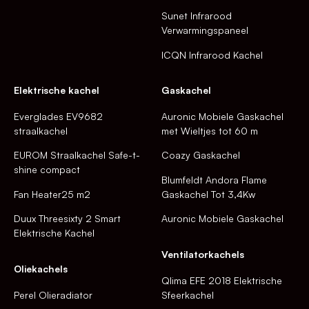
Sunet Infrarood
Verwarmingspaneel
ICQN Infrarood Kachel
Elektrische kachel
Gaskachel
Everglades EV9682
Auronic Mobiele Gaskachel
straalkachel
met Wieltjes tot 60 m
EUROM Straalkachel Safe-t-
Coazy Gaskachel
shine compact
Blumfeldt Andora Flame
Fan Heater25 m2
Gaskachel Tot 3,4Kw
Duux Threesixty 2 Smart
Auronic Mobiele Gaskachel
Elektrische Kachel
Ventilatorkachels
Oliekachels
Qlima EFE 2018 Elektrische
Perel Olieradiator
Sfeerkachel