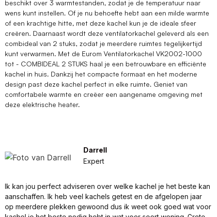
beschikt over 3 warmtestanden, zodat je de temperatuur naar
wens kunt instellen. Of je nu behoefte hebt aan een milde warmte
of een krachtige hitte, met deze kachel kun je de ideale sfeer
creëren. Daarnaast wordt deze ventilatorkachel geleverd als een
combideal van 2 stuks, zodat je meerdere ruimtes tegelijkertijd
kunt verwarmen. Met de Eurom Ventilatorkachel VK2002-1000
tot - COMBIDEAL 2 STUKS haal je een betrouwbare en efficiënte
kachel in huis. Dankzij het compacte formaat en het moderne
design past deze kachel perfect in elke ruimte. Geniet van
comfortabele warmte en creëer een aangename omgeving met
deze elektrische heater.
Darrell
Expert
Ik kan jou perfect adviseren over welke kachel je het beste kan
aanschaffen. Ik heb veel kachels getest en de afgelopen jaar
op meerdere plekken gewoond dus ik weet ook goed wat voor
kachel je het beste nodig hebt in wat voor soort woning. Grote