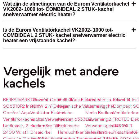
Wat zijn de afmetingen van de Eurom Ventilatorkachel
VK2002- 1000 tot- COMBIDEAL 2 STUK- kachel
snelverwarmer electric heater?
Is de Eurom Ventilatorkachel VK2002- 1000 tot-
COMBIDEAL 2 STUK- kachel snelverwarmer electric
heater een vrijstaande kachel?
Vergelijk met andere
kachels
BERKATMARKT Rowenta
Clean Air Optima® CA-
Geluidloos Elektrische
Lucht Ventilatorkachel
Rowenta Ins
SO6510F2 Instant
904W 2in1 Design
Keramische Verwarming
Warme Kachel
Compact S
Comfort Aqua
Ventilator Elektrische
met
Nedis Badkamer
Ventilatorka
Ventilatorkachel voor
Kachel Verwarmen en
Kemper 65330EL
verwarming2
TROTEC Elekt
badkamer, 2 snelheden,
Koelen Stoffilter
Elektrische
Verwarmingsmodi X4
TDS 20 R
2400 W, stil
Draaicirkel
Heteluchtkanon Heater4
Perel Petroleumkachel 4,6
Tristar Elekt
Clean Air Optima® CA-
EasyMaxx Eco Heater
Standen Thermostaat 33
literstaal2-delig
KA-5046 Vent