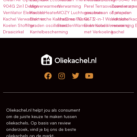
904G 2in1 Design
MiniverwarmerVerwarming
m
Perel Terrasverwarmer op
Zowel warme
Ventilator Elektrische
Kachel Heater
MOZY Luchtverwarmer
gas, butaan of propaan
3 standen
Kachel Verwarmen en
Elektrische KachelDreo 70
Atacama Heater- 3
QLT 2-in-1 Wandkachel
Ventilatorkac
Koelen Stoffilter
graden oscillerend
StandenWarme en Koude
Elektrische Verwarming
verwarming E
Draaicirkel
Kantelbescherming
met Verkoeling
kachel
Oliekachel.nl helpt jou als consument
om de juiste keuze te maken tussen
oliekachels. Op basis van review
onderzoek, vind je bij ons de beste
oliekachels op de markt.