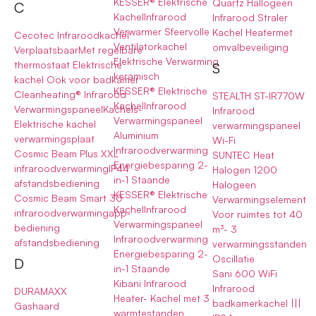
KESSER® Elektrische
Quartz Hallogeen
C
KachelInfrarood
Infrarood Straler
Verwarmer Sfeervolle
Kachel Heatermet
Cecotec Infraroodkachel
Ventilatorkachel
omvalbeveiliging
VerplaatsbaarMet regelbare
Elektrische Verwarming
thermostaat Elektrische
S
keramisch
kachel Ook voor badkamer
KESSER® Elektrische
Cleanheating® Infrarood
STEALTH ST-IR770W
KachelInfrarood
VerwarmingspaneelKachels-
Infrarood
Verwarmingspaneel
Elektrische kachel
verwarmingspaneel
Aluminium
verwarmingsplaat
Wi-Fi
Infraroodverwarming
Cosmic Beam Plus XXL
SUNTEC Heat
Energiebesparing 2-
infraroodverwarmingIP44
Halogen 1200
in-1 Staande
afstandsbediening
Halogeen
KESSER® Elektrische
Cosmic Beam Smart 30
Verwarmingselement
KachelInfrarood
infraroodverwarmingapp-
Voor ruimtes tot 40
Verwarmingspaneel
bediening
m³- 3
Infraroodverwarming
afstandsbediening
verwarmingsstanden
Energiebesparing 2-
Oscillatie
D
in-1 Staande
Sani 600 WiFi
Kibani Infrarood
Infrarood
DURAMAXX
Heater- Kachel met 3
badkamerkachel |||
Gashaard
warmtestanden