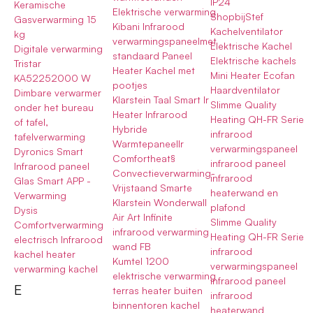
IP24
Keramische
Elektrische verwarming
ShopbijStef
Gasverwarming 15
Kibani Infrarood
Kachelventilator
kg
verwarmingspaneelmet
Elektrische Kachel
Digitale verwarming
standaard Paneel
Elektrische kachels
Tristar
Heater Kachel met
Mini Heater Ecofan
KA52252000 W
pootjes
Haardventilator
Dimbare verwarmer
Klarstein Taal Smart Ir
Slimme Quality
onder het bureau
Heater Infrarood
Heating QH-FR Serie
of tafel,
Hybride
infrarood
tafelverwarming
WarmtepaneelIr
verwarmingspaneel
Dyronics Smart
Comfortheat§
infrarood paneel
Infrarood paneel
Convectieverwarming-
infrarood
Glas Smart APP -
Vrijstaand Smarte
heaterwand en
Verwarming
Klarstein Wonderwall
plafond
Dysis
Air Art Infinite
Slimme Quality
Comfortverwarming
infrarood verwarming
Heating QH-FR Serie
electrisch Infrarood
wand FB
infrarood
kachel heater
Kumtel 1200
verwarmingspaneel
verwarming kachel
elektrische verwarming
infrarood paneel
E
terras heater buiten
infrarood
binnentoren kachel
heaterwand