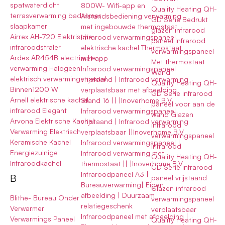
spatwaterdicht
800W- Wifi-app en
Quality Heating QH-
terrasverwarming badkamer
Afstandsbediening verwarming
GD Serie Bedrukt
slaapkamer
met ingebouwde thermostaat
glazen infrarood
Airrex AH-720 Elektrische
Infrarood verwarmingspaneel
paneel Infrarood
infraroodstraler
elektrische kachel Thermostaat
verwarmingspaneel
Ardes AR454B electrische
met app
Met thermostaat
verwarming Halogeen-
Infrarood verwarmingspaneel
Wand
elektrisch verwarmingstoestel
vrijstaand | Infrarood verwarming
Quality Heating QH-
Binnen1200 W
verplaatsbaar met afbeelding
GD Serie infrarood
Arnell elektrische kachel
Stand 16 || |Inoverhome B.V
paneel voor aan de
infrarood Elegant
Infrarood verwarmingspaneel
wand Glazen
Arvona Elektrische Kachel
vrijstaand | Infrarood verwarming
infrarood
Verwarming Elektrisch
verplaatsbaar ||Inoverhome B.V
verwarmingspaneel
Keramische Kachel
Infrarood verwarmingspaneel |
infrarood
Energiezuinige
Infrarood verwarming met
Quality Heating QH-
Infraroodkachel
thermostaat || |Inoverhome B.V
GD Serie infrarood
Infraroodpaneel A3 |
B
paneel vrijstaand
Bureauverwarming| Eigen
Glazen infrarood
afbeelding | Duurzaam
Blithe- Bureau Onder
verwarmingspaneel
relatiegeschenk
Verwarmer
verplaatsbaar
Infraroodpaneel met afbeelding |
Verwarmings Paneel
Quality Heating QH-