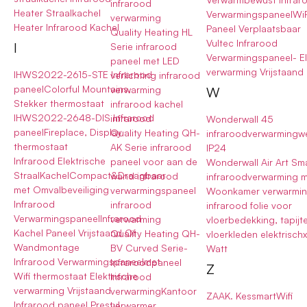
infrarood
Heater Straalkachel
VerwarmingspaneelWiF
verwarming
Heater Infrarood Kachel
Paneel Verplaatsbaar
Quality Heating HL
Vultec Infrarood
I
Serie infrarood
Verwarmingspaneel- El
paneel met LED
verwarming Vrijstaand
IHWS2022-2615-STE Infrarood
verlichting infrarood
paneelColorful Mountains,
verwarming
W
Stekker thermostaat
infrarood kachel
IHWS2022-2648-DIS Infrarood
infrarood
Wonderwall 45
paneelFireplace, Display
Quality Heating QH-
infraroodverwarmingw
thermostaat
AK Serie infrarood
IP24
Infrarood Elektrische
paneel voor aan de
Wonderwall Air Art Sm
StraalKachelCompact&Draagbaar
wand infrarood
infraroodverwarming 
met Omvalbeveiliging
verwarmingspaneel
Woonkamer verwarming
Infrarood
infrarood
infrarood folie voor
VerwarmingspaneelInfrarood
verwarming
vloerbedekking, tapijt
Kachel Paneel Vrijstaand Of
Quality Heating QH-
vloerkleden elektrisch
Wandmontage
BV Curved Serie-
Watt
Infrarood Verwarmingspaneelmet
Infraroodpaneel
Z
Wifi thermostaat Elektrische
Infrarood
verwarming Vrijstaand
verwarmingKantoor
ZAAK. KessmartWifi
Infrarood paneel Prestyl
verwarmer