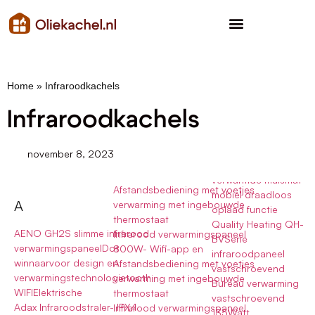
Home
»
Infraroodkachels
Infraroodkachels
november 8, 2023
Afstandsbediening met voetjes
mobiel draadloos
A
verwarming met ingebouwde
oplaad functie
thermostaat
Quality Heating QH-
AENO GH2S slimme infrarood
Infrarood verwarmingspaneel
BVSerie
verwarmingspaneelDot
800W- Wifi-app en
infraroodpaneel
winnaarvoor design en
Afstandsbediening met voetjes
vastschroevend
verwarmingstechnologietooth
verwarming met ingebouwde
Bureau verwarming
WIFIElektrische
thermostaat
vastschroevend
Adax Infraroodstraler- IPX4
Infrarood verwarmingspaneel
135Watt