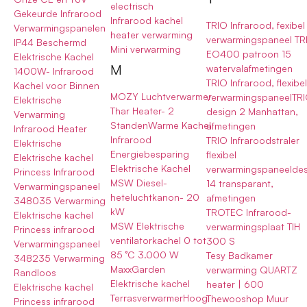
electrisch
Gekeurde Infrarood
Infrarood kachel
TRIO Infrarood, fexibel
Verwarmingspanelen
heater verwarming
verwarmingspaneel TR
IP44 Beschermd
Mini verwarming
EO400 patroon 15
Elektrische Kachel
M
watervalafmetingen
1400W- Infrarood
TRIO Infrarood, flexibe
Kachel voor Binnen
MOZY Luchtverwarmer
verwarmingspaneelTR
Elektrische
Thar Heater- 2
design 2 Manhattan,
Verwarming
StandenWarme Kachel
afmetingen
Infrarood Heater
Infrarood
TRIO Infraroodstraler
Elektrische
Energiebesparing
flexibel
Elektrische kachel
Elektrische Kachel
verwarmingspaneelde
Princess Infrarood
MSW Diesel-
14 transparant,
Verwarmingspaneel
heteluchtkanon- 20
afmetingen
348035 Verwarming
kW
TROTEC Infrarood-
Elektrische kachel
MSW Elektrische
verwarmingsplaat TIH
Princess infrarood
ventilatorkachel 0 tot
300 S
Verwarmingspaneel
85 °C 3.000 W
Tesy Badkamer
348235 Verwarming
MaxxGarden
verwarming QUARTZ
Randloos
Elektrische kachel
heater | 600
Elektrische kachel
TerrasverwarmerHoog
Thewooshop Muur
Princess infrarood