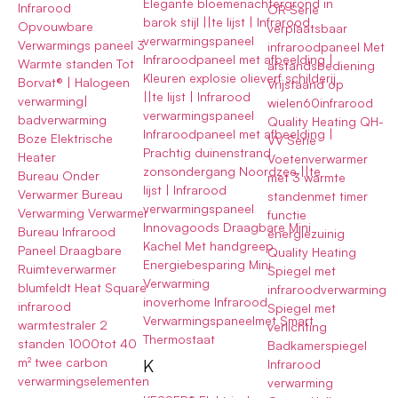
Elegante bloemenachtergrond in
Infrarood
OR Serie
barok stijl ||te lijst | Infrarood
Opvouwbare
verplaatsbaar
verwarmingspaneel
Verwarmings paneel 3
infraroodpaneel Met
Infraroodpaneel met afbeelding |
Warmte standen Tot
afstandsbediening
Kleuren explosie olieverf schilderij
Borvat® | Halogeen
Vrijstaand op
||te lijst | Infrarood
verwarming|
wielen60infrarood
verwarmingspaneel
badverwarming
Quality Heating QH-
Infraroodpaneel met afbeelding |
Boze Elektrische
VV Serie
Prachtig duinenstrand
Heater
Voetenverwarmer
zonsondergang Noordzee ||te
Bureau Onder
met 3 warmte
lijst | Infrarood
Verwarmer Bureau
standenmet timer
verwarmingspaneel
Verwarming Verwarmer
functie
Innovagoods Draagbare Mini
Bureau Infrarood
energiezuinig
Kachel Met handgreep
Paneel Draagbare
Quality Heating
Energiebesparing Mini
Ruimteverwarmer
Spiegel met
Verwarming
blumfeldt Heat Square
infraroodverwarming
inoverhome Infrarood
infrarood
Spiegel met
Verwarmingspaneelmet Smart
warmtestraler 2
verlichting
Thermostaat
standen 1000tot 40
Badkamerspiegel
K
m² twee carbon
Infrarood
verwarmingselementen
verwarming