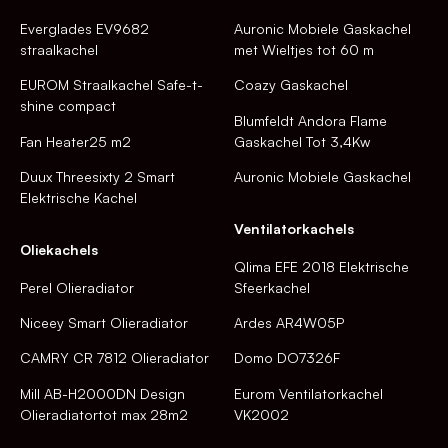
Everglades EV9682
Auronic Mobiele Gaskachel
straalkachel
met Wieltjes tot 60 m
EUROM Straalkachel Safe-t-
Coazy Gaskachel
shine compact
Blumfeldt Andora Flame
Fan Heater25 m2
Gaskachel Tot 3,4Kw
Duux Threesixty 2 Smart
Auronic Mobiele Gaskachel
Elektrische Kachel
Ventilatorkachels
Oliekachels
Qlima EFE 2018 Elektrische
Perel Olieradiator
Sfeerkachel
Niceey Smart Olieradiator
Ardes AR4W05P
CAMRY CR 7812 Olieradiator
Domo DO7326F
Mill AB-H2000DN Design
Eurom Ventilatorkachel
Olieradiatortot max 28m2
VK2002