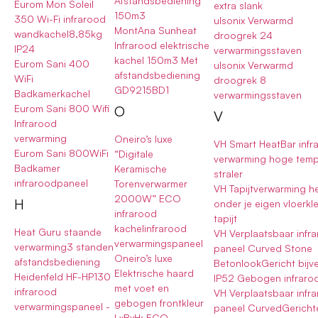
Afstandsbediening
Eurom Mon Soleil
extra slank
150m3
350 Wi-Fi infrarood
ulsonix Verwarmd
MontAna Sunheat
wandkachel8,85kg
droogrek 24
Infrarood elektrische
IP24
verwarmingsstaven
kachel 150m3 Met
Eurom Sani 400
ulsonix Verwarmd
afstandsbediening
WiFi
droogrek 8
GD9215BD1
Badkamerkachel
verwarmingsstaven
O
Eurom Sani 800 Wifi
V
Infrarood
verwarming
Oneiro’s luxe
VH Smart HeatBar infr
Eurom Sani 800WiFi
“Digitale
verwarming hoge temp
Badkamer
Keramische
straler
infraroodpaneel
Torenverwarmer
VH Tapijtverwarming he
2000W” ECO
H
onder je eigen vloerkl
infrarood
tapijt
kachelinfrarood
Heat Guru staande
VH Verplaatsbaar infr
verwarmingspaneel
verwarming3 standen
paneel Curved Stone
Oneiro’s luxe
afstandsbediening
BetonlookGericht bij
Elektrische haard
Heidenfeld HF-HP130
IP52 Gebogen infraro
met voet en
infrarood
VH Verplaatsbaar infr
gebogen frontkleur
verwarmingspaneel -
paneel CurvedGericht
LxBxH: ECO