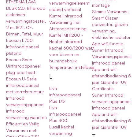
ETHERMA LAVA
verwarmingselement
montage
DESK 2.0, Infrarood
staand verticaal
Slimme Verwarmer,
elektrisch
Kumtel Infrarood
Smart Glazen
verwarmingstoestel,
Verwarming met
convector, glazen
2 m, IP21, CE,
Afstandsbediening
verwarming,
Binnen, Tafel, Muur
Kumtel MH1200 -
elektrische radiator
Ecosun E700
Heater Infrarood
App wifi-functie
Infrarood paneel
kachel 600/1200 watt
Sunet Infrarood
plafond
voor binnen en
Verwarmingspaneel-
Ecosun Serie
buitengebruik
Infrarood paneel
Uinfraroodpaneel
Temperatuur instelbaar
App and wifi-
plug-and-heat
L
afstandbediening 5
Ecosun U-Serie
jaar Garantie TUV
infrarood paneel
Livn
Certificatie
met korrelstructuur
infraroodpaneel
Sunet Infrarood
Infrarood
Plus 175
verwarmingspaneel-
verwarmingspaneel
Livn
Infrarood paneel
infrarood
infraroodpaneel
App and wifi-
verwarming wand en
Plus 300
afstandbediening 5
Efficiënt en Veilig
Luxell kachel
jaar Garantie TUV
Verwarmen met
verwarming
T
Onze CE en TUV