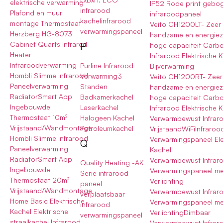
elektrische verwarming
IP52 Rode print gebo
infrarood
Plafond en muur
infraroodpaneel
kachelinfrarood
montage Thermostaat
Veito CH1200LT- Zeer
verwarmingspaneel
Herzberg HG-8073
handzame en energiez
P
Cabinet Quarts Infrared
hoge capaciteit Carb
Heater
Infrarood Elektrische 
Infraroodverwarming
Purline Infrarood
Bijverwarming
Hombli Slimme Infrarood
Verwarming3
Veito CH1200RT- Zeer
Paneelverwarming
Standen
handzame en energiez
RadiatorSmart App
Badkamerkachel
hoge capaciteit Carb
Ingebouwde
Laserkachel
Infrarood Elektrische 
Thermostaat 10m²
Halogeen Kachel
Verwarmbewust Infrar
Vrijstaand/Wandmontage
Petroleumkachel
VrijstaandWiFiInfraroo
Hombli Slimme Infrarood
Verwarmingspaneel Ele
Q
Paneelverwarming
Kachel
RadiatorSmart App
Verwarmbewust Infrar
Quality Heating -AK
Ingebouwde
Verwarmingspaneel me
Serie infrarood
Thermostaat 20m²
Verlichting
paneel
Vrijstaand/Wandmontage
Verwarmbewust Infrar
verplaatsbaar
Home Basic Elektrische
Verwarmingspaneel me
infrarood
Kachel Elektrische
VerlichtingDimbaar
verwarmingspaneel
straalkachel Infrarood
Verwarmbewust Infrar