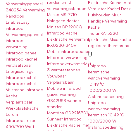
rendement 3
Elektrische Kachel Mini
Verwarmingspaneel
verwarmingsstanden
Ventilator Kachel Des
348254 Verwarming
Mesko MS-7710
Huishouden Muur
Randloos
Halogeen Heater
Handige Verwarming
EnablesEasy
Minisan DP 1200Q
Kachel
infrarood
Infrarood Kachel
Tristar KA-5220
Verwarmingspaneel
Elektrische Verwarming
Elektrische Mica kache
infrarood
IPX0220-240V
regelbare thermostaat
verwarming
Mobiel infraroodpaneel
infrarood paneel
U
Infrarood verwarming
infrarood kachel
InfraroodverwarmerMet
verplaatsbaar
Uniprodo
3 warmtestanden
Energiezuinige
keramische
Vouwbaar
Infraroodkachel
wandverwarming
Verplaatsbaar
Infraroodkachel
10 49 °C
Mobiele infrarood
Vrijstaand Infrarood
1000/2000 W
gasverwarming
Kachel
Afstandsbediening
GS42US3 warmte
Verplaatsbaar
Uniprodo
standen
Werkplaatskachel
wandverwarming
MontAna GD9215BD1
Eurom
keramisch 10 49 °C
Sunheat Infrarood
Infraroodstraler
1000/2000 W
Elektrische Kachel met
450/900 Watt
afstandsbediening