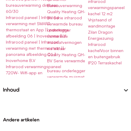
infrarood
bureauverwarming dimbaar
Bureauverwarming
verwarmingspaneel
60/30
Quality Heating QH-
kachel 12 m2
Infrarood paneel | Infrarood
BV Serie infrarood
Vrijstaand of
verwarming met SMART
verwarmde bureau
wandmontage
thermostaat en App || panorama
onderlegger
Zilan Dragon
afbeelding 06 | Inoverhome B.V
verwarmde
Energiezuinig
Infrarood paneel | Infrarood
muismatvermogen
Infrarood
verwarming met thermostaat ||
instelbaar
kachelVoor binnen
panorama afbeelding 06 |
Quality Heating QH-
en buitengebruik
Inoverhome B.V
BV Serie verwarmde
IP20 Terraskachel
Infrarood verwarmingspaneel
bureau onderlegger
720W- Wifi-app en
verwarmde muismat
Inhoud
Andere artikelen