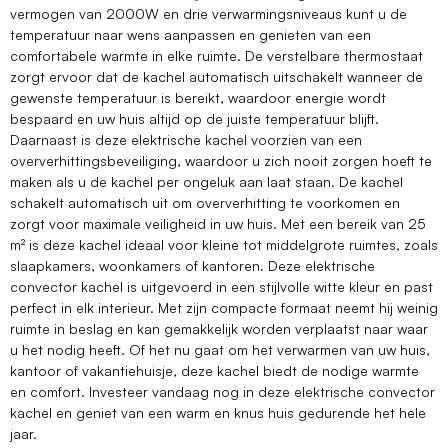
vermogen van 2000W en drie verwarmingsniveaus kunt u de
temperatuur naar wens aanpassen en genieten van een
comfortabele warmte in elke ruimte. De verstelbare thermostaat
zorgt ervoor dat de kachel automatisch uitschakelt wanneer de
gewenste temperatuur is bereikt, waardoor energie wordt
bespaard en uw huis altijd op de juiste temperatuur blijft.
Daarnaast is deze elektrische kachel voorzien van een
oververhittingsbeveiliging, waardoor u zich nooit zorgen hoeft te
maken als u de kachel per ongeluk aan laat staan. De kachel
schakelt automatisch uit om oververhitting te voorkomen en
zorgt voor maximale veiligheid in uw huis. Met een bereik van 25
m² is deze kachel ideaal voor kleine tot middelgrote ruimtes, zoals
slaapkamers, woonkamers of kantoren. Deze elektrische
convector kachel is uitgevoerd in een stijlvolle witte kleur en past
perfect in elk interieur. Met zijn compacte formaat neemt hij weinig
ruimte in beslag en kan gemakkelijk worden verplaatst naar waar
u het nodig heeft. Of het nu gaat om het verwarmen van uw huis,
kantoor of vakantiehuisje, deze kachel biedt de nodige warmte
en comfort. Investeer vandaag nog in deze elektrische convector
kachel en geniet van een warm en knus huis gedurende het hele
jaar.