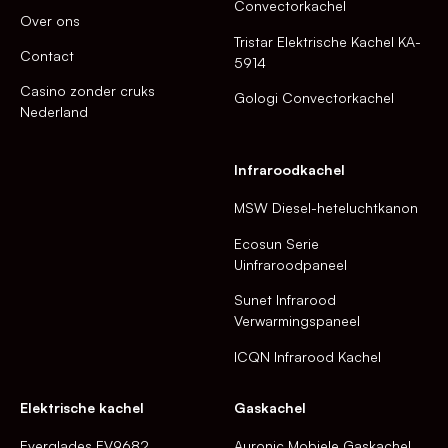
Convectorkachel
Over ons
Tristar Elektrische Kachel KA-
Contact
5914
Casino zonder cruks
Gologi Convectorkachel
Nederland
Infraroodkachel
MSW Diesel-heteluchtkanon
Ecosun Serie
Uinfraroodpaneel
Sunet Infrarood
Verwarmingspaneel
ICQN Infrarood Kachel
Elektrische kachel
Gaskachel
Everglades EV9682
Auronic Mobiele Gaskachel