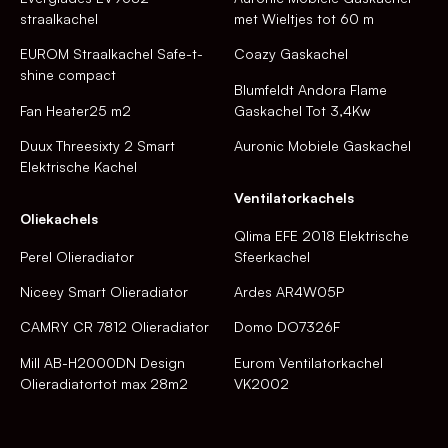
straalkachel
met Wieltjes tot 60 m
EUROM Straalkachel Safe-t-
Coazy Gaskachel
shine compact
Blumfeldt Andora Flame
Fan Heater25 m2
Gaskachel Tot 3,4Kw
Duux Threesixty 2 Smart
Auronic Mobiele Gaskachel
Elektrische Kachel
Ventilatorkachels
Oliekachels
Qlima EFE 2018 Elektrische
Perel Olieradiator
Sfeerkachel
Niceey Smart Olieradiator
Ardes AR4W05P
CAMRY CR 7812 Olieradiator
Domo DO7326F
Mill AB-H2000DN Design
Eurom Ventilatorkachel
Olieradiatortot max 28m2
VK2002