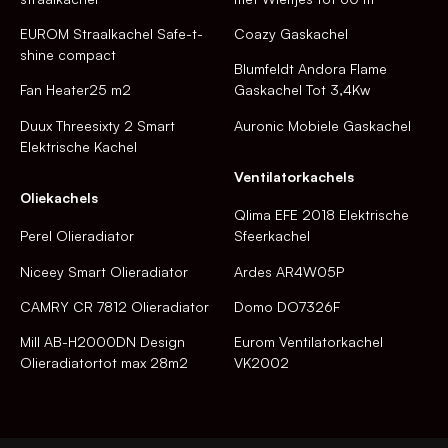
EUROM Straalkachel Safe-t-
Coazy Gaskachel
shine compact
Blumfeldt Andora Flame
Fan Heater25 m2
Gaskachel Tot 3,4Kw
Duux Threesixty 2 Smart
Auronic Mobiele Gaskachel
Elektrische Kachel
Ventilatorkachels
Oliekachels
Qlima EFE 2018 Elektrische
Perel Olieradiator
Sfeerkachel
Niceey Smart Olieradiator
Ardes AR4W05P
CAMRY CR 7812 Olieradiator
Domo DO7326F
Mill AB-H2000DN Design
Eurom Ventilatorkachel
Olieradiatortot max 28m2
VK2002