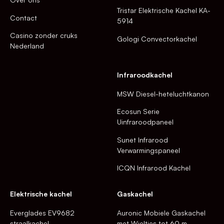
Tristar Elektrische Kachel KA-
Contact
5914
Casino zonder cruks
Gologi Convectorkachel
Nederland
Infraroodkachel
MSW Diesel-heteluchtkanon
Ecosun Serie
Uinfraroodpaneel
Sunet Infrarood
Verwarmingspaneel
ICQN Infrarood Kachel
Elektrische kachel
Gaskachel
Everglades EV9682
Auronic Mobiele Gaskachel
straalkachel
met Wieltjes tot 60 m