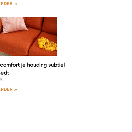
ERDER »
comfort je houding subtiel
oedt
26
ERDER »