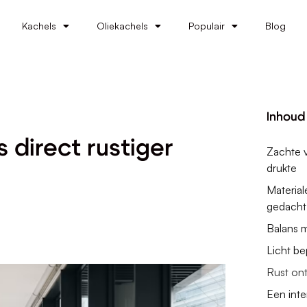
Kachels
Oliekachels
Populair
Blog
Inhoud
 direct rustiger
Zachte 
drukte
Material
gedacht
Balans m
Licht b
Rust on
Een inte