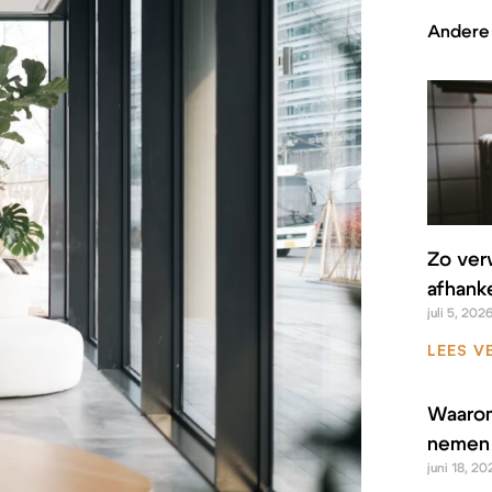
Andere 
Zo ver
afhanke
juli 5, 202
LEES V
Waarom
nemen 
juni 18, 20