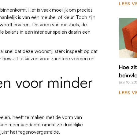
LEES V
innenkomt. Het is vaak moeilijk om precies
nkelijk is van één meubel of kleur. Toch zijn
 wordt ervaren. De vorm van meubels, de
balans in een interieur spelen daarin een
al snel dat deze woonstijl sterk inspeelt op dat
or bewust te kiezen voor zachtere vormen en
Hoe zit
en voor minder
beïnvl
juni 10, 20
LEES V
oelen, heeft te maken met de vorm van
kken meer aandacht omdat ze duidelijke
uist het tegenovergestelde.