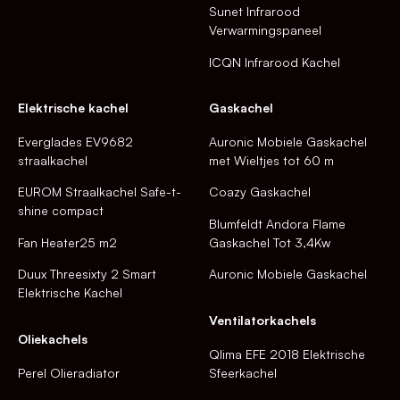
Sunet Infrarood
Verwarmingspaneel
ICQN Infrarood Kachel
Elektrische kachel
Gaskachel
Everglades EV9682
Auronic Mobiele Gaskachel
straalkachel
met Wieltjes tot 60 m
EUROM Straalkachel Safe-t-
Coazy Gaskachel
shine compact
Blumfeldt Andora Flame
Fan Heater25 m2
Gaskachel Tot 3,4Kw
Duux Threesixty 2 Smart
Auronic Mobiele Gaskachel
Elektrische Kachel
Ventilatorkachels
Oliekachels
Qlima EFE 2018 Elektrische
Perel Olieradiator
Sfeerkachel