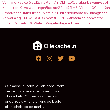
Ventilatorkachel Mini Heater
display, 2
Plein Air CM-1500
temperatuurbewaking tot
Straalkachel
Keramisch Kachel
verwarmingsniveaus, 24-
Badkamerkachel
25 m³- Voor
400 en- Kant
Straalkachel Kamer
uurs timer | Met
Plein Air Infraroodkachel
Tesy 3000W, Elektrische
Draagbaar
Verwarming
MICATRONIC MS-07-
Heater ALN-1200 3
verwarming convector
Eurom Convector Kachel
2000Watt- Energiezuinige
WarmtestandenDraaifunctie
Oliekachel.nl helpt jou als consument
om de juiste keuze te maken tussen
oliekachels. Op basis van review
onderzoek, vind je bij ons de beste
oliekachels op de markt.