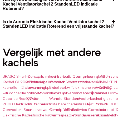
Kachel Ventilatorkachel 2 StandenLED Indicatie
Roterend?
Is de Auronic Elektrische Kachel Ventilatorkachel 2
StandenLED Indicatie Roterend een vrijstaande kachel?
Vergelijk met andere
kachels
BRASQ Smart Convector
Höffmayr slimme infrarood
kachel Heater voor binnen
Quality Heating -Wifi kach
elektronisch
Kachel CH200 Elektrische
verwarming- infrarood
en buiten Warmtestraler
elektrisch kachel
GEMAAKT IN
kacheltot- 2 standen met
verwarmingspaneel met wifi
Elektrische
elektrische verwarming
VONROC Luxe
wifi connectie tot 20M2
infrarood paneelmet lijst
Nedis Convectorkachel || 3
wand en vrijstaand-
kachel Conv
Cecotec ReadyWarm
101×56
Warmte Standen |
convectorkachel
met glazen p
2000 Elektrische Kachel
JASUN |Smart
Instelbare thermostaat |
Suntec Heat Protect
500W/1000W
Convector- Smart
paneelverwarmer met WIFI |
Omvalpreventie |
Antivries Convector
ruimtes tot 
Elektrische Kachel
Elektrische kachel met LED-
Geïntegreerde handgrepen
VorstbewakerAutomatisch
alpina Elektr