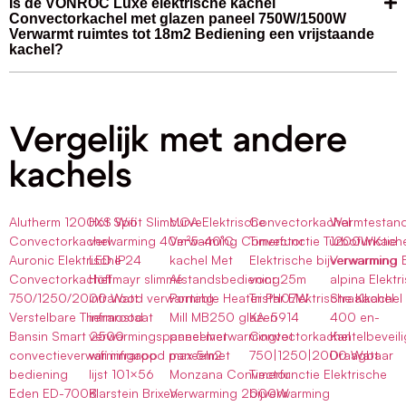
Is de VONROC Luxe elektrische kachel
Convectorkachel met glazen paneel 750W/1500W
Verwarmt ruimtes tot 18m2 Bediening een vrijstaande
kachel?
Vergelijk met andere
kachels
Alutherm 1200XS Wifi
Hot Spot Slimcurve
MOA Elektrische
Convectorkachel
Warmtestan
Convectorkachel
verwarming 40m²5-40°C
Verwarming Convector
Timerfunctie Turbofunctie
1200WKache
Auronic Elektrische
LED IP24
kachel Met
Elektrische bijverwarming
Verwarming E
Convectorkachel
Höffmayr slimme
Afstandsbediening
voor 25m
alpina Elektr
750/1250/2000 Watt
infrarood verwarming-
Portable Heater PH07W
Tristar Elektrische Kachel
Straalkachel
Verstelbare Thermostaat
infrarood
Mill MB250 glazen
KA-5914
400 en-
Bansin Smart 2500
verwarmingspaneel met
paneelverwarmingtot
Convectorkachel
Kantelbeveili
convectieverwarmingapp
wifi infrarood paneelmet
max 5m2
750|1250|2000 Watt
Draagbaar
bediening
lijst 101×56
Monzana Convector
Timerfunctie Elektrische
Eden ED-7008
Klarstein Brixen
Verwarming 2000W
bijverwarming