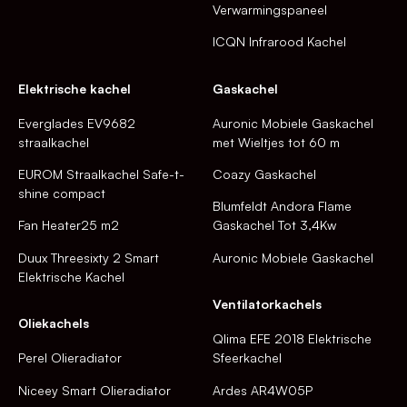
Verwarmingspaneel
ICQN Infrarood Kachel
Elektrische kachel
Gaskachel
Everglades EV9682
Auronic Mobiele Gaskachel
straalkachel
met Wieltjes tot 60 m
EUROM Straalkachel Safe-t-
Coazy Gaskachel
shine compact
Blumfeldt Andora Flame
Fan Heater25 m2
Gaskachel Tot 3,4Kw
Duux Threesixty 2 Smart
Auronic Mobiele Gaskachel
Elektrische Kachel
Ventilatorkachels
Oliekachels
Qlima EFE 2018 Elektrische
Perel Olieradiator
Sfeerkachel
Niceey Smart Olieradiator
Ardes AR4W05P