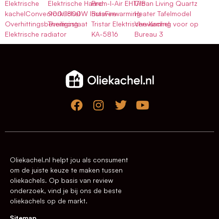
Elektrische
Elektrische Haard
Prem-I-Air EH1718
Urban Living Quartz
kachelConvectorkachel
900/1800W InstaFire
Buisverwarming
Heater Tafelmodel
Overhittingsbeveiliging
Thermostaat
Tristar Elektrische Kachel
Verwarming voor op
Elektrische radiator
KA-5816
Bureau 3
Oliekachel.nl helpt jou als consument
om de juiste keuze te maken tussen
oliekachels. Op basis van review
onderzoek, vind je bij ons de beste
oliekachels op de markt.
Sitemap