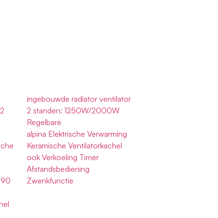
ingebouwde radiator ventilator
m2
2 standen: 1250W/2000W
Regelbare
alpina Elektrische Verwarming
sche
Keramische Ventilatorkachel
ook Verkoeling Timer
Afstandsbediening
090
Zwenkfunctie
hel