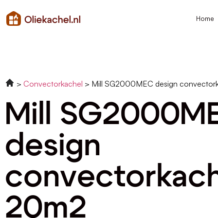
Home
Convectorkachel
Mill SG2000MEC design convector
Mill SG2000M
design
convectorkach
20m2