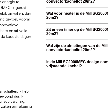
m energie te
convectorkacheltot 20m2?
000MEC uitgerust
eluk omvallen, dan
Wat voor heater is de Mill SG200
20m2?
end gevoel, vooral
 innovatieve
Zit er een timer op de Mill SG20
re en stijlvolle
20m2?
s de koudste dagen
Wat zijn de afmetingen van de M
convectorkacheltot 20m2?
Is de Mill SG2000MEC design con
vrijstaande kachel?
anschaffen. Ik heb
gewoond dus ik
or soort woning.
al zaken om rekening