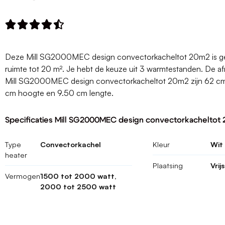





Deze Mill SG2000MEC design convectorkacheltot 20m2 is ge
ruimte tot 20 m². Je hebt de keuze uit 3 warmtestanden. De 
Mill SG2000MEC design convectorkacheltot 20m2 zijn 62 cm
cm hoogte en 9.50 cm lengte.
Specificaties Mill SG2000MEC design convectorkacheltot
Type
Convectorkachel
Kleur
Wit
heater
Plaatsing
Vrij
Vermogen
1500 tot 2000 watt,
2000 tot 2500 watt