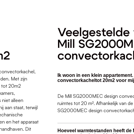
Veelgestelde 
Mill SG2000M
m2
convectorkac
 convectorkachel,
Ik woon in een klein appartement
den. Met zijn
convectorkacheltot 20m2 voor mij
s tot 20m2
kamers,
De Mill SG2000MEC design convecto
niet alleen
ruimtes tot 20 m². Afhankelijk van de
j aan staat, terwijl
SG2000MEC design convectorkachel
mechanische
en en het apparaat
 handhaven. Dit
Hoeveel warmtestanden heeft de