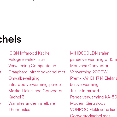
chels
ICQN Infrarood Kachel,
Mill IB800LDN stalen
Halogeen-elektrisch
paneelverwarmingtot 15
Verwarming Compacte en
Monzana Convector
t
Draagbare Infraroodkachel met
Verwarming 2000W
Omvalbeveiliging
Prem-I-Air EH1714 Elektri
Infrarood verwarmingspaneel
buisverwarming
Mesko Elektrische Convector
Tristar Infrarood
Kachel 3
Paneelverwarming KA-5
e
WarmtestandenInstelbare
Modern Geruisloos
Thermostaat
VONROC Elektrische kac
Convectorkachel met