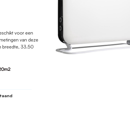
schikt voor een
afmetingen van deze
 breedte, 33.50
 20m2
staand