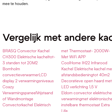
mee te houden.
Vergelijk met andere ka
BRASQ Convector Kachel
met Thermostaat- 2000W-
CH300 Elektrische kacheltot-
Met WiFi APP
3 standen tot 20M2
CoolHome IH22 Infrarood
Bornholm
Kachel Elektrische kachel me
convectieverwarmerLCD
afstandsbedieningtot 40m2
display 2 verwarmingsniveaus
Decoratieve open haard met
Coazy
LED verlichting 1,5 V
VerwarmingspaneelVrijstaand
Eldom convector elektrische
of Wandmontage
verwarmingmet elektronisch
Convectorkachel Elektrisch
instelbare thermostaat Extra
Life