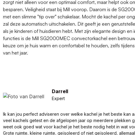
zorgt niet alleen voor een optimaal comfort, maar helpt ook o
besparen. Veiligheid staat bij Mill voorop. Daarom is de SG2
met een slimme "tip over" schakelaar. Mocht de kachel per ong
zal deze automatisch uitschakelen. Dit geeft je een geruststell
als je kinderen of huisdieren hebt. Met zijn elegante design en
functies is de Mill SG2000MEC convectorkachel een betrouwba
keuze om je huis warm en comfortabel te houden, zelfs tijden
van het jaar.
Darrell
Expert
Ik kan jou perfect adviseren over welke kachel je het beste kan a
veel kachels getest en de afgelopen jaar op meerdere plekken 
weet ook goed wat voor kachel je het beste nodig hebt in wat vo
Grote ruimte, kleine ruimte, geïsoleerd of niet geïsoleerd, allema