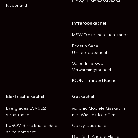
Gologi Convectorkachel
Nederland
Infraroodkachel
MSW Diesel-heteluchtkanon
Ecosun Serie
Uinfraroodpaneel
Sunet Infrarood
Verwarmingspaneel
ICQN Infrarood Kachel
Elektrische kachel
Gaskachel
Everglades EV9682
Auronic Mobiele Gaskachel
straalkachel
met Wieltjes tot 60 m
EUROM Straalkachel Safe-t-
Coazy Gaskachel
shine compact
Blumfeldt Andora Flame