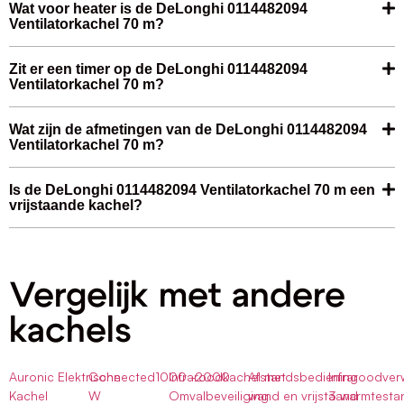
Wat voor heater is de DeLonghi 0114482094
Ventilatorkachel 70 m?
Zit er een timer op de DeLonghi 0114482094
Ventilatorkachel 70 m?
Wat zijn de afmetingen van de DeLonghi 0114482094
Ventilatorkachel 70 m?
Is de DeLonghi 0114482094 Ventilatorkachel 70 m een
vrijstaande kachel?
Vergelijk met andere
kachels
Auronic Elektrische
Connected1000 -2000
Infraroodkachel met
Afstandsbediening
Infraroodve
Kachel
W
Omvalbeveiliging
wand en vrijstaand
3 warmtesta