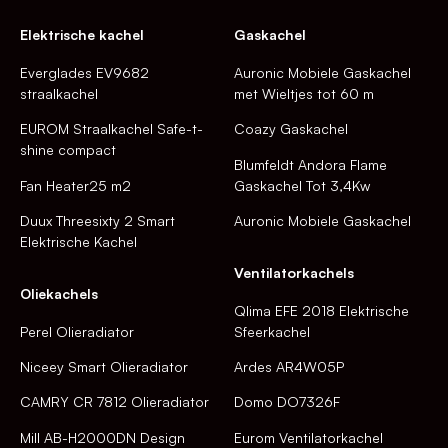
Elektrische kachel
Gaskachel
Everglades EV9682
Auronic Mobiele Gaskachel
straalkachel
met Wieltjes tot 60 m
EUROM Straalkachel Safe-t-
Coazy Gaskachel
shine compact
Blumfeldt Andora Flame
Fan Heater25 m2
Gaskachel Tot 3,4Kw
Duux Threesixty 2 Smart
Auronic Mobiele Gaskachel
Elektrische Kachel
Ventilatorkachels
Oliekachels
Qlima EFE 2018 Elektrische
Perel Olieradiator
Sfeerkachel
Niceey Smart Olieradiator
Ardes AR4W05P
CAMRY CR 7812 Olieradiator
Domo DO7326F
Mill AB-H2000DN Design
Eurom Ventilatorkachel