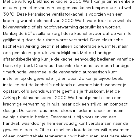
Met de AirKing Elektrische kachel 2000 Watt kun je binnen enkele
minuten genieten van een aangename kamertemperatuur tot wel
30 °C. Deze keramische ventilatorkachel is voorzien van een
krachtig warmte-element van 2000 Watt, waardoor hij zowel als
bijverwarming of als hoofdverwarming gebruikt kan worden.
Dankzij de 80° oscillatie zorgt deze kachel ervoor dat de warmte
gelijkmatig door de ruimte wordt verspreid. Deze elektrische
kachel van AirKing biedt niet alleen comfortabele warmte, maar
ook gemak en gebruiksvriendelijkheid. Met de handige
afstandsbediening kun je de kachel eenvoudig bedienen vanaf de
bank of je bed. Daarnaast beschikt de kachel over een handige
timerfunctie, waarmee je de verwarming automatisch kunt
instellen op de gewenste tijd en duur. Zo kun je bijvoorbeeld
instellen dat de kachel 's ochtends al warmte biedt wanneer je
opstaat, of 's avonds warmte geeft als je thuiskomt. Met de
AirKing Elektrische kachel 2000 Watt haal je niet alleen een
krachtige verwarming in huis, maar ook een stijlvol en compact
design. De kachel past moeiteloos in ieder interieur en neemt
weinig ruimte in beslag. Daarnaast is hij voorzien van een
handvat, waardoor je hem eenvoudig kunt verplaatsen naar de
gewenste locatie. Of je nu snel een koude kamer wilt opwarmen
of een comfortabele temperatuur wilt behouden, met deze elektr.