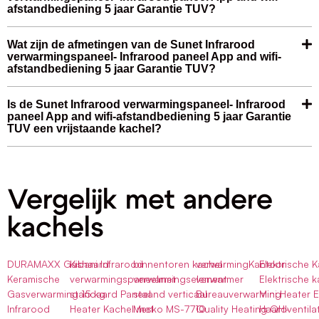
afstandbediening 5 jaar Garantie TUV?
Wat zijn de afmetingen van de Sunet Infrarood
verwarmingspaneel- Infrarood paneel App and wifi-
afstandbediening 5 jaar Garantie TUV?
Is de Sunet Infrarood verwarmingspaneel- Infrarood
paneel App and wifi-afstandbediening 5 jaar Garantie
TUV een vrijstaande kachel?
Vergelijk met andere
kachels
DURAMAXX Gashaard
Kibani Infrarood
binnentoren kachel
verwarmingKantoor
Elektrische 
Keramische
verwarmingspaneelmet
verwarmingselement
verwarmer
Elektrische k
Gasverwarming 15 kg
standaard Paneel
staand verticaal
Bureauverwarming
Mini Heater 
Infrarood
Heater Kachel met
Mesko MS-7710
Quality Heating QH-
Haardventila