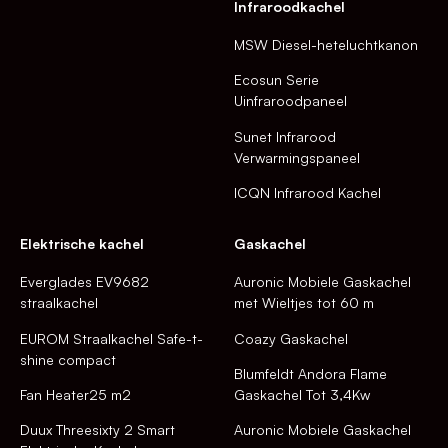
Infraroodkachel
MSW Diesel-heteluchtkanon
Ecosun Serie
Uinfraroodpaneel
Sunet Infrarood
Verwarmingspaneel
ICQN Infrarood Kachel
Elektrische kachel
Gaskachel
Everglades EV9682
Auronic Mobiele Gaskachel
straalkachel
met Wieltjes tot 60 m
EUROM Straalkachel Safe-t-
Coazy Gaskachel
shine compact
Blumfeldt Andora Flame
Fan Heater25 m2
Gaskachel Tot 3,4Kw
Duux Threesixty 2 Smart
Auronic Mobiele Gaskachel