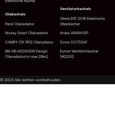
Elektrische Kachel
Ventilatorkachels
Oliekachels
Qlima EFE 2018 Elektrische
Perel Olieradiator
Sfeerkachel
Niceey Smart Olieradiator
Ardes AR4W05P
CAMRY CR 7812 Olieradiator
Domo DO7326F
Mill AB-H2000DN Design
Eurom Ventilatorkachel
Olieradiatortot max 28m2
VK2002
© 2023 Alle rechten voorbehouden