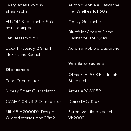
Everglades EV9682
Auronic Mobiele Gaskachel
straalkachel
met Wieltjes tot 60 m
EUROM Straalkachel Safe-t-
Coazy Gaskachel
shine compact
Blumfeldt Andora Flame
Fan Heater25 m2
Gaskachel Tot 3,4Kw
Duux Threesixty 2 Smart
Auronic Mobiele Gaskachel
Elektrische Kachel
Ventilatorkachels
Oliekachels
Qlima EFE 2018 Elektrische
Perel Olieradiator
Sfeerkachel
Niceey Smart Olieradiator
Ardes AR4W05P
CAMRY CR 7812 Olieradiator
Domo DO7326F
Mill AB-H2000DN Design
Eurom Ventilatorkachel
Olieradiatortot max 28m2
VK2002