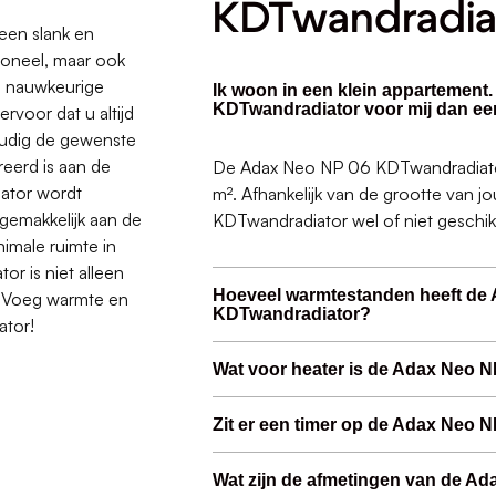
KDTwandradia
een slank en
tioneel, maar ook
de nauwkeurige
Ik woon in een klein appartement
KDTwandradiator voor mij dan ee
rvoor dat u altijd
oudig de gewenste
reerd is aan de
De Adax Neo NP 06 KDTwandradiator 
ator wordt
m². Afhankelijk van de grootte van 
gemakkelijk aan de
KDTwandradiator wel of niet geschik
nimale ruimte in
or is niet alleen
Hoeveel warmtestanden heeft de
. Voeg warmte en
KDTwandradiator?
ator!
Wat voor heater is de Adax Neo 
Zit er een timer op de Adax Neo
Wat zijn de afmetingen van de A