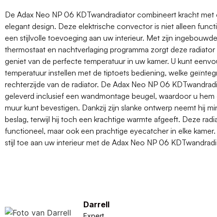
De Adax Neo NP 06 KDTwandradiator combineert kracht met 
elegant design. Deze elektrische convector is niet alleen func
een stijlvolle toevoeging aan uw interieur. Met zijn ingebouw
thermostaat en nachtverlaging programma zorgt deze radiator e
geniet van de perfecte temperatuur in uw kamer. U kunt eenv
temperatuur instellen met de tiptoets bediening, welke geïnteg
rechterzijde van de radiator. De Adax Neo NP 06 KDTwandradi
geleverd inclusief een wandmontage beugel, waardoor u hem 
muur kunt bevestigen. Dankzij zijn slanke ontwerp neemt hij mi
beslag, terwijl hij toch een krachtige warmte afgeeft. Deze radiat
functioneel, maar ook een prachtige eyecatcher in elke kamer
stijl toe aan uw interieur met de Adax Neo NP 06 KDTwandradi
Darrell
Expert