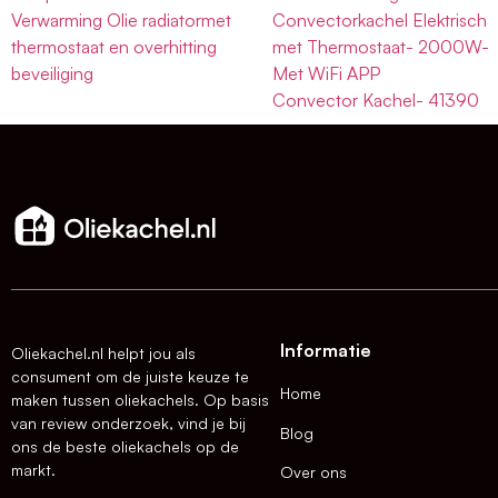
Verwarming Olie radiatormet
Convectorkachel Elektrisch
thermostaat en overhitting
met Thermostaat- 2000W-
beveiliging
Met WiFi APP
Convector Kachel- 41390
Informatie
Oliekachel.nl helpt jou als
consument om de juiste keuze te
Home
maken tussen oliekachels. Op basis
van review onderzoek, vind je bij
Blog
ons de beste oliekachels op de
markt.
Over ons