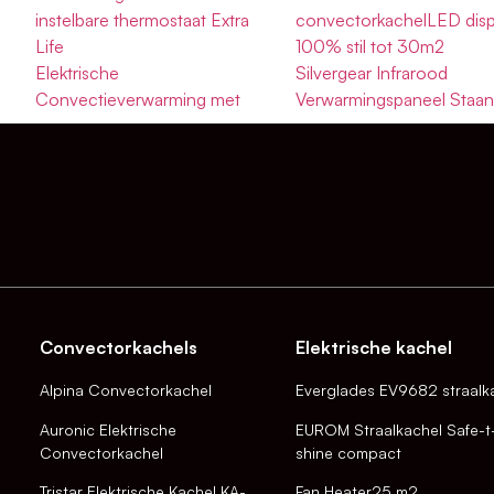
instelbare thermostaat Extra
convectorkachelLED disp
Life
100% stil tot 30m2
Elektrische
Silvergear Infrarood
Convectieverwarming met
Verwarmingspaneel Staa
Convectorkachels
Elektrische kachel
Alpina Convectorkachel
Everglades EV9682 straalk
Auronic Elektrische
EUROM Straalkachel Safe-t
Convectorkachel
shine compact
Tristar Elektrische Kachel KA-
Fan Heater25 m2