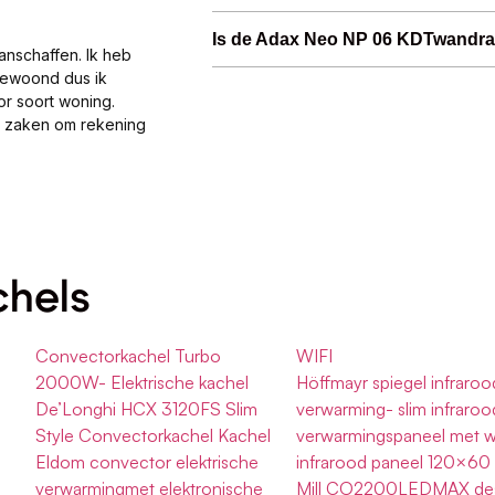
Is de Adax Neo NP 06 KDTwandrad
anschaffen. Ik heb
gewoond dus ik
or soort woning.
al zaken om rekening
chels
Convectorkachel Turbo
WIFI
2000W- Elektrische kachel
Höffmayr spiegel infraroo
De’Longhi HCX 3120FS Slim
verwarming- slim infraroo
Style Convectorkachel Kachel
verwarmingspaneel met wi
Eldom convector elektrische
infrarood paneel 120×60
verwarmingmet elektronische
Mill CO2200LEDMAX de