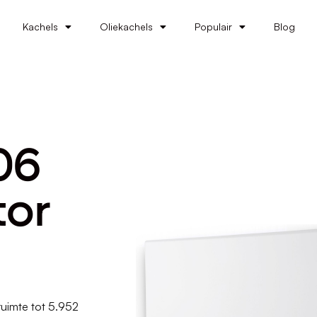
Kachels
Oliekachels
Populair
Blog
06
tor
uimte tot 5.952