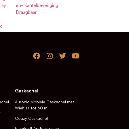
lay
en- Kantelbeveiliging
Draagbaar
nd
Gaskachel
achel
Auronic Mobiele Gaskachel met
Wieltjes tot 60 m
-
Coazy Gaskachel
Blumfeldt Andora Flame