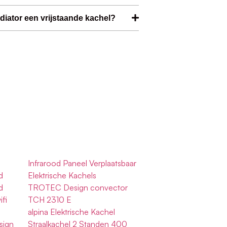
iator een vrijstaande kachel?
Infrarood Paneel Verplaatsbaar
d
Elektrische Kachels
d
TROTEC Design convector
fi
TCH 2310 E
alpina Elektrische Kachel
sign
Straalkachel 2 Standen 400