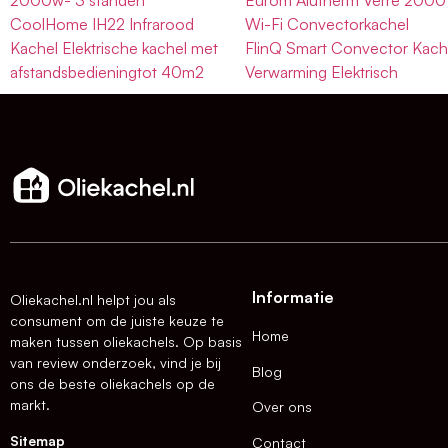
CoolHome IH22 Infrarood
Wi-Fi Convectorkachel
Kachel Elektrische kachel met
FlinQ Smart Convector Kach
afstandsbedieningtot 40m2
Verwarming Elektrisch
Informatie
Oliekachel.nl helpt jou als
consument om de juiste keuze te
Home
maken tussen oliekachels. Op basis
van review onderzoek, vind je bij
Blog
ons de beste oliekachels op de
markt.
Over ons
Sitemap
Contact