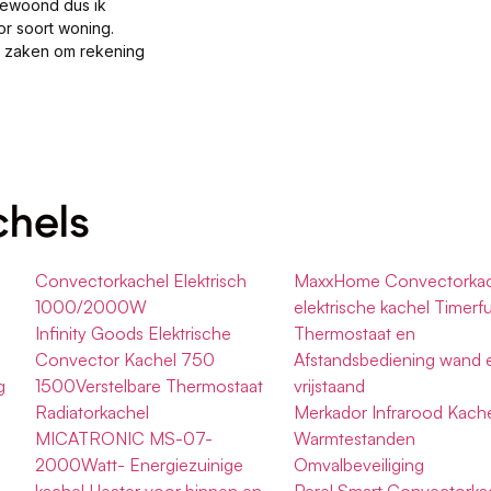
gewoond dus ik
or soort woning.
al zaken om rekening
chels
Convectorkachel Elektrisch
MaxxHome Convectorkac
1000/2000W
elektrische kachel Timerf
Infinity Goods Elektrische
Thermostaat en
Convector Kachel 750
Afstandsbediening wand 
g
1500Verstelbare Thermostaat
vrijstaand
Radiatorkachel
Merkador Infrarood Kach
MICATRONIC MS-07-
Warmtestanden
2000Watt- Energiezuinige
Omvalbeveiliging
kachel Heater voor binnen en
Perel Smart Convectorka