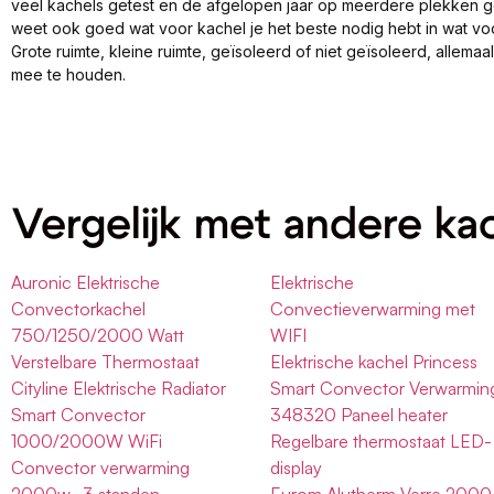
veel kachels getest en de afgelopen jaar op meerdere plekken 
weet ook goed wat voor kachel je het beste nodig hebt in wat vo
Grote ruimte, kleine ruimte, geïsoleerd of niet geïsoleerd, allema
mee te houden.
Vergelijk met andere ka
Auronic Elektrische
Elektrische
Convectorkachel
Convectieverwarming met
750/1250/2000 Watt
WIFI
Verstelbare Thermostaat
Elektrische kachel Princess
Cityline Elektrische Radiator
Smart Convector Verwarmin
Smart Convector
348320 Paneel heater
1000/2000W WiFi
Regelbare thermostaat LED-
Convector verwarming
display
2000w- 3 standen
Eurom Alutherm Verre 2000