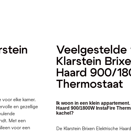
rstein
Veelgestelde 
d
Klarstein Brix
Haard 900/18
Thermostaat
e voor elke kamer.
Ik woon in een klein appartement. 
rvolle en gezellige
Haard 900/1800W InstaFire Thermo
eulende
kachel?
andt. Met een
lleen voor een
De Klarstein Brixen Elektrische Haa