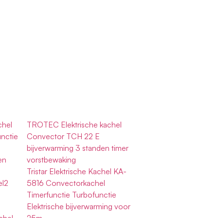
hel
TROTEC Elektrische kachel
unctie
Convector TCH 22 E
bijverwarming 3 standen timer
en
vorstbewaking
Tristar Elektrische Kachel KA-
el2
5816 Convectorkachel
Timerfunctie Turbofunctie
Elektrische bijverwarming voor
chel,
25m