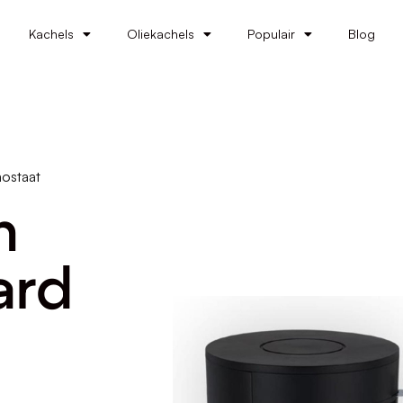
Kachels
Oliekachels
Populair
Blog
mostaat
n
ard