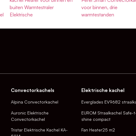
buiten Warmtestraler
voor binnen, drie
el
Elektrische
warmtestanden
Convectorkachels
Elektrische kachel
Alpina Convectorkachel
Everglades EV9682 straalk
Auronic Elektrische
EUROM Straalkachel Safe-t
Convectorkachel
shine compact
Tristar Elektrische Kachel KA-
Fan Heater25 m2