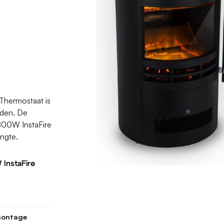
Thermostaat is
nden. De
1800W InstaFire
engte.
 InstaFire
ontage