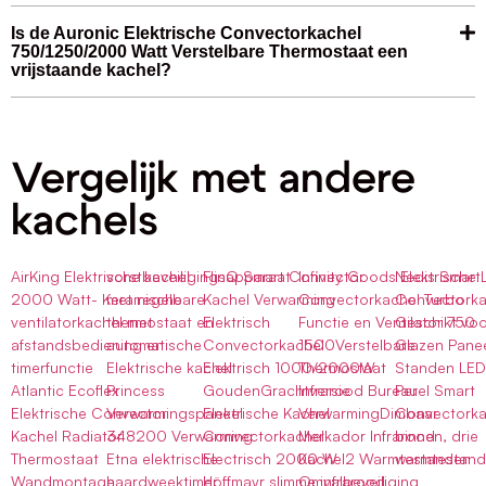
Is de Auronic Elektrische Convectorkachel
750/1250/2000 Watt Verstelbare Thermostaat een
vrijstaande kachel?
Vergelijk met andere
kachels
AirKing Elektrische kachel
vorstbeveiligingsapparaat
FlinQ Smart Convector
Infinity Goods Elektrische
Nedis SmartL
2000 Watt- Keramische
met regelbare
Kachel Verwarming
Convectorkachel Turbo
Convectorka
ventilatorkachel met
thermostaat en
Elektrisch
Functie en Ventilator 750
Geschikt vo
afstandsbediening en
automatische
Convectorkachel
1500Verstelbare
Glazen Pane
timerfunctie
Elektrische kachel
Elektrisch 1000/2000W
Thermostaat
Standen LED
Atlantic Ecoflex
Princess
GoudenGrachtversie
Infrarood Bureau
Perel Smart
Elektrische Convector
Verwarmingspaneel
Elektrische Kachel
VerwarmingDimbaar
Convectorka
Kachel Radiator
348200 Verwarming
Convectorkachel
Merkador Infrarood
binnen, drie
Thermostaat
Etna elektrische
Electrisch 2000 W
Kachel2 Warmtestanden
warmtestan
Wandmontage
haardweektimer
Höffmayr slimme infrarood
Omvalbeveiliging