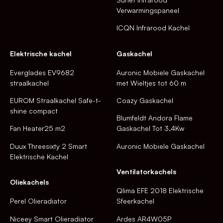
Verwarmingspaneel
ICQN Infrarood Kachel
Elektrische kachel
Gaskachel
Everglades EV9682
Auronic Mobiele Gaskachel
straalkachel
met Wieltjes tot 60 m
EUROM Straalkachel Safe-t-
Coazy Gaskachel
shine compact
Blumfeldt Andora Flame
Fan Heater25 m2
Gaskachel Tot 3,4Kw
Duux Threesixty 2 Smart
Auronic Mobiele Gaskachel
Elektrische Kachel
Ventilatorkachels
Oliekachels
Qlima EFE 2018 Elektrische
Perel Olieradiator
Sfeerkachel
Niceey Smart Olieradiator
Ardes AR4W05P