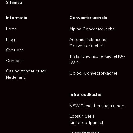
Sitemap
Informatie
Convectorkachels
Home
Alpina Convectorkachel
Blog
Auronic Elektrische
Convectorkachel
Over ons
Tristar Elektrische Kachel KA-
Contact
5914
Casino zonder cruks
Gologi Convectorkachel
Nederland
Infraroodkachel
MSW Diesel-heteluchtkanon
Ecosun Serie
Uinfraroodpaneel
Sunet Infrarood