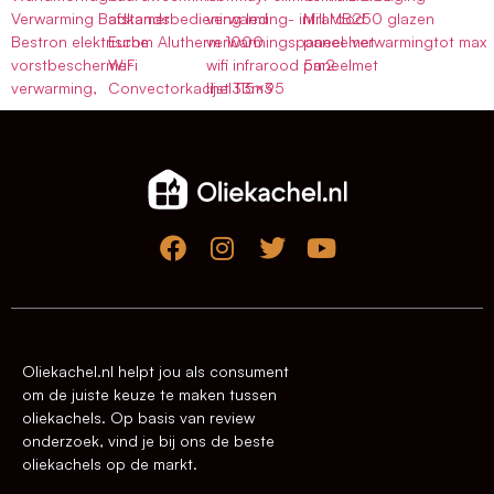
Verwarming Badkamer
afstandsbediening led
verwarming- infrarood
Mill MB250 glazen
Bestron elektrische
Eurom Alutherm 1000
verwarmingspaneel met
paneelverwarmingtot max
vorstbeschermer
WiFi
wifi infrarood paneelmet
5m2
verwarming,
Convectorkachel33m3
lijst 115×95
Oliekachel.nl helpt jou als consument
om de juiste keuze te maken tussen
oliekachels. Op basis van review
onderzoek, vind je bij ons de beste
oliekachels op de markt.