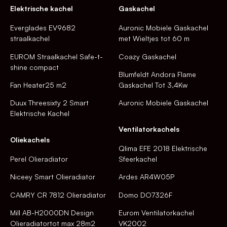
Elektrische kachel
Gaskachel
Everglades EV9682
Auronic Mobiele Gaskachel
straalkachel
met Wieltjes tot 60 m
EUROM Straalkachel Safe-t-
Coazy Gaskachel
shine compact
Blumfeldt Andora Flame
Fan Heater25 m2
Gaskachel Tot 3,4Kw
Duux Threesixty 2 Smart
Auronic Mobiele Gaskachel
Elektrische Kachel
Ventilatorkachels
Oliekachels
Qlima EFE 2018 Elektrische
Perel Olieradiator
Sfeerkachel
Niceey Smart Olieradiator
Ardes AR4W05P
CAMRY CR 7812 Olieradiator
Domo DO7326F
Mill AB-H2000DN Design
Eurom Ventilatorkachel
Olieradiatortot max 28m2
VK2002