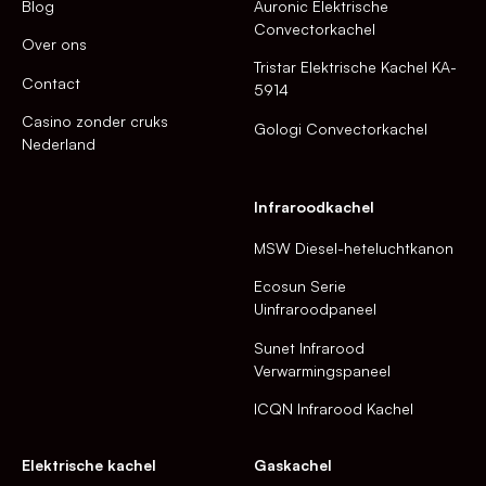
Blog
Auronic Elektrische
Convectorkachel
Over ons
Tristar Elektrische Kachel KA-
Contact
5914
Casino zonder cruks
Gologi Convectorkachel
Nederland
Infraroodkachel
MSW Diesel-heteluchtkanon
Ecosun Serie
Uinfraroodpaneel
Sunet Infrarood
Verwarmingspaneel
ICQN Infrarood Kachel
Elektrische kachel
Gaskachel