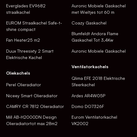
Everglades EV9682
Auronic Mobiele Gaskachel
straalkachel
met Wieltjes tot 60 m
EUROM Straalkachel Safe-t-
Coazy Gaskachel
shine compact
Blumfeldt Andora Flame
Fan Heater25 m2
Gaskachel Tot 3,4Kw
Duux Threesixty 2 Smart
Auronic Mobiele Gaskachel
Elektrische Kachel
Ventilatorkachels
Oliekachels
Qlima EFE 2018 Elektrische
Perel Olieradiator
Sfeerkachel
Niceey Smart Olieradiator
Ardes AR4W05P
CAMRY CR 7812 Olieradiator
Domo DO7326F
Mill AB-H2000DN Design
Eurom Ventilatorkachel
Olieradiatortot max 28m2
VK2002