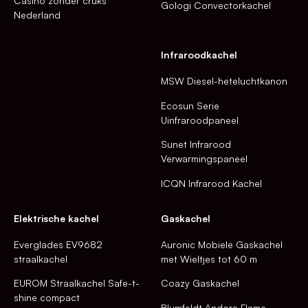
Casino zonder cruks
Gologi Convectorkachel
Nederland
Infraroodkachel
MSW Diesel-heteluchtkanon
Ecosun Serie
Uinfraroodpaneel
Sunet Infrarood
Verwarmingspaneel
ICQN Infrarood Kachel
Elektrische kachel
Gaskachel
Everglades EV9682
Auronic Mobiele Gaskachel
straalkachel
met Wieltjes tot 60 m
EUROM Straalkachel Safe-t-
Coazy Gaskachel
shine compact
Blumfeldt Andora Flame