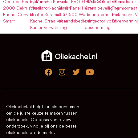
Cecotec ReadyWarm
Elektrische Kachel
Evolar EVO-GHW1500
Infraroodkachel met
Olieradiator
2000 Elektrische
Ventilatorkachel Mini
Glass Panel Heater
Omvalbeveiliging
Thermostaat
Kachel Convector-
Heater Keramisch
750/1500 Watt
Technoterm mini
Elektrische 
Smart
Kachel Straalkachel
Afstandsbediening
convector vorst
Bijverwarmi
Kamer Verwarming
bescherming
Oliekachel.nl helpt jou als consument
om de juiste keuze te maken tussen
oliekachels. Op basis van review
onderzoek, vind je bij ons de beste
oliekachels op de markt.