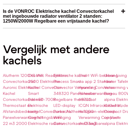
Is de VONROC Elektrische kachel Convectorkachel
met ingebouwde radiator ventilator 2 standen:
1250W/2000W Regelbare een vrijstaande kachel?
Vergelijk met andere
kachels
Alutherm 1200XS Wifi
Cecotec ReadyWarm
Elektrische kachel
Smart WiFi bediening
Urban Living
Convectorkachel
2500 Elektrische
Princess Smart
via app 2 Standen
Heater Tafel
Auronic Elektrische
Kachel Convector-
Convector Verwarming
Hyundai Convector
Verwarming 
Kachel
Smart
348320 Paneel heater
Paneelverwarming-
Bureau 80
Convectorkachel met
Eden ED-7008
Regelbare thermostaat
68702
alpina Elektr
Thermostaat en
Elektrische
LED-display
ICQN Infrarood Kachel,
Kachel Mode
Afstandsbediening
kachelConvectorkachel
Eurom Alutherm 1000
Halogeen-elektrisch
Compact Dr
Paneelverwarming tot
Overhittingsbeveiliging
WiFi
Verwarming Compacte
op Voet
22 m3 2000
Elektrische radiator
Convectorkachel33m3
en Draagbare
alpina Elektr