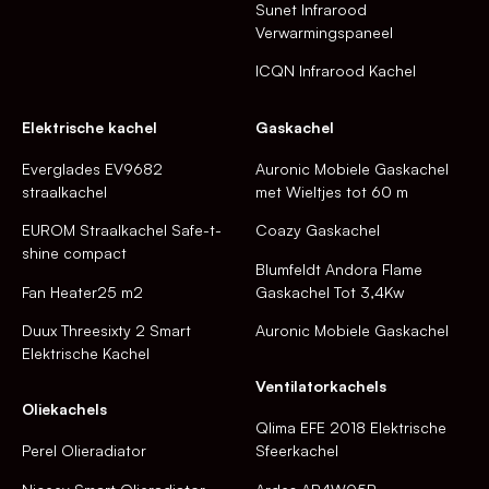
Sunet Infrarood
Verwarmingspaneel
ICQN Infrarood Kachel
Elektrische kachel
Gaskachel
Everglades EV9682
Auronic Mobiele Gaskachel
straalkachel
met Wieltjes tot 60 m
EUROM Straalkachel Safe-t-
Coazy Gaskachel
shine compact
Blumfeldt Andora Flame
Fan Heater25 m2
Gaskachel Tot 3,4Kw
Duux Threesixty 2 Smart
Auronic Mobiele Gaskachel
Elektrische Kachel
Ventilatorkachels
Oliekachels
Qlima EFE 2018 Elektrische
Perel Olieradiator
Sfeerkachel