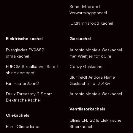
Sunet Infrarood
Verwarmingspaneel
ICQN Infrarood Kachel
Elektrische kachel
Gaskachel
Everglades EV9682
Auronic Mobiele Gaskachel
straalkachel
met Wieltjes tot 60 m
EUROM Straalkachel Safe-t-
Coazy Gaskachel
shine compact
Blumfeldt Andora Flame
Fan Heater25 m2
Gaskachel Tot 3,4Kw
Duux Threesixty 2 Smart
Auronic Mobiele Gaskachel
Elektrische Kachel
Ventilatorkachels
Oliekachels
Qlima EFE 2018 Elektrische
Perel Olieradiator
Sfeerkachel