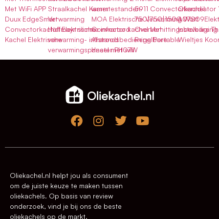
Met WiFi APP
Straalkachel Kamer
warmtestanden
5911 Convectorkachel
Olieradiator 
Duux EdgeSmart
Verwarming
MOA Elektrische Verwarming
750|750|1500 Watt
A07S09Elekt
Convectorkachel Elektrische
Höffmayr slimme infrarood
Convector kachel Met
Oververhittingsbeveiliging
Instelbare T
Kachel Elektrische
verwarming- infrarood
Afstandsbediening Portable
Regelbare
Wieltjes Koo
verwarmingspaneel met wifi
Heater PH07W
Oliekachel.nl helpt jou als consument
om de juiste keuze te maken tussen
oliekachels. Op basis van review
onderzoek, vind je bij ons de beste
oliekachels op de markt.