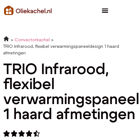
Convectorkachel
TRIO Infrarood, flexibel verwarmingspaneeldesign 1 haard
afmetingen
TRIO Infrarood,
flexibel
verwarmingspaneel
1 haard afmetingen




