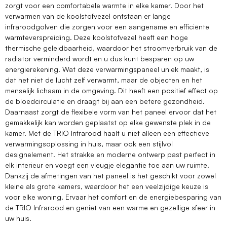
zorgt voor een comfortabele warmte in elke kamer. Door het
verwarmen van de koolstofvezel ontstaan er lange
infraroodgolven die zorgen voor een aangename en efficiënte
warmteverspreiding. Deze koolstofvezel heeft een hoge
thermische geleidbaarheid, waardoor het stroomverbruik van de
radiator verminderd wordt en u dus kunt besparen op uw
energierekening. Wat deze verwarmingspaneel uniek maakt, is
dat het niet de lucht zelf verwarmt, maar de objecten en het
menselijk lichaam in de omgeving. Dit heeft een positief effect op
de bloedcirculatie en draagt bij aan een betere gezondheid.
Daarnaast zorgt de flexibele vorm van het paneel ervoor dat het
gemakkelijk kan worden geplaatst op elke gewenste plek in de
kamer. Met de TRIO Infrarood haalt u niet alleen een effectieve
verwarmingsoplossing in huis, maar ook een stijlvol
designelement. Het strakke en moderne ontwerp past perfect in
elk interieur en voegt een vleugje elegantie toe aan uw ruimte.
Dankzij de afmetingen van het paneel is het geschikt voor zowel
kleine als grote kamers, waardoor het een veelzijdige keuze is
voor elke woning. Ervaar het comfort en de energiebesparing van
de TRIO Infrarood en geniet van een warme en gezellige sfeer in
uw huis.