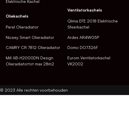
Elektrische Kachel
Ventilatorkachels
Oliekachels
Qlima EFE 2018 Elektrische
Perel Olieradiator
Sfeerkachel
Niceey Smart Olieradiator
Ardes AR4W05P
CAMRY CR 7812 Olieradiator
Domo DO7326F
Mill AB-H2000DN Design
Eurom Ventilatorkachel
Olieradiatortot max 28m2
VK2002
© 2023 Alle rechten voorbehouden