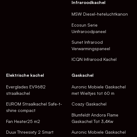
Infraroodkachel
MSW Diesel-heteluchtkanon
Ecosun Serie
Uinfraroodpaneel
Sunet Infrarood
Verwarmingspaneel
ICQN Infrarood Kachel
Elektrische kachel
Gaskachel
Everglades EV9682
Auronic Mobiele Gaskachel
straalkachel
met Wieltjes tot 60 m
EUROM Straalkachel Safe-t-
Coazy Gaskachel
shine compact
Blumfeldt Andora Flame
Fan Heater25 m2
Gaskachel Tot 3,4Kw
Duux Threesixty 2 Smart
Auronic Mobiele Gaskachel