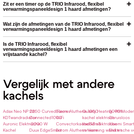
Zit er een timer op de TRIO Infrarood, flexibel
verwarmingspaneeldesign 1 haard afmetingen?
Wat zijn de afmetingen van de TRIO Infrarood, flexibel
verwarmingspaneeldesign 1 haard afmetingen?
Is de TRIO Infrarood, flexibel
verwarmingspaneeldesign 1 haard afmetingen een
vrijstaande kachel?
Vergelijk met andere
kachels
Adax Neo NP 06
2250 Curved Flames
Eurom Alutherm 1000
Quality Heating -Wifi
5090 Moder
KDTwandradiator
Connected1000
WiFi
kachel elektrisch
Geruisloos
Auronic Elektrische
-2000 W
Convectorkachel33m3
kachel elektrische
Xiaomi Smart
Kachel
Duux EdgeSmart
Eurom Alutherm Verre
verwarming wand en
Elektrische 