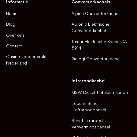
Informatie
Convectorkachels
Home
Alpina Convectorkachel
Blog
Auronic Elektrische
Convectorkachel
Over ons
Tristar Elektrische Kachel KA-
Contact
5914
Casino zonder cruks
Gologi Convectorkachel
Nederland
Infraroodkachel
MSW Diesel-heteluchtkanon
Ecosun Serie
Uinfraroodpaneel
Sunet Infrarood
Verwarmingspaneel