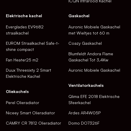
ICQN Infrarood Kachel
Elektrische kachel
Gaskachel
Everglades EV9682
Auronic Mobiele Gaskachel
straalkachel
met Wieltjes tot 60 m
EUROM Straalkachel Safe-t-
Coazy Gaskachel
shine compact
Blumfeldt Andora Flame
Fan Heater25 m2
Gaskachel Tot 3,4Kw
Duux Threesixty 2 Smart
Auronic Mobiele Gaskachel
Elektrische Kachel
Ventilatorkachels
Oliekachels
Qlima EFE 2018 Elektrische
Perel Olieradiator
Sfeerkachel
Niceey Smart Olieradiator
Ardes AR4W05P
CAMRY CR 7812 Olieradiator
Domo DO7326F