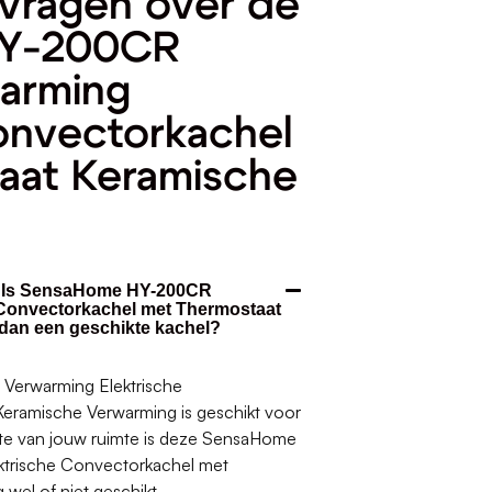
vragen over de
HY-200CR
arming
onvectorkachel
aat Keramische
t. Is SensaHome HY-200CR
Convectorkachel met Thermostaat
dan een geschikte kachel?
erwarming Elektrische
eramische Verwarming is geschikt voor
otte van jouw ruimte is deze SensaHome
trische Convectorkachel met
wel of niet geschikt.