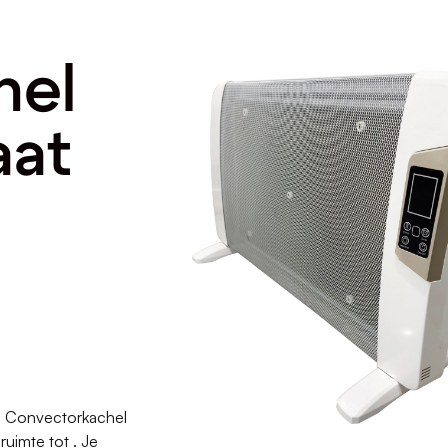
hel
aat
 Convectorkachel
uimte tot . Je