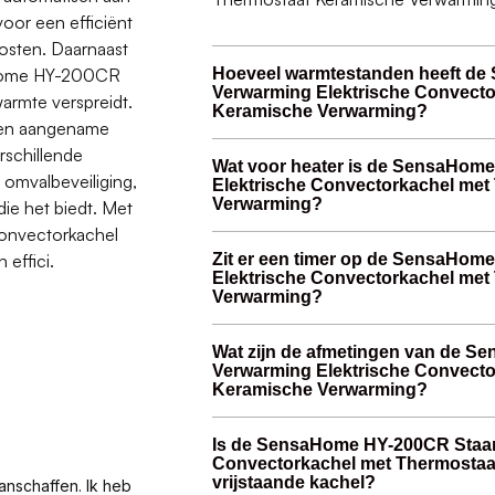
oor een efficiënt
kosten. Daarnaast
aHome HY-200CR
Hoeveel warmtestanden heeft d
Verwarming Elektrische Convecto
armte verspreidt.
Keramische Verwarming?
 een aangename
rschillende
Wat voor heater is de SensaHom
n omvalbeveiliging,
Elektrische Convectorkachel me
Verwarming?
ie het biedt. Met
onvectorkachel
effici.
Zit er een timer op de SensaHo
Elektrische Convectorkachel me
Verwarming?
Wat zijn de afmetingen van de 
Verwarming Elektrische Convecto
Keramische Verwarming?
Is de SensaHome HY-200CR Staan
Convectorkachel met Thermostaa
vrijstaande kachel?
anschaffen. Ik heb