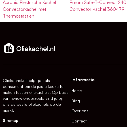
Auronic Elektrische Kachel
Eurom Safe-T-Convect 24
Convectorkachel met
Convector Kachel 360479
Thermostaat en
Informatie
Oliekachel.nl helpt jou als
consument om de juiste keuze te
Home
maken tussen oliekachels. Op basis
van review onderzoek, vind je bij
Blog
ons de beste oliekachels op de
markt.
Over ons
Sitemap
Contact