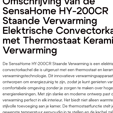
Omschrijving van de
SensaHome HY-200CR
Staande Verwarming
Elektrische Convectork
met Thermostaat Keram
Verwarming
De SensaHome HY-200CR Staande Verwarming is een elektri
convectorkachel die is uitgerust met een thermostaat en kera
verwarmingstechnologie. Dit innovatieve verwarmingsapparaat 
ontworpen om energiezuinig te zijn, zodat je kunt genieten v
comfortabele omgeving zonder je zorgen te maken over hoge
energierekeningen. Met zijn slanke en moderne ontwerp past 
verwarming perfect in elk interieur. Het biedt niet alleen warm
stijlvolle toevoeging aan je kamer. De thermostaatfunctie stelt 
gewenste temperatuur eenvoudig in te stellen en de kachel za