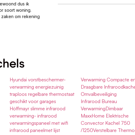
gewoond dus ik
or soort woning.
al zaken om rekening
chels
Hyundai vorstbeschermer-
Verwarming Compacte e
verwarming energiezuinig
Draagbare Infraroodkache
traploos regelbare thermostaat
Omvalbeveiliging
geschikt voor garages
Infrarood Bureau
Höffmayr slimme infrarood
VerwarmingDimbaar
verwarming- infrarood
MaxxHome Elektrische
verwarmingspaneel met wifi
Convector Kachel 750
infrarood paneelmet lijst
/1250Verstelbare Thermo