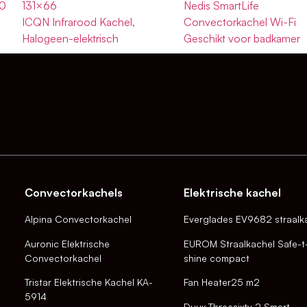
00
131×66
Nedis SmartLife
ICQN Infrarood Kachel,
Convectorkachel Wi-Fi
Halogeen-elektrisch
Geschikt voor badkamer
Convectorkachels
Elektrische kachel
Alpina Convectorkachel
Everglades EV9682 straalk
Auronic Elektrische
EUROM Straalkachel Safe-t
Convectorkachel
shine compact
Tristar Elektrische Kachel KA-
Fan Heater25 m2
5914
Duux Threesixty 2 Smart