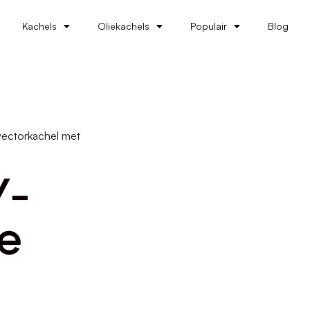
Kachels
Oliekachels
Populair
Blog
ectorkachel met
Y-
e