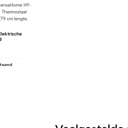
e SensaHome HY-
t Thermostaat
 79 cm lengte.
lektrische
g
staand