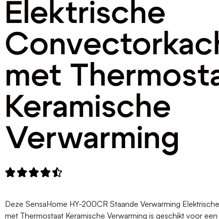
Elektrische
Convectorkac
met Thermost
Keramische
Verwarming





Deze SensaHome HY-200CR Staande Verwarming Elektrische
met Thermostaat Keramische Verwarming is geschikt voor een r