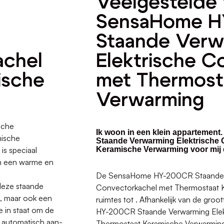
Veelgestelde 
SensaHome 
Staande Verw
achel
Elektrische C
ische
met Thermost
Verwarming
sche
Ik woon in een klein appartemen
mische
Staande Verwarming Elektrische 
is speciaal
Keramische Verwarming voor mij 
an een warme en
De SensaHome HY-200CR Staande V
deze staande
Convectorkachel met Thermostaat K
te, maar ook een
ruimtes tot . Afhankelijk van de gro
je in staat om de
HY-200CR Staande Verwarming Elek
l automatisch aan-
Thermostaat Keramische Verwarming 