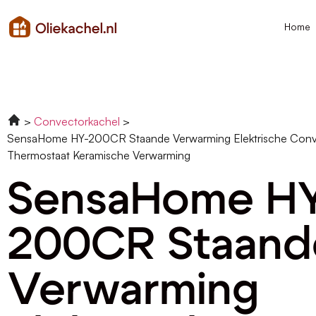
Home
Convectorkachel
SensaHome HY-200CR Staande Verwarming Elektrische Conv
Thermostaat Keramische Verwarming
SensaHome H
200CR Staand
Verwarming