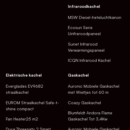
Infraroodkachel
MSW Diesel-heteluchtkanon
Ecosun Serie
Uinfraroodpaneel
Sunet Infrarood
Verwarmingspaneel
ICQN Infrarood Kachel
Elektrische kachel
Gaskachel
Everglades EV9682
Auronic Mobiele Gaskachel
straalkachel
met Wieltjes tot 60 m
EUROM Straalkachel Safe-t-
Coazy Gaskachel
shine compact
Blumfeldt Andora Flame
Fan Heater25 m2
Gaskachel Tot 3,4Kw
Duux Threesixty 2 Smart
Auronic Mobiele Gaskachel