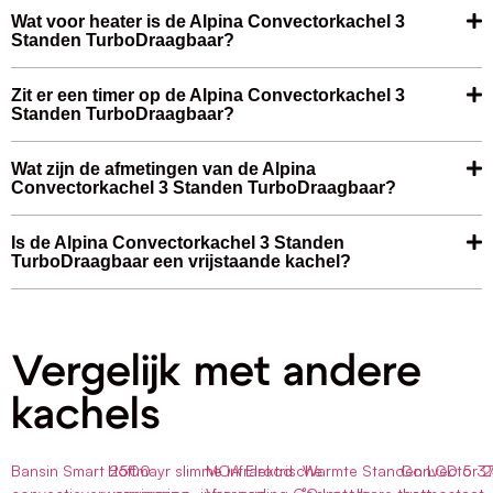
Wat voor heater is de Alpina Convectorkachel 3
Standen TurboDraagbaar?
Zit er een timer op de Alpina Convectorkachel 3
Standen TurboDraagbaar?
Wat zijn de afmetingen van de Alpina
Convectorkachel 3 Standen TurboDraagbaar?
Is de Alpina Convectorkachel 3 Standen
TurboDraagbaar een vrijstaande kachel?
Vergelijk met andere
kachels
Bansin Smart 2500
Höffmayr slimme infrarood
MOA Elektrische
Warmte Standen LCD 5 3
Convector 