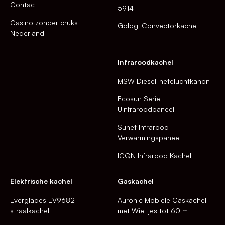
Contact
5914
Casino zonder cruks
Gologi Convectorkachel
Nederland
Infraroodkachel
MSW Diesel-heteluchtkanon
Ecosun Serie
Uinfraroodpaneel
Sunet Infrarood
Verwarmingspaneel
ICQN Infrarood Kachel
Elektrische kachel
Gaskachel
Everglades EV9682
Auronic Mobiele Gaskachel
straalkachel
met Wieltjes tot 60 m