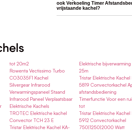
ook Verkoeling Timer Afstandsbe
vrijstaande kachel?
chels
tot 20m2
Elektrische bijverwarming
Rowenta Vectissimo Turbo
25m
g
CO3035F1 Kachel
Tristar Elektrische Kachel
Silvergear Infrarood
5819 Convectorkachel A
Verwarmingspaneel Staand
afstandsbediening
Infrarood Paneel Verplaatsbaar
Timerfunctie Voor een ru
r
Elektrische Kachels
tot
TROTEC Elektrische kachel
Tristar Elektrische Kachel
Convector TCH 23 E
5912 Convectorkachel
Tristar Elektrische Kachel KA-
750|1250|2000 Watt