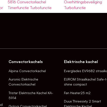
5816 Convectorkachel
Overhittingsbeveiliging
or
Timerfunctie Turbofunctie
Turbofunctie
Convectorkachels
Elektrische kachel
Alpina Convectorkachel
Everglades EV9682 straalk
Auronic Elektrische
EUROM Straalkachel Safe-t
Convectorkachel
shine compact
Tristar Elektrische Kachel KA-
Fan Heater25 m2
5914
Duux Threesixty 2 Smart
nd
Gologi Convectorkachel
Elektrische Kachel