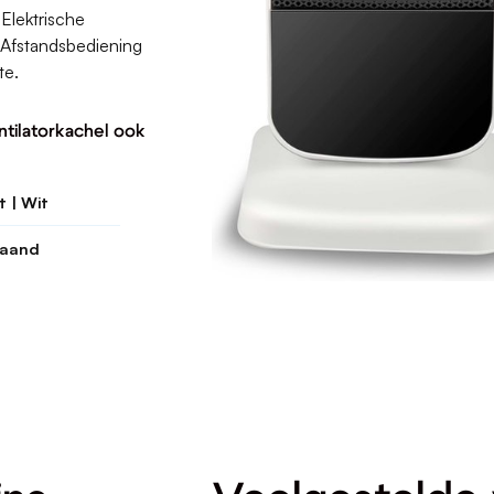
Elektrische
 Afstandsbediening
te.
ntilatorkachel ook
 | Wit
taand