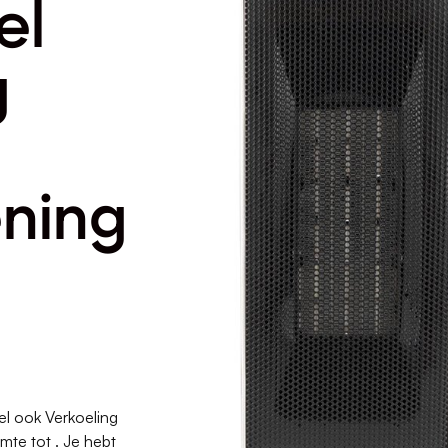
el
g
ning
el ook Verkoeling
mte tot . Je hebt