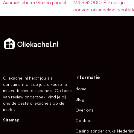
Aanraakscherm Glazen paneel
Mill SG2000LED design
convectorkachelmet ventilat
Informatie
Oliekachel.nl helpt jou als
consument om de juiste keuze te
Home
maken tussen oliekachels. Op basis
van review onderzoek, vind je bij
Blog
ons de beste oliekachels op de
markt.
Over ons
Sitemap
Contact
Casino zonder cruks Nederla