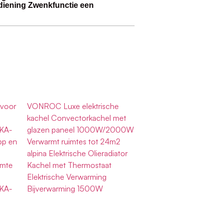
diening Zwenkfunctie een
 voor
VONROC Luxe elektrische
kachel Convectorkachel met
 KA-
glazen paneel 1000W/2000W
pp en
Verwarmt ruimtes tot 24m2
alpina Elektrische Olieradiator
imte
Kachel met Thermostaat
Elektrische Verwarming
 KA-
Bijverwarming 1500W