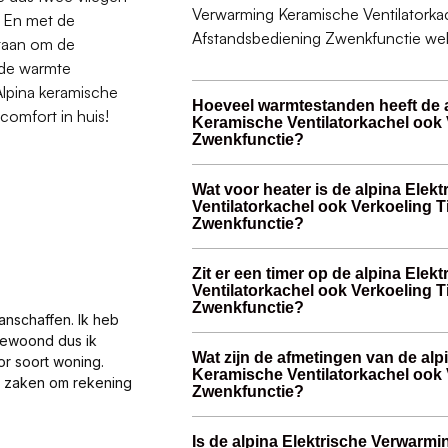
Verwarming Keramische Ventilatorka
! En met de
Afstandsbediening Zwenkfunctie wel 
staan om de
 de warmte
Alpina keramische
Hoeveel warmtestanden heeft de 
comfort in huis!
Keramische Ventilatorkachel ook
Zwenkfunctie?
Wat voor heater is de alpina Ele
Ventilatorkachel ook Verkoeling 
Zwenkfunctie?
Zit er een timer op de alpina Ele
Ventilatorkachel ook Verkoeling 
Zwenkfunctie?
anschaffen. Ik heb
gewoond dus ik
Wat zijn de afmetingen van de al
or soort woning.
Keramische Ventilatorkachel ook
al zaken om rekening
Zwenkfunctie?
Is de alpina Elektrische Verwarm