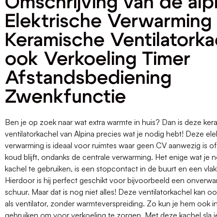
Omschrijving van de alp
Elektrische Verwarming
Keramische Ventilatorka
ook Verkoeling Timer
Afstandsbediening
Zwenkfunctie
Ben je op zoek naar wat extra warmte in huis? Dan is deze ke
ventilatorkachel van Alpina precies wat je nodig hebt! Deze ele
verwarming is ideaal voor ruimtes waar geen CV aanwezig is of
koud blijft, ondanks de centrale verwarming. Het enige wat je
kachel te gebruiken, is een stopcontact in de buurt en een vl
Hierdoor is hij perfect geschikt voor bijvoorbeeld een onverw
schuur. Maar dat is nog niet alles! Deze ventilatorkachel kan o
als ventilator, zonder warmteverspreiding. Zo kun je hem ook 
gebruiken om voor verkoeling te zorgen. Met deze kachel sla j