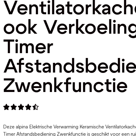
Ventilatorkach
ook Verkoelin
Timer
Afstandsbedie
Zwenkfunctie





Deze alpina Elektrische Verwarming Keramische Ventilatorkach
Timer Afstandsbediening Zwenkfunctie is geschikt voor een rui