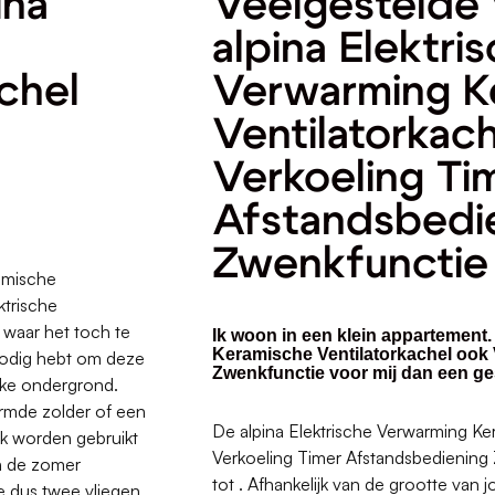
ina
Veelgestelde 
alpina Elektri
chel
Verwarming K
Ventilatorkac
Verkoeling Ti
Afstandsbedi
Zwenkfunctie
ramische
ktrische
 waar het toch te
Ik woon in een klein appartement.
Keramische Ventilatorkachel ook
 nodig hebt om deze
Zwenkfunctie voor mij dan een ge
akke ondergrond.
armde zolder of een
De alpina Elektrische Verwarming Ke
ok worden gebruikt
Verkoeling Timer Afstandsbediening 
in de zomer
tot . Afhankelijk van de grootte van j
e dus twee vliegen