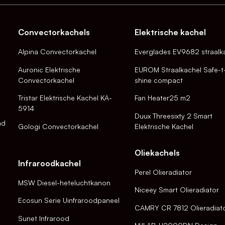
Convectorkachels
Elektrische kachel
Alpina Convectorkachel
Everglades EV9682 straalk
Auronic Elektrische
EUROM Straalkachel Safe-t
Convectorkachel
shine compact
Tristar Elektrische Kachel KA-
Fan Heater25 m2
5914
Duux Threesixty 2 Smart
nd
Gologi Convectorkachel
Elektrische Kachel
Oliekachels
Infraroodkachel
Perel Olieradiator
MSW Diesel-heteluchtkanon
Niceey Smart Olieradiator
Ecosun Serie Uinfraroodpaneel
CAMRY CR 7812 Olieradiat
Sunet Infrarood