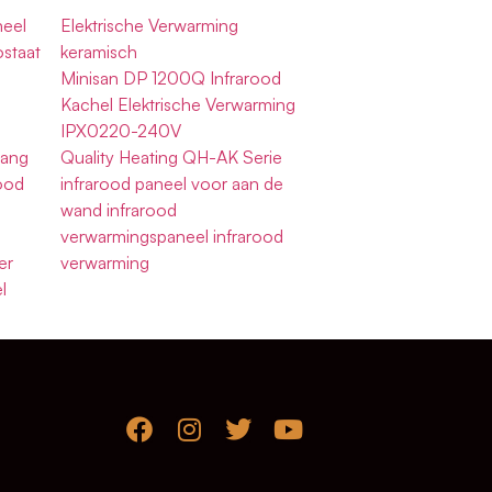
neel
Elektrische Verwarming
ostaat
keramisch
Minisan DP 1200Q Infrarood
Kachel Elektrische Verwarming
IPX0220-240V
gang
Quality Heating QH-AK Serie
rood
infrarood paneel voor aan de
wand infrarood
verwarmingspaneel infrarood
er
verwarming
l