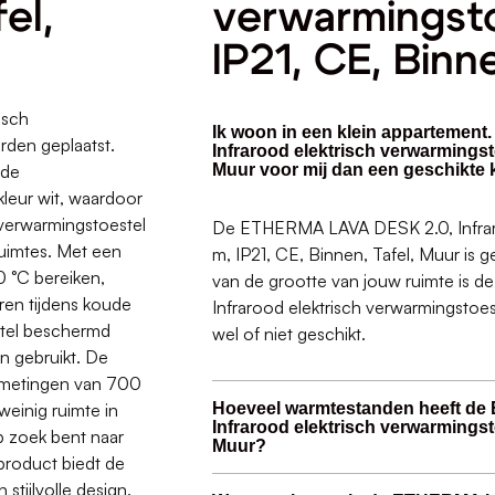
el,
verwarmingsto
IP21, CE, Binn
isch
Ik woon in een klein appartemen
rden geplaatst.
Infrarood elektrisch verwarmingsto
 de
Muur voor mij dan een geschikte 
kleur wit, waardoor
t verwarmingstoestel
De ETHERMA LAVA DESK 2.0, Infraro
uimtes. Met een
m, IP21, CE, Binnen, Tafel, Muur is ge
 °C bereiken,
van de grootte van jouw ruimte is
ren tijdens koude
Infrarood elektrisch verwarmingstoes
estel beschermd
wel of niet geschikt.
n gebruikt. De
metingen van 700
einig ruimte in
Hoeveel warmtestanden heeft d
Infrarood elektrisch verwarmingsto
p zoek bent naar
Muur?
product biedt de
stijlvolle design.