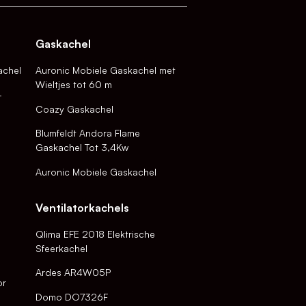
Gaskachel
achel
Auronic Mobiele Gaskachel met
Wieltjes tot 60 m
-
Coazy Gaskachel
Blumfeldt Andora Flame
Gaskachel Tot 3,4Kw
Auronic Mobiele Gaskachel
Ventilatorkachels
Qlima EFE 2018 Elektrische
Sfeerkachel
Ardes AR4W05P
or
Domo DO7326F