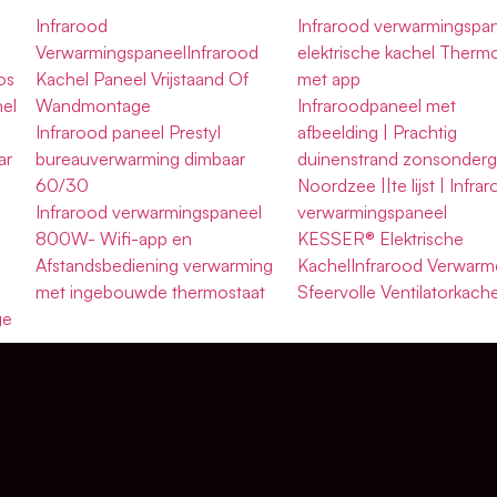
Infrarood
Infrarood verwarmingspa
l
VerwarmingspaneelInfrarood
elektrische kachel Therm
os
Kachel Paneel Vrijstaand Of
met app
hel
Wandmontage
Infraroodpaneel met
Infrarood paneel Prestyl
afbeelding | Prachtig
ar
bureauverwarming dimbaar
duinenstrand zonsonder
60/30
Noordzee ||te lijst | Infra
Infrarood verwarmingspaneel
verwarmingspaneel
800W- Wifi-app en
KESSER® Elektrische
Afstandsbediening verwarming
KachelInfrarood Verwarm
met ingebouwde thermostaat
Sfeervolle Ventilatorkache
ge