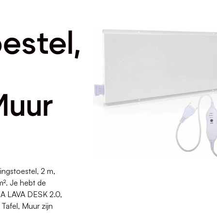
estel,
Muur
ngstoestel, 2 m,
m². Je hebt de
MA LAVA DESK 2.0,
Tafel, Muur zijn