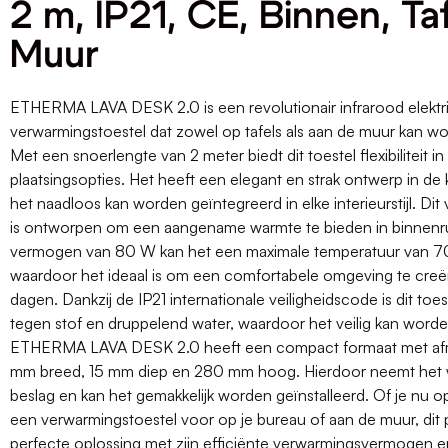
2 m, IP21, CE, Binnen, Taf
Muur
ETHERMA LAVA DESK 2.0 is een revolutionair infrarood elektr
verwarmingstoestel dat zowel op tafels als aan de muur kan wo
Met een snoerlengte van 2 meter biedt dit toestel flexibiliteit in
plaatsingsopties. Het heeft een elegant en strak ontwerp in de 
het naadloos kan worden geïntegreerd in elke interieurstijl. Di
is ontworpen om een aangename warmte te bieden in binnenr
vermogen van 80 W kan het een maximale temperatuur van 70
waardoor het ideaal is om een comfortabele omgeving te creë
dagen. Dankzij de IP21 internationale veiligheidscode is dit to
tegen stof en druppelend water, waardoor het veilig kan worde
ETHERMA LAVA DESK 2.0 heeft een compact formaat met af
mm breed, 15 mm diep en 280 mm hoog. Hierdoor neemt het w
beslag en kan het gemakkelijk worden geïnstalleerd. Of je nu o
een verwarmingstoestel voor op je bureau of aan de muur, dit 
perfecte oplossing met zijn efficiënte verwarmingsvermogen en 