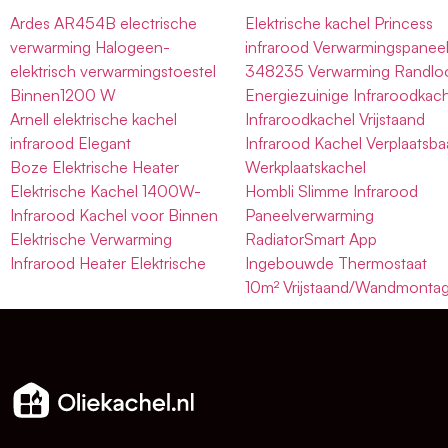
Ardes AR454B electrische
Elektrische kachel Princess
verwarming Halogeen-
infrarood Verwarmingspanee
elektrisch verwarmingstoestel
348235 Verwarming Randlo
Binnen1200 W
Energiezuinige Infraroodkac
Arnell elektrische kachel
Infraroodkachel Vrijstaand
infrarood Elegant
Infrarood Kachel Verplaatsba
Boze Elektrische Heater
Werkplaatskachel
Elektrische Kachel 1400W-
Hombli Slimme Infrarood
Infrarood Kachel voor Binnen
Paneelverwarming
Elektrische Verwarming
RadiatorSmart App
Infrarood Heater Elektrische
Ingebouwde Thermostaat
10m² Vrijstaand/Wandmonta