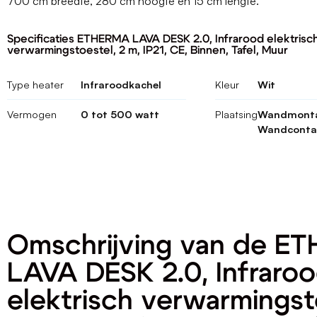
700 cm breedte, 280 cm hoogte en 15 cm lengte.
Specificaties ETHERMA LAVA DESK 2.0, Infrarood elektrisc
verwarmingstoestel, 2 m, IP21, CE, Binnen, Tafel, Muur
Type heater
Infraroodkachel
Kleur
Wit
Vermogen
0 tot 500 watt
Plaatsing
Wandmonta
Wandconta
Omschrijving van de E
LAVA DESK 2.0, Infraro
elektrisch verwarmingst