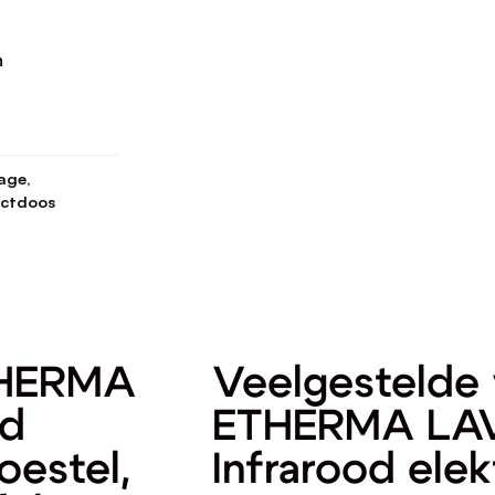
h
ge,
ctdoos
THERMA
Veelgestelde 
od
ETHERMA LAV
oestel,
Infrarood elek