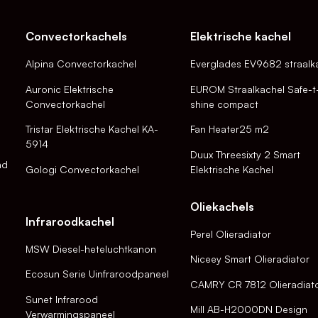
Convectorkachels
Elektrische kachel
Alpina Convectorkachel
Everglades EV9682 straalk
Auronic Elektrische
EUROM Straalkachel Safe-t
Convectorkachel
shine compact
Tristar Elektrische Kachel KA-
Fan Heater25 m2
5914
Duux Threesixty 2 Smart
nd
Gologi Convectorkachel
Elektrische Kachel
Oliekachels
Infraroodkachel
Perel Olieradiator
MSW Diesel-heteluchtkanon
Niceey Smart Olieradiator
Ecosun Serie Uinfraroodpaneel
CAMRY CR 7812 Olieradiat
Sunet Infrarood
Mill AB-H2000DN Design
Verwarmingspaneel