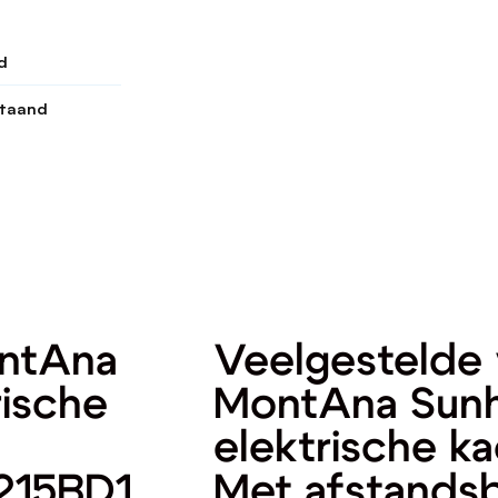
d
staand
ontAna
Veelgestelde 
rische
MontAna Sunh
elektrische k
215BD1
Met afstands