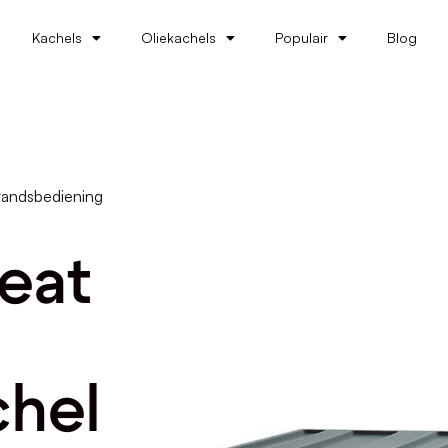
Kachels
Oliekachels
Populair
Blog
tandsbediening
eat
chel