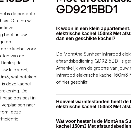
GD9215BD1
l is de perfecte
uis. Of u nu wilt
uctieve
Ik woon in een klein appartement
elektrische kachel 150m3 Met af
g heeft in uw
dan een geschikte kachel?
ige en
 deze kachel voor
De MontAna Sunheat Infrarood elek
ieten van de
afstandsbediening GD9215BD1 is gesc
 Dankzij de
Afhankelijk van de grootte van jouw
uw luie stoel,
Infrarood elektrische kachel 150m3
50m3, wat betekent
of niet geschikt.
t is deze kachel
ierekening. De
 naadloos past in
Hoeveel warmtestanden heeft de
e verplaatsen naar
elektrische kachel 150m3 Met a
rtom, deze
ficiëntie,
Wat voor heater is de MontAna Su
kachel 150m3 Met afstandsbedi