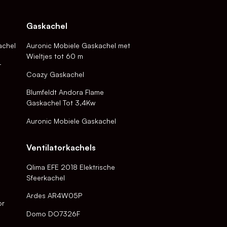
Gaskachel
achel
Auronic Mobiele Gaskachel met
Wieltjes tot 60 m
-
Coazy Gaskachel
Blumfeldt Andora Flame
Gaskachel Tot 3,4Kw
Auronic Mobiele Gaskachel
Ventilatorkachels
Qlima EFE 2018 Elektrische
Sfeerkachel
Ardes AR4W05P
or
Domo DO7326F