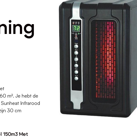
ning
et
 60 m². Je hebt de
 Sunheat Infrarood
zijn 30 cm
el 150m3 Met