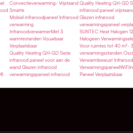
el
Convectieverwarming- Vrijstaand
Quality Heating QH-GD S
arood
Smarte
infrarood paneel vrijstaan
Mobiel infraroodpaneel Infrarood
Glazen infrarood
verwarming
verwarmingspaneel verpla
i
InfraroodverwarmerMet 3
SUNTEC Heat Halogen 1
warmtestanden Vouwbaar
Halogeen Verwarmingsel
Verplaatsbaar
Voor ruimtes tot 40 m³- 
Quality Heating QH-GD Serie
verwarmingsstanden Oscil
infrarood paneel voor aan de
Verwarmbewust Infraroo
wand Glazen infrarood
VerwarmingspaneelWiFiIn
t§
verwarmingspaneel infrarood
Paneel Verplaatsbaar