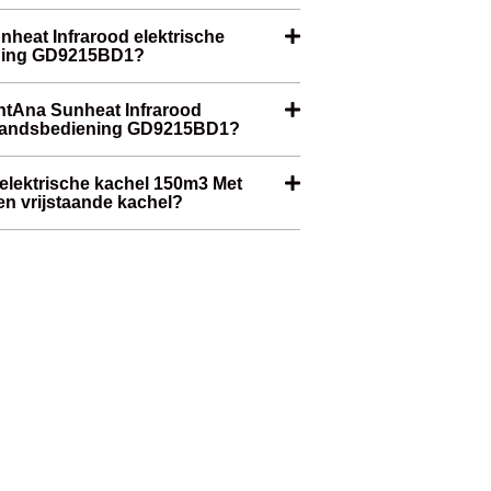
nheat Infrarood elektrische
ening GD9215BD1?
ntAna Sunheat Infrarood
fstandsbediening GD9215BD1?
elektrische kachel 150m3 Met
n vrijstaande kachel?