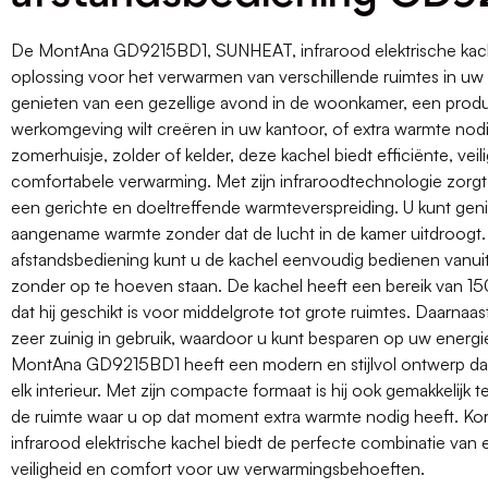
De MontAna GD9215BD1, SUNHEAT, infrarood elektrische kache
oplossing voor het verwarmen van verschillende ruimtes in uw h
genieten van een gezellige avond in de woonkamer, een prod
werkomgeving wilt creëren in uw kantoor, of extra warmte nodi
zomerhuisje, zolder of kelder, deze kachel biedt efficiënte, veil
comfortabele verwarming. Met zijn infraroodtechnologie zorgt
een gerichte en doeltreffende warmteverspreiding. U kunt gen
aangename warmte zonder dat de lucht in de kamer uitdroogt.
afstandsbediening kunt u de kachel eenvoudig bedienen vanuit 
zonder op te hoeven staan. De kachel heeft een bereik van 1
dat hij geschikt is voor middelgrote tot grote ruimtes. Daarnaas
zeer zuinig in gebruik, waardoor u kunt besparen op uw energ
MontAna GD9215BD1 heeft een modern en stijlvol ontwerp dat
elk interieur. Met zijn compacte formaat is hij ook gemakkelijk t
de ruimte waar u op dat moment extra warmte nodig heeft. Ko
infrarood elektrische kachel biedt de perfecte combinatie van ef
veiligheid en comfort voor uw verwarmingsbehoeften.