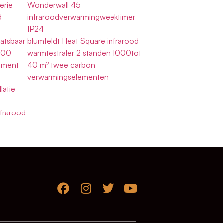
erie
Wonderwall 45
d
infraroodverwarmingweektimer
IP24
atsbaar
blumfeldt Heat Square infrarood
200
warmtestraler 2 standen 1000tot
ement
40 m² twee carbon
3
verwarmingselementen
latie
d
frarood