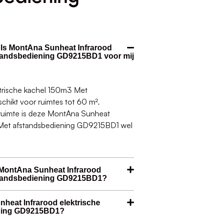
. Is MontAna Sunheat Infrarood
standsbediening GD9215BD1 voor mij
trische kachel 150m3 Met
hikt voor ruimtes tot 60 m².
 ruimte is deze MontAna Sunheat
 Met afstandsbediening GD9215BD1 wel
 MontAna Sunheat Infrarood
fstandsbediening GD9215BD1?
nheat Infrarood elektrische
ening GD9215BD1?