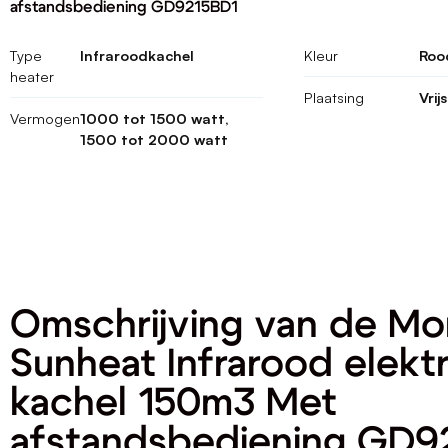
afstandsbediening GD9215BD1
Type
Infraroodkachel
Kleur
Roo
heater
Plaatsing
Vrij
Vermogen
1000 tot 1500 watt,
1500 tot 2000 watt
Omschrijving van de M
Sunheat Infrarood elekt
kachel 150m3 Met
afstandsbediening GD9