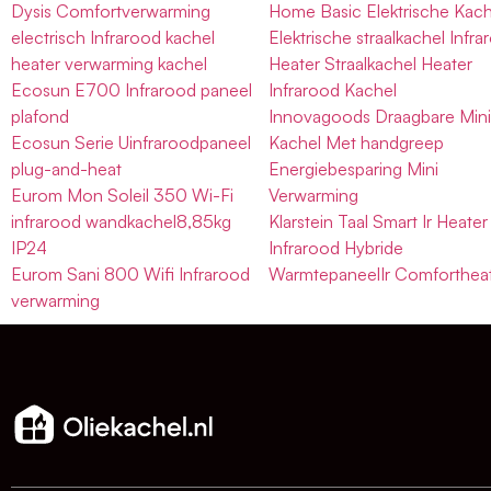
Dysis Comfortverwarming
Home Basic Elektrische Kach
electrisch Infrarood kachel
Elektrische straalkachel Infr
heater verwarming kachel
Heater Straalkachel Heater
Ecosun E700 Infrarood paneel
Infrarood Kachel
plafond
Innovagoods Draagbare Min
Ecosun Serie Uinfraroodpaneel
Kachel Met handgreep
plug-and-heat
Energiebesparing Mini
Eurom Mon Soleil 350 Wi-Fi
Verwarming
infrarood wandkachel8,85kg
Klarstein Taal Smart Ir Heater
IP24
Infrarood Hybride
Eurom Sani 800 Wifi Infrarood
WarmtepaneelIr Comforthea
verwarming