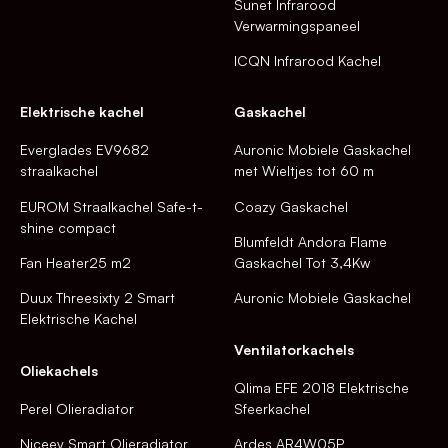
Sunet Infrarood
Verwarmingspaneel
ICQN Infrarood Kachel
Elektrische kachel
Gaskachel
Everglades EV9682
Auronic Mobiele Gaskachel
straalkachel
met Wieltjes tot 60 m
EUROM Straalkachel Safe-t-
Coazy Gaskachel
shine compact
Blumfeldt Andora Flame
Fan Heater25 m2
Gaskachel Tot 3,4Kw
Duux Threesixty 2 Smart
Auronic Mobiele Gaskachel
Elektrische Kachel
Ventilatorkachels
Oliekachels
Qlima EFE 2018 Elektrische
Perel Olieradiator
Sfeerkachel
Niceey Smart Olieradiator
Ardes AR4W05P