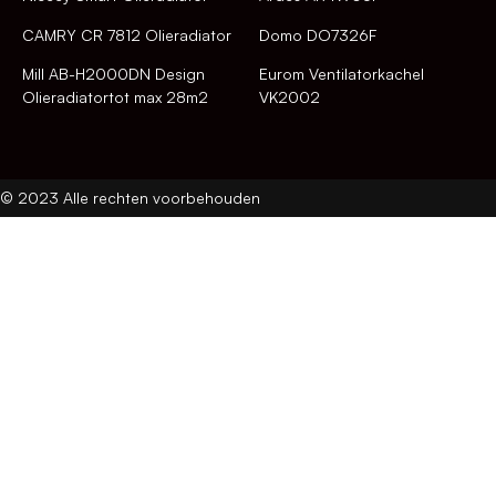
CAMRY CR 7812 Olieradiator
Domo DO7326F
Mill AB-H2000DN Design
Eurom Ventilatorkachel
Olieradiatortot max 28m2
VK2002
© 2023 Alle rechten voorbehouden