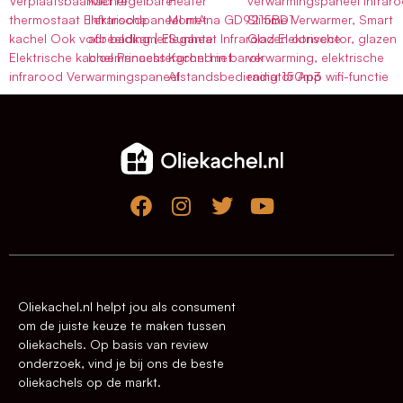
VerplaatsbaarMet regelbare
Kachel
Heater
verwarmingspaneel infrar
thermostaat Elektrische
Infraroodpaneel met
MontAna GD9215BD1
Slimme Verwarmer, Smart
kachel Ook voor badkamer
afbeelding | Elegante
Sunheat Infrarood Elektrische
Glazen convector, glazen
Elektrische kachel Princess
bloemenachtergrond in barok
Kachel met
verwarming, elektrische
infrarood Verwarmingspaneel
Afstandsbediening 150m3
radiator App wifi-functie
Oliekachel.nl helpt jou als consument
om de juiste keuze te maken tussen
oliekachels. Op basis van review
onderzoek, vind je bij ons de beste
oliekachels op de markt.