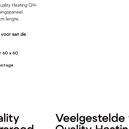
uality Heating QH-
mingspaneel
cm lengte.
l voor aan de
 60 x 60
ntage
lity
Veelgestelde 