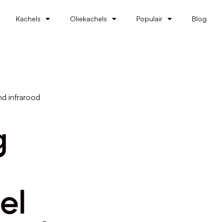
Kachels
Oliekachels
Populair
Blog
nd infrarood
g
el