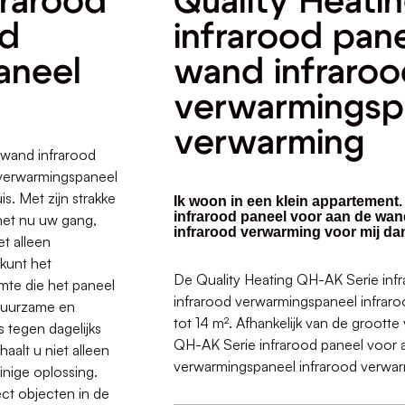
frarood
Quality Heati
nd
infrarood pan
aneel
wand infraro
verwarmingspa
verwarming
 wand infrarood
 verwarmingspaneel
s. Met zijn strakke
Ik woon in een klein appartement.
infrarood paneel voor aan de wa
 het nu uw gang,
infrarood verwarming voor mij da
et alleen
kunt het
De Quality Heating QH-AK Serie inf
mte die het paneel
infrarood verwarmingspaneel infraro
 duurzame en
tot 14 m². Afhankelijk van de grootte
 tegen dagelijks
QH-AK Serie infrarood paneel voor 
aalt u niet alleen
verwarmingspaneel infrarood verwarm
inige oplossing.
ect objecten in de