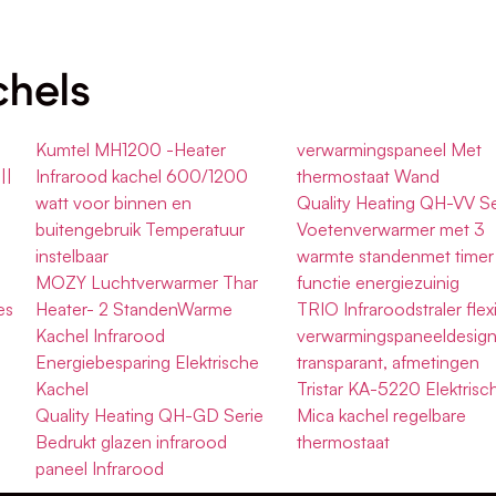
chels
Kumtel MH1200 -Heater
verwarmingspaneel Met
||
Infrarood kachel 600/1200
thermostaat Wand
watt voor binnen en
Quality Heating QH-VV Se
buitengebruik Temperatuur
Voetenverwarmer met 3
l
instelbaar
warmte standenmet timer
MOZY Luchtverwarmer Thar
functie energiezuinig
es
Heater- 2 StandenWarme
TRIO Infraroodstraler flex
e
Kachel Infrarood
verwarmingspaneeldesign
Energiebesparing Elektrische
transparant, afmetingen
Kachel
Tristar KA-5220 Elektrisc
Quality Heating QH-GD Serie
Mica kachel regelbare
Bedrukt glazen infrarood
thermostaat
paneel Infrarood