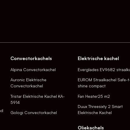
Convectorkachels
Elektrische kachel
Alpina Convectorkachel
Everglades EV9682 straalk
Auronic Elektrische
EUROM Straalkachel Safe-t
Convectorkachel
shine compact
Tristar Elektrische Kachel KA-
Fan Heater25 m2
5914
Duux Threesixty 2 Smart
nd
Gologi Convectorkachel
Elektrische Kachel
Oliekachels