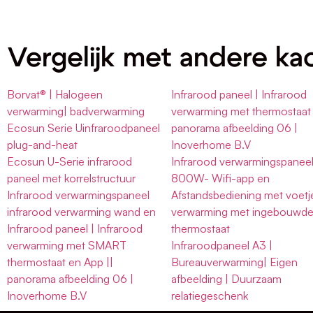
Vergelijk met andere ka
Borvat® | Halogeen
Infrarood paneel | Infrarood
verwarming| badverwarming
verwarming met thermostaat 
Ecosun Serie Uinfraroodpaneel
panorama afbeelding 06 |
plug-and-heat
Inoverhome B.V
Ecosun U-Serie infrarood
Infrarood verwarmingspanee
paneel met korrelstructuur
800W- Wifi-app en
Infrarood verwarmingspaneel
Afstandsbediening met voetj
infrarood verwarming wand en
verwarming met ingebouwd
Infrarood paneel | Infrarood
thermostaat
verwarming met SMART
Infraroodpaneel A3 |
thermostaat en App ||
Bureauverwarming| Eigen
panorama afbeelding 06 |
afbeelding | Duurzaam
Inoverhome B.V
relatiegeschenk