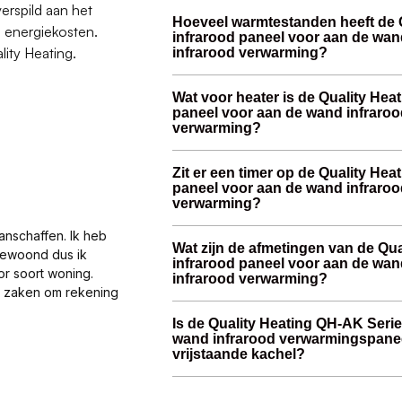
verspild aan het
Hoeveel warmtestanden heeft de 
 energiekosten.
infrarood paneel voor aan de wa
lity Heating.
infrarood verwarming?
Wat voor heater is de Quality Hea
paneel voor aan de wand infraro
verwarming?
Zit er een timer op de Quality He
paneel voor aan de wand infraro
verwarming?
anschaffen. Ik heb
Wat zijn de afmetingen van de Qu
gewoond dus ik
infrarood paneel voor aan de wa
or soort woning.
infrarood verwarming?
al zaken om rekening
Is de Quality Heating QH-AK Serie
wand infrarood verwarmingspanee
vrijstaande kachel?