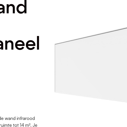
and
aneel
de wand infrarood
uimte tot 14 m². Je