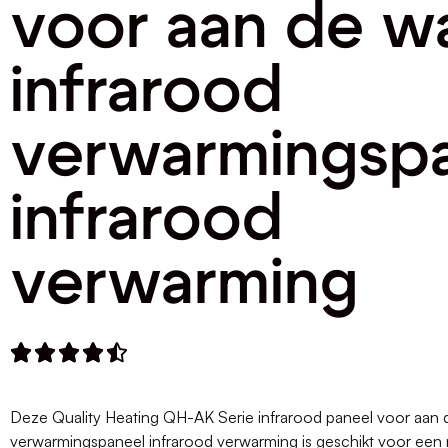
voor aan de w
infrarood
verwarmingsp
infrarood
verwarming





Deze Quality Heating QH-AK Serie infrarood paneel voor aan 
verwarmingspaneel infrarood verwarming is geschikt voor een r