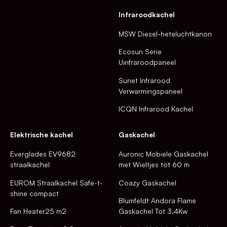
Infraroodkachel
MSW Diesel-heteluchtkanon
Ecosun Serie
Uinfraroodpaneel
Sunet Infrarood
Verwarmingspaneel
ICQN Infrarood Kachel
Elektrische kachel
Gaskachel
Everglades EV9682
Auronic Mobiele Gaskachel
straalkachel
met Wieltjes tot 60 m
EUROM Straalkachel Safe-t-
Coazy Gaskachel
shine compact
Blumfeldt Andora Flame
Fan Heater25 m2
Gaskachel Tot 3,4Kw