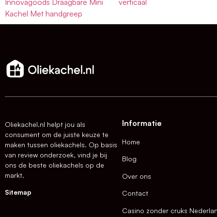
Innovagoods Draagbare Mini
verticaal
Kachel Met handgreep
Informatie
Oliekachel.nl helpt jou als
consument om de juiste keuze te
Home
maken tussen oliekachels. Op basis
van review onderzoek, vind je bij
Blog
ons de beste oliekachels op de
markt.
Over ons
Sitemap
Contact
Casino zonder cruks Nederla