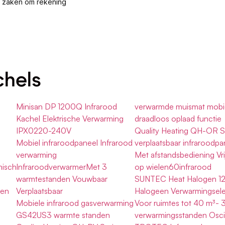
al zaken om rekening
chels
Minisan DP 1200Q Infrarood
verwarmde muismat mobi
Kachel Elektrische Verwarming
draadloos oplaad functie
IPX0220-240V
Quality Heating QH-OR S
Mobiel infraroodpaneel Infrarood
verplaatsbaar infraroodpa
verwarming
Met afstandsbediening Vri
misch
InfraroodverwarmerMet 3
op wielen60infrarood
warmtestanden Vouwbaar
SUNTEC Heat Halogen 1
ten
Verplaatsbaar
Halogeen Verwarmingsel
Mobiele infrarood gasverwarming
Voor ruimtes tot 40 m³- 
GS42US3 warmte standen
verwarmingsstanden Oscil