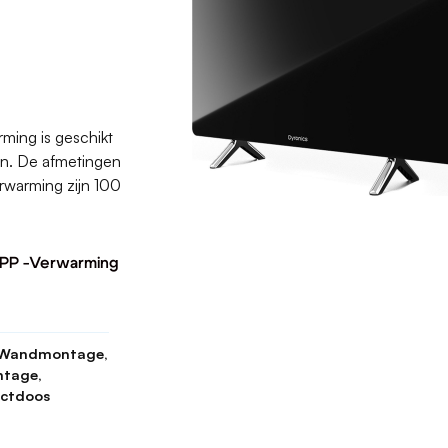
ming is geschikt
en. De afmetingen
rwarming zijn 100
 APP -Verwarming
, Wandmontage,
tage,
ctdoos