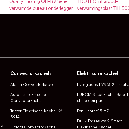
Quality Heating QH-BV Serie
TROTEC Infrarood-
verwarmde bureau onderlegger
verwarmingsplaat TIH 30
Convectorkachels
Elektrische kachel
Alpina Convectorkachel
Everglades EV9682 straalk
Auronic Elektrische
EUROM Straalkachel Safe-t
Convectorkachel
shine compact
Tristar Elektrische Kachel KA-
Fan Heater25 m2
5914
Duux Threesixty 2 Smart
nd
Gologi Convectorkachel
Elektrische Kachel