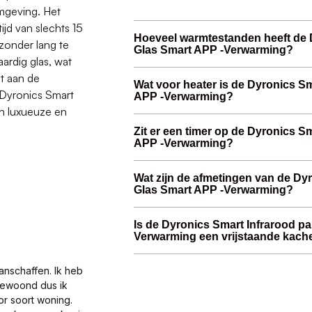
omgeving. Het
jd van slechts 15
Hoeveel warmtestanden heeft de 
 zonder lang te
Glas Smart APP -Verwarming?
rdig glas, wat
gt aan de
Wat voor heater is de Dyronics S
 Dyronics Smart
APP -Verwarming?
en luxueuze en
Zit er een timer op de Dyronics S
APP -Verwarming?
Wat zijn de afmetingen van de Dy
Glas Smart APP -Verwarming?
Is de Dyronics Smart Infrarood p
Verwarming een vrijstaande kach
anschaffen. Ik heb
gewoond dus ik
or soort woning.