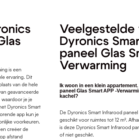
ronics
Veelgestelde 
Glas
Dyronics Smar
g
paneel Glas S
Verwarming
ing is een
e ervaring. Dit
laats van de hele
Ik woon in een klein appartement.
paneel Glas Smart APP -Verwarmi
p van geavanceerde
kachel?
 waardoor je je
 het Dyronics Smart
De Dyronics Smart Infrarood paneel
horende app kun je
geschikt voor ruimtes tot 12 m². Afha
nlijke voorkeuren.
is deze Dyronics Smart Infrarood p
 en creëer de
of niet geschikt.
 op afstand