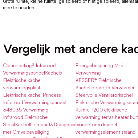
Grote ruimte, kleine ruimte, geïsoleerd of niet geïsoleerd, allema
mee te houden.
Vergelijk met andere ka
Cleanheating® Infrarood
Energiebesparing Mini
VerwarmingspaneelKachels-
Verwarming
Elektrische kachel
KESSER® Elektrische
verwarmingsplaat
KachelInfrarood Verwarmer
Elektrische kachel Princess
Sfeervolle Ventilatorkachel
Infrarood Verwarmingspaneel
Elektrische Verwarming kera
348035 Verwarming
Kumtel 1200 elektrische
Infrarood Elektrische
verwarming terras heater bui
StraalKachelCompact&Draagbaar
binnentoren kachel
met Omvalbeveiliging
verwarmingselement staand