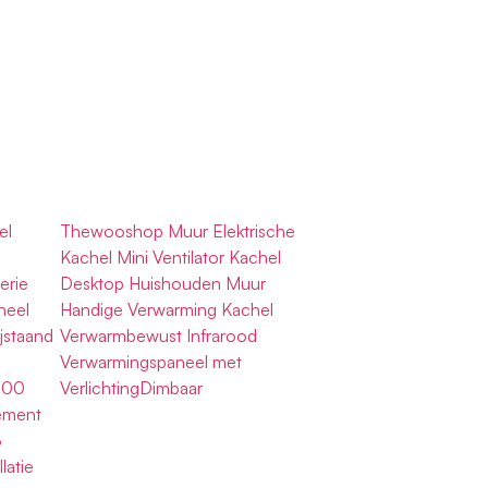
el
Thewooshop Muur Elektrische
Kachel Mini Ventilator Kachel
erie
Desktop Huishouden Muur
neel
Handige Verwarming Kachel
jstaand
Verwarmbewust Infrarood
Verwarmingspaneel met
200
VerlichtingDimbaar
ement
3
latie