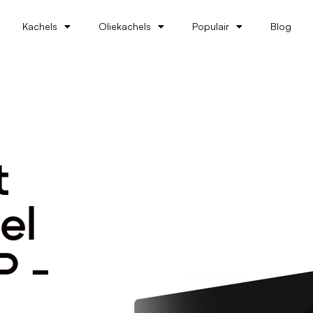
Kachels
Oliekachels
Populair
Blog
t
el
P -