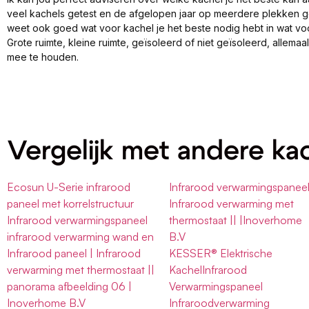
veel kachels getest en de afgelopen jaar op meerdere plekken 
weet ook goed wat voor kachel je het beste nodig hebt in wat vo
Grote ruimte, kleine ruimte, geïsoleerd of niet geïsoleerd, allema
mee te houden.
Vergelijk met andere ka
Ecosun U-Serie infrarood
Infrarood verwarmingspaneel
paneel met korrelstructuur
Infrarood verwarming met
Infrarood verwarmingspaneel
thermostaat || |Inoverhome
infrarood verwarming wand en
B.V
Infrarood paneel | Infrarood
KESSER® Elektrische
verwarming met thermostaat ||
KachelInfrarood
panorama afbeelding 06 |
Verwarmingspaneel
Inoverhome B.V
Infraroodverwarming