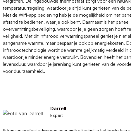
vergroten. De ingebouwde thermostaat zorgt voor een nauwk
temperatuurregeling, waardoor je altijd kunt genieten van de p
Met de Wifi-app bediening heb je de mogelijkheid om het pan
afstand te bedienen, waar je ook bent. Daarnaast is het paneel
oververhittingsbeveiliging, waardoor je je geen zorgen hoeft 
veiligheid. Met dit infrarood verwarmingspaneel geniet je niet 
aangename warmte, maar bespaar je ook op energiekosten. Do
infraroodtechnologie wordt de warmte gelijkmatig verdeeld in 
waardoor je minder energie verbruikt. Bovendien heeft het pa
levensduur, waardoor je jarenlang kunt genieten van de voorde
voor duurzaamheid,.
Darrell
Expert
Ik kan jou perfect adviseren over welke kachel je het beste kan a