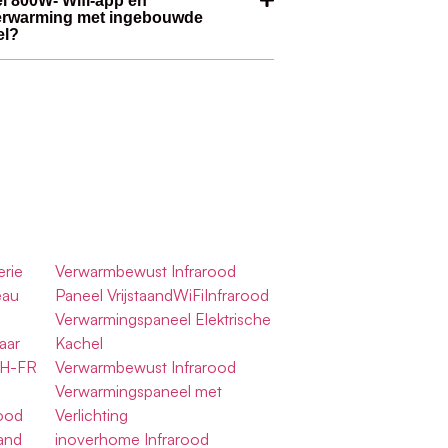
l 800W- Wifi-app en
verwarming met ingebouwde
el?
erie
Verwarmbewust Infrarood
eau
Paneel VrijstaandWiFiInfrarood
Verwarmingspaneel Elektrische
aar
Kachel
QH-FR
Verwarmbewust Infrarood
Verwarmingspaneel met
rood
Verlichting
and
inoverhome Infrarood