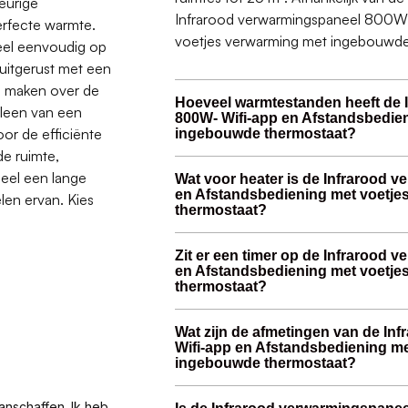
eurige
Infrarood verwarmingspaneel 800W-
erfecte warmte.
voetjes verwarming met ingebouwde t
eel eenvoudig op
 uitgerust met een
te maken over de
Hoeveel warmtestanden heeft de 
alleen van een
800W- Wifi-app en Afstandsbedie
or de efficiënte
ingebouwde thermostaat?
de ruimte,
neel een lange
Wat voor heater is de Infrarood 
en Afstandsbediening met voetj
len ervan. Kies
thermostaat?
Zit er een timer op de Infrarood 
en Afstandsbediening met voetj
thermostaat?
Wat zijn de afmetingen van de In
Wifi-app en Afstandsbediening m
ingebouwde thermostaat?
anschaffen. Ik heb