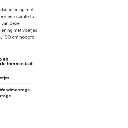
ndsbediening met
oor een ruimte tot
n van deze
iening met voetjes
e, 100 cm hoogte
p en
de thermostaat
etjes
, Wandmontage,
ntage