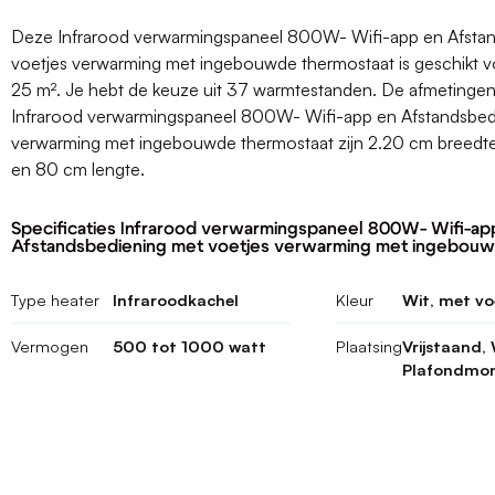
Deze Infrarood verwarmingspaneel 800W- Wifi-app en Afsta
voetjes verwarming met ingebouwde thermostaat is geschikt v
25 m². Je hebt de keuze uit 37 warmtestanden. De afmetinge
Infrarood verwarmingspaneel 800W- Wifi-app en Afstandsbed
verwarming met ingebouwde thermostaat zijn 2.20 cm breedt
en 80 cm lengte.
Specificaties Infrarood verwarmingspaneel 800W- Wifi-ap
Afstandsbediening met voetjes verwarming met ingebouw
Type heater
Infraroodkachel
Kleur
Wit, met vo
Vermogen
500 tot 1000 watt
Plaatsing
Vrijstaand
Plafondmo