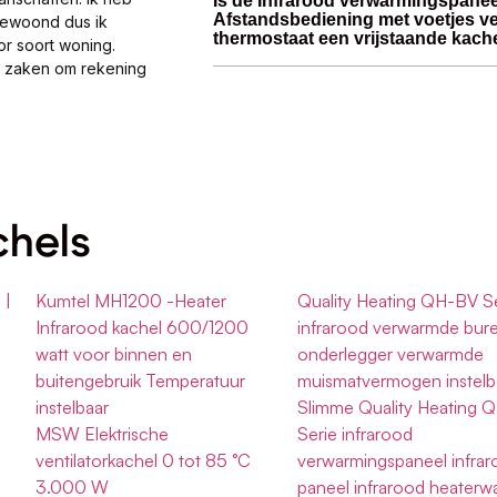
Is de Infrarood verwarmingspanee
Afstandsbediening met voetjes 
gewoond dus ik
thermostaat een vrijstaande kach
or soort woning.
al zaken om rekening
chels
 |
Kumtel MH1200 -Heater
Quality Heating QH-BV S
Infrarood kachel 600/1200
infrarood verwarmde bur
watt voor binnen en
onderlegger verwarmde
buitengebruik Temperatuur
muismatvermogen instelb
instelbaar
Slimme Quality Heating 
MSW Elektrische
Serie infrarood
ventilatorkachel 0 tot 85 °C
verwarmingspaneel infra
3.000 W
paneel infrarood heaterw