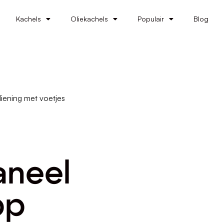
Kachels
Oliekachels
Populair
Blog
iening met voetjes
aneel
pp