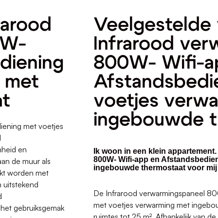
rarood
Veelgestelde 
0W-
Infrarood ver
diening
800W- Wifi-a
g met
Afstandsbedi
at
voetjes verw
ingebouwde t
iening met voetjes
d
mheid en
Ik woon in een klein appartement
800W- Wifi-app en Afstandsbedie
 aan de muur als
ingebouwde thermostaat voor mij
ikt worden met
 uitstekend
De Infrarood verwarmingspaneel 80
d
met voetjes verwarming met ingebou
e het gebruiksgemak
ruimtes tot 25 m². Afhankelijk van de