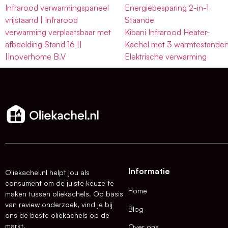
Infrarood verwarmingspaneel
Energiebesparing 2-in-1
vrijstaand | Infrarood
Staande
verwarming verplaatsbaar met
Kibani Infrarood Heater-
afbeelding Stand 16 ||
Kachel met 3 warmtestande
|Inoverhome B.V
Elektrische verwarming
Informatie
Oliekachel.nl helpt jou als
consument om de juiste keuze te
Home
maken tussen oliekachels. Op basis
van review onderzoek, vind je bij
Blog
ons de beste oliekachels op de
markt.
Over ons