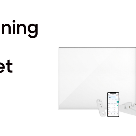
ning
et