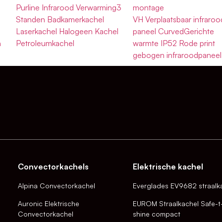
Purline Infrarood Verwarming3
montage
Standen Badkamerkachel
VH Verplaatsbaar infraroo
Laserkachel Halogeen Kachel
paneel CurvedGerichte
n
Petroleumkachel
warmte IP52 Rode print
gebogen infraroodpaneel
Convectorkachels
Elektrische kachel
Alpina Convectorkachel
Everglades EV9682 straalk
Auronic Elektrische
EUROM Straalkachel Safe-t
Convectorkachel
shine compact