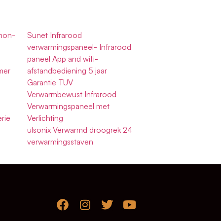
non-
Sunet Infrarood
verwarmingspaneel- Infrarood
paneel App and wifi-
mer
afstandbediening 5 jaar
Garantie TUV
Verwarmbewust Infrarood
Verwarmingspaneel met
rie
Verlichting
ulsonix Verwarmd droogrek 24
verwarmingsstaven