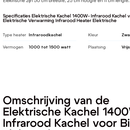
Elektrische zijn 50 cm breedte, 25 cm hoogte en 11 cm lengte
Specificaties Elektrische Kachel 1400W- Infrarood Kachel 
Elektrische Verwarming Infrarood Heater Elektrische
Type heater
Infraroodkachel
Kleur
Zwa
Vermogen
1000 tot 1500 watt
Plaatsing
Vrij
Omschrijving van de
Elektrische Kachel 140
Infrarood Kachel voor B