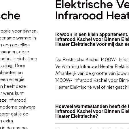
Elektrische V
sche
Infrarood Heat
optie voor binnen.
Ik woon in een klein appartement.
ngename warmte in
Infrarood Kachel voor Binnen Ele
n een gezellige
Heater Elektrische voor mij dan e
rmaanden, deze
chel is niet alleen
De Elektrische Kachel 1400W- Infra
ezuinig. Door
Verwarming Infrarood Heater Elektris
 objecten en
Afhankelijk van de grootte van jouw 
 geen energie
1400W- Infrarood Kachel voor Binne
en heeft deze
Heater Elektrische wel of niet geschi
ar wens kunt
deze infrarood
en moderne ontwerp
Hoeveel warmtestanden heeft de 
Infrarood Kachel voor Binnen Ele
zorgt dat je de
Heater Elektrische?
n extra
 in de garage,