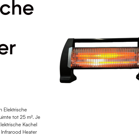
sche
er
 Elektrische
uimte tot 25 m². Je
lektrische Kachel
 Infrarood Heater