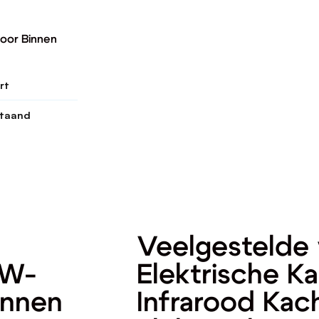
.
voor Binnen
rt
staand
Veelgestelde 
0W-
Elektrische K
innen
Infrarood Kac