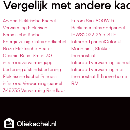
Vergelijk met andere ka
Arvona Elektrische Kachel
Eurom Sani 800WiFi
Verwarming Elektrisch
Badkamer infraroodpaneel
Keramische Kachel
IHWS2022-2615-STE
Energiezuinige Infraroodkachel
Infrarood paneelColorful
Boze Elektrische Heater
Mountains, Stekker
Cosmic Beam Smart 30
thermostaat
infraroodverwarmingapp-
Infrarood verwarmingspaneel
bediening afstandsbediening
Infrarood verwarming met
Elektrische kachel Princess
thermostaat || |Inoverhome
infrarood Verwarmingspaneel
B.V
348235 Verwarming Randloos