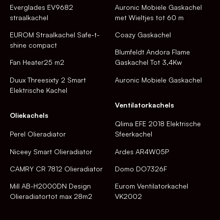
Everglades EV9682
Auronic Mobiele Gaskachel
straalkachel
met Wieltjes tot 60 m
EUROM Straalkachel Safe-t-
Coazy Gaskachel
shine compact
Blumfeldt Andora Flame
Fan Heater25 m2
Gaskachel Tot 3,4Kw
Duux Threesixty 2 Smart
Auronic Mobiele Gaskachel
Elektrische Kachel
Ventilatorkachels
Oliekachels
Qlima EFE 2018 Elektrische
Perel Olieradiator
Sfeerkachel
Niceey Smart Olieradiator
Ardes AR4W05P
CAMRY CR 7812 Olieradiator
Domo DO7326F
Mill AB-H2000DN Design
Eurom Ventilatorkachel
Olieradiatortot max 28m2
VK2002