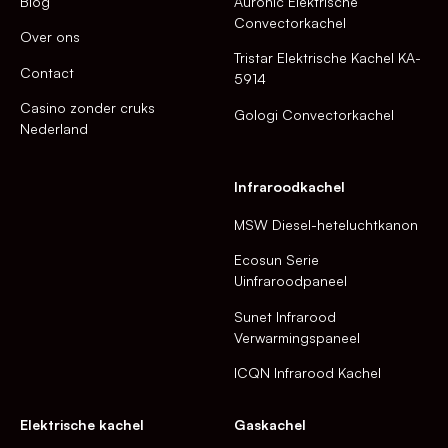
Blog
Auronic Elektrische
Convectorkachel
Over ons
Tristar Elektrische Kachel KA-
Contact
5914
Casino zonder cruks
Gologi Convectorkachel
Nederland
Infraroodkachel
MSW Diesel-heteluchtkanon
Ecosun Serie
Uinfraroodpaneel
Sunet Infrarood
Verwarmingspaneel
ICQN Infrarood Kachel
Elektrische kachel
Gaskachel