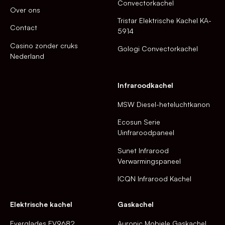
Convectorkachel
Over ons
Tristar Elektrische Kachel KA-
Contact
5914
Casino zonder cruks
Gologi Convectorkachel
Nederland
Infraroodkachel
MSW Diesel-heteluchtkanon
Ecosun Serie
Uinfraroodpaneel
Sunet Infrarood
Verwarmingspaneel
ICQN Infrarood Kachel
Elektrische kachel
Gaskachel
Everglades EV9682
Auronic Mobiele Gaskachel