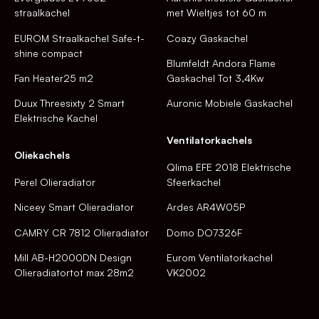
straalkachel
met Wieltjes tot 60 m
EUROM Straalkachel Safe-t-
Coazy Gaskachel
shine compact
Blumfeldt Andora Flame
Fan Heater25 m2
Gaskachel Tot 3,4Kw
Duux Threesixty 2 Smart
Auronic Mobiele Gaskachel
Elektrische Kachel
Ventilatorkachels
Oliekachels
Qlima EFE 2018 Elektrische
Perel Olieradiator
Sfeerkachel
Niceey Smart Olieradiator
Ardes AR4W05P
CAMRY CR 7812 Olieradiator
Domo DO7326F
Mill AB-H2000DN Design
Eurom Ventilatorkachel
Olieradiatortot max 28m2
VK2002