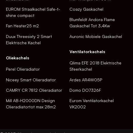
EUROM Straalkachel Safe-t-
Coazy Gaskachel
shine compact
Blumfeldt Andora Flame
Fan Heater25 m2
Gaskachel Tot 3,4Kw
Duux Threesixty 2 Smart
Auronic Mobiele Gaskachel
Elektrische Kachel
Ventilatorkachels
Oliekachels
Qlima EFE 2018 Elektrische
Perel Olieradiator
Sfeerkachel
Niceey Smart Olieradiator
Ardes AR4W05P
CAMRY CR 7812 Olieradiator
Domo DO7326F
Mill AB-H2000DN Design
Eurom Ventilatorkachel
Olieradiatortot max 28m2
VK2002