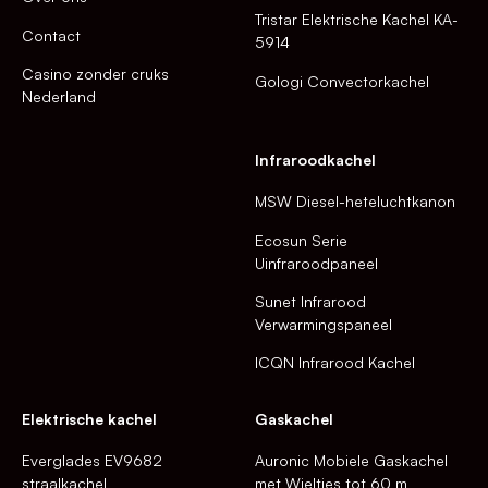
Tristar Elektrische Kachel KA-
Contact
5914
Casino zonder cruks
Gologi Convectorkachel
Nederland
Infraroodkachel
MSW Diesel-heteluchtkanon
Ecosun Serie
Uinfraroodpaneel
Sunet Infrarood
Verwarmingspaneel
ICQN Infrarood Kachel
Elektrische kachel
Gaskachel
Everglades EV9682
Auronic Mobiele Gaskachel
straalkachel
met Wieltjes tot 60 m