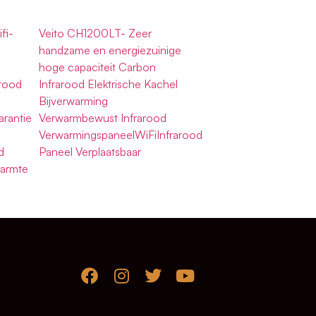
fi-
Veito CH1200LT- Zeer
handzame en energiezuinige
hoge capaciteit Carbon
arood
Infrarood Elektrische Kachel
Bijverwarming
arantie
Verwarmbewust Infrarood
VerwarmingspaneelWiFiInfrarood
d
Paneel Verplaatsbaar
warmte