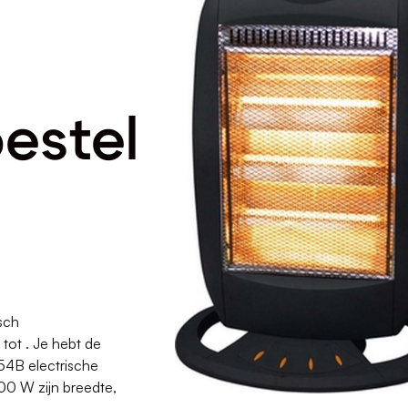
estel
sch
tot . Je hebt de
54B electrische
00 W zijn breedte,