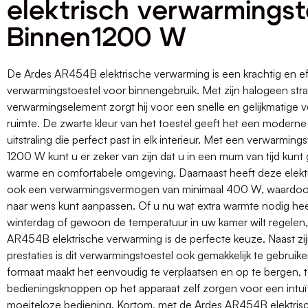
elektrisch verwarmingst
Binnen1200 W
De Ardes AR454B elektrische verwarming is een krachtig en ef
verwarmingstoestel voor binnengebruik. Met zijn halogeen stra
verwarmingselement zorgt hij voor een snelle en gelijkmatige 
ruimte. De zwarte kleur van het toestel geeft het een moderne e
uitstraling die perfect past in elk interieur. Met een verwarmi
1200 W kunt u er zeker van zijn dat u in een mum van tijd kunt
warme en comfortabele omgeving. Daarnaast heeft deze elekt
ook een verwarmingsvermogen van minimaal 400 W, waardoor
naar wens kunt aanpassen. Of u nu wat extra warmte nodig he
winterdag of gewoon de temperatuur in uw kamer wilt regelen
AR454B elektrische verwarming is de perfecte keuze. Naast z
prestaties is dit verwarmingstoestel ook gemakkelijk te gebrui
formaat maakt het eenvoudig te verplaatsen en op te bergen, te
bedieningsknoppen op het apparaat zelf zorgen voor een intuï
moeiteloze bediening. Kortom, met de Ardes AR454B elektris