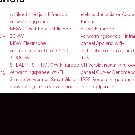
schilderij ||te lijst | Infrarood
elektrische radiator App wi
 |
verwarmingspaneel
functie
MSW Diesel-heteluchtkanon-
Sunet Infrarood
B.V
20 kW
verwarmingspaneel- Infr
MSW Elektrische
paneel App and wifi-
ventilatorkachel 0 tot 85 °C
afstandbediening 5 jaar G
3.000 W
TUV
STEALTH ST-IR770W Infrarood
VH Verplaatsbaar infraroo
ng |
verwarmingspaneel Wi-Fi
paneel CurvedGerichte 
Slimme Verwarmer, Smart Glazen
IP52 Rode print gebogen
convector, glazen verwarming,
infraroodpaneel