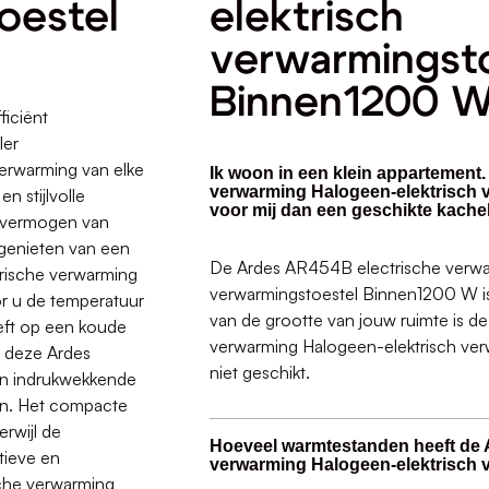
oestel
elektrisch
verwarmingst
Binnen1200 
ficiënt
ler
verwarming van elke
Ik woon in een klein appartement.
verwarming Halogeen-elektrisch 
n stijlvolle
voor mij dan een geschikte kache
ngsvermogen van
 genieten van een
De Ardes AR454B electrische verwa
rische verwarming
verwarmingstoestel Binnen1200 W is g
 u de temperatuur
van de grootte van jouw ruimte is 
eft op een koude
verwarming Halogeen-elektrisch ve
, deze Ardes
niet geschikt.
ijn indrukwekkende
ken. Het compacte
rwijl de
Hoeveel warmtestanden heeft de 
tieve en
verwarming Halogeen-elektrisch
che verwarming