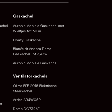
Gaskachel
achel
Auronic Mobiele Gaskachel met
Wieltjes tot 60 m
-
Coazy Gaskachel
Blumfeldt Andora Flame
Gaskachel Tot 3,4Kw
Auronic Mobiele Gaskachel
Ventilatorkachels
Qlima EFE 2018 Elektrische
Sfeerkachel
Ardes AR4W05P
or
Domo DO7326F