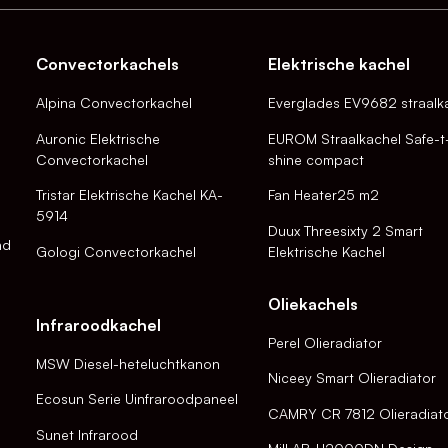
Convectorkachels
Elektrische kachel
Alpina Convectorkachel
Everglades EV9682 straalk
Auronic Elektrische
EUROM Straalkachel Safe-t
Convectorkachel
shine compact
Tristar Elektrische Kachel KA-
Fan Heater25 m2
5914
Duux Threesixty 2 Smart
nd
Gologi Convectorkachel
Elektrische Kachel
Oliekachels
Infraroodkachel
Perel Olieradiator
MSW Diesel-heteluchtkanon
Niceey Smart Olieradiator
Ecosun Serie Uinfraroodpaneel
CAMRY CR 7812 Olieradiat
Sunet Infrarood