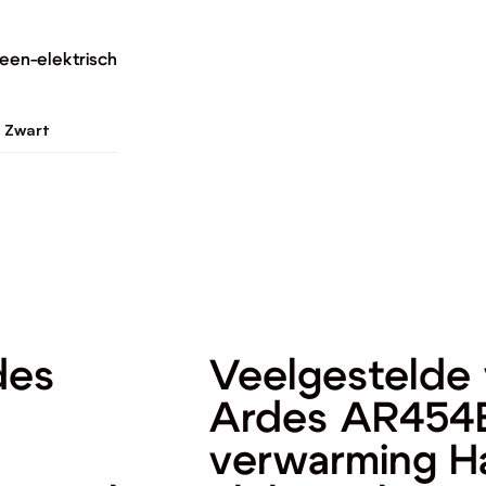
een-elektrisch
Zwart
des
Veelgestelde 
Ardes AR454B
verwarming H