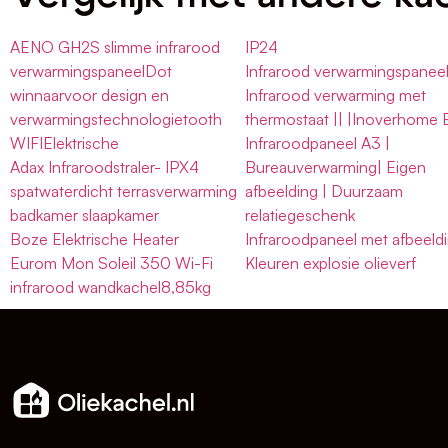
AENO GH2S slimme infrarood
IP24
verwarmingspaneelDot
Infrarood verwarmingspaneel
winnaarvoor design en
Infrarood verwarming met
verwarmingstechnologietooth
thermostaat || |Inoverhome 
WIFIElektrische
Infraroodpaneel A3 |
Adax Infraroodstraler- IPX4
Bureauverwarming| Eigen
spatwaterdicht terrasverwarming
afbeelding | Duurzaam
badkamer slaapkamer
relatiegeschenk
Boze Elektrische Heater
Infraroodpaneel met afbeeldi
Eurom Mon Soleil 350 Wi-Fi
Kleuren explosie olieverf
infrarood wandkachel8,85kg