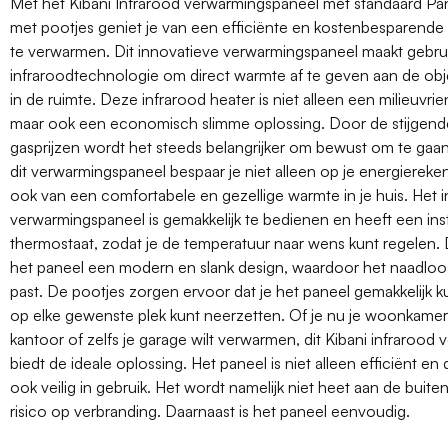
Met het Kibani Infrarood verwarmingspaneel met standaard Pa
met pootjes geniet je van een efficiënte en kostenbesparende 
te verwarmen. Dit innovatieve verwarmingspaneel maakt gebru
infraroodtechnologie om direct warmte af te geven aan de o
in de ruimte. Deze infrarood heater is niet alleen een milieuvrie
maar ook een economisch slimme oplossing. Door de stijgende
gasprijzen wordt het steeds belangrijker om bewust om te gaa
dit verwarmingspaneel bespaar je niet alleen op je energiereken
ook van een comfortabele en gezellige warmte in je huis. Het 
verwarmingspaneel is gemakkelijk te bedienen en heeft een ins
thermostaat, zodat je de temperatuur naar wens kunt regelen. 
het paneel een modern en slank design, waardoor het naadloos 
past. De pootjes zorgen ervoor dat je het paneel gemakkelijk k
op elke gewenste plek kunt neerzetten. Of je nu je woonkamer
kantoor of zelfs je garage wilt verwarmen, dit Kibani infraroo
biedt de ideale oplossing. Het paneel is niet alleen efficiënt e
ook veilig in gebruik. Het wordt namelijk niet heet aan de buite
risico op verbranding. Daarnaast is het paneel eenvoudig.