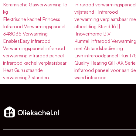
Keramische Gasverwarming 15
Infrarood verwarmingspanee
kg
vrijstaand | Infrarood
Elektrische kachel Princess
verwarming verplaatsbaar me
Infrarood Verwarmingspaneel
afbeelding Stand 16 ||
348035 Verwarming
|Inoverhome B.V
EnablesEasy infrarood
Kumtel Infrarood Verwarmin
Verwarmingspaneel infrarood
met Afstandsbediening
verwarming infrarood paneel
Livn infraroodpaneel Plus 17
infrarood kachel verplaatsbaar
Quality Heating QH-AK Serie
Heat Guru staande
infrarood paneel voor aan d
verwarming3 standen
wand infrarood