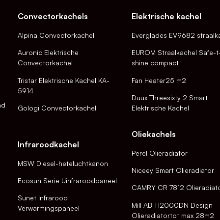
Convectorkachels
Elektrische kachel
Alpina Convectorkachel
Everglades EV9682 straalk
Auronic Elektrische
EUROM Straalkachel Safe-t
Convectorkachel
shine compact
Tristar Elektrische Kachel KA-
Fan Heater25 m2
5914
Duux Threesixty 2 Smart
nd
Gologi Convectorkachel
Elektrische Kachel
Oliekachels
Infraroodkachel
Perel Olieradiator
MSW Diesel-heteluchtkanon
Niceey Smart Olieradiator
Ecosun Serie Uinfraroodpaneel
CAMRY CR 7812 Olieradiat
Sunet Infrarood
Mill AB-H2000DN Design
Verwarmingspaneel
Olieradiatortot max 28m2