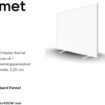
 met
l Heater Kachel
uze uit 1
rwarmingspaneelmet
eedte, 2.20 cm
daard Paneel
cm/450W met