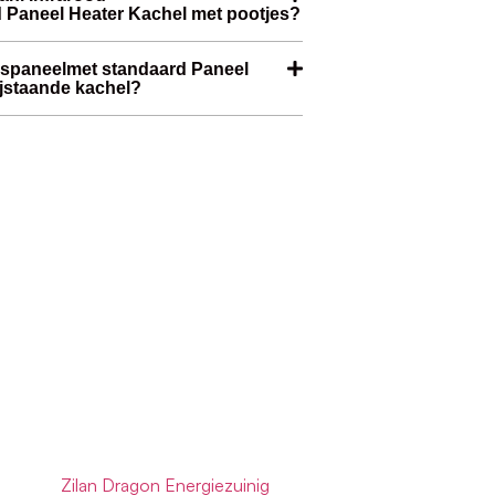
Paneel Heater Kachel met pootjes?
ngspaneelmet standaard Paneel
ijstaande kachel?
Zilan Dragon Energiezuinig