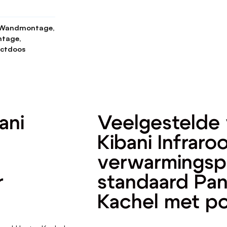
, Wandmontage,
tage,
ctdoos
ani
Veelgestelde 
Kibani Infraro
verwarmingsp
r
standaard Pan
Kachel met po