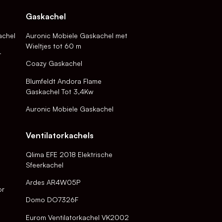
Gaskachel
achel
Auronic Mobiele Gaskachel met
Wieltjes tot 60 m
-
Coazy Gaskachel
Blumfeldt Andora Flame
Gaskachel Tot 3,4Kw
Auronic Mobiele Gaskachel
Ventilatorkachels
Qlima EFE 2018 Elektrische
Sfeerkachel
Ardes AR4W05P
or
Domo DO7326F
Eurom Ventilatorkachel VK2002