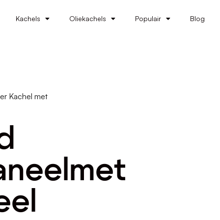
Kachels
Oliekachels
Populair
Blog
ter Kachel met
od
aneelmet
eel