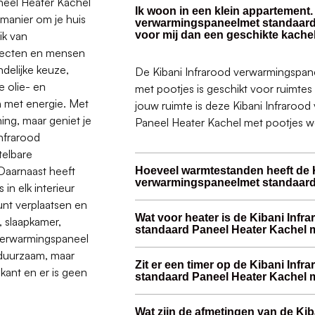
neel Heater Kachel
Ik woon in een klein appartement. 
manier om je huis
verwarmingspaneelmet standaard 
ik van
voor mij dan een geschikte kache
bjecten en mensen
ndelijke keuze,
De Kibani Infrarood verwarmingspan
 olie- en
met pootjes is geschikt voor ruimtes 
n met energie. Met
jouw ruimte is deze Kibani Infraroo
ing, maar geniet je
Paneel Heater Kachel met pootjes wel
infrarood
telbare
Daarnaast heeft
Hoeveel warmtestanden heeft de K
verwarmingspaneelmet standaard 
in elk interieur
unt verplaatsen en
Wat voor heater is de Kibani Inf
, slaapkamer,
standaard Paneel Heater Kachel 
d verwarmingspaneel
n duurzaam, maar
Zit er een timer op de Kibani In
nkant en er is geen
standaard Paneel Heater Kachel 
Wat zijn de afmetingen van de Kib