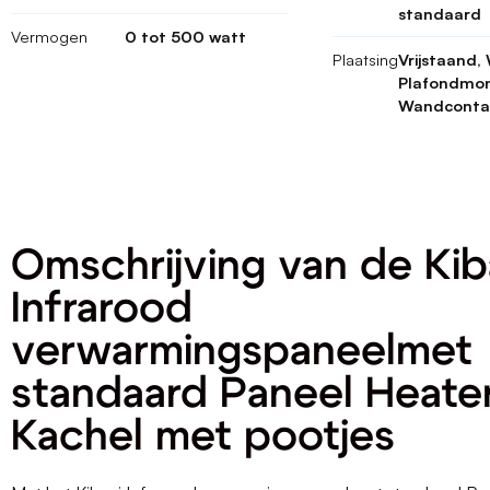
standaard
Vermogen
0 tot 500 watt
Plaatsing
Vrijstaand
Plafondmon
Wandconta
Omschrijving van de Kib
Infrarood
verwarmingspaneelmet
standaard Paneel Heate
Kachel met pootjes