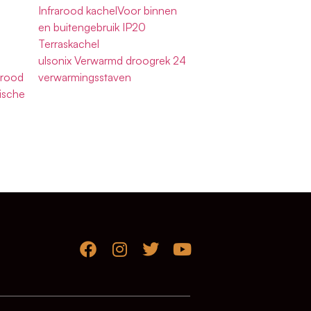
Infrarood kachelVoor binnen
en buitengebruik IP20
Terraskachel
d
ulsonix Verwarmd droogrek 24
arood
verwarmingsstaven
ische