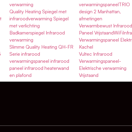
l
verwarming
verwarmingspaneelTRIO
Quality Heating Spiegel met
design 2 Manhattan,
t
infraroodverwarming Spiegel
afmetingen
met verlichting
Verwarmbewust Infraroo
Badkamerspiegel Infrarood
Paneel VrijstaandWiFiInfr
g
verwarming
Verwarmingspaneel Elektr
Slimme Quality Heating QH-FR
Kachel
5
Serie infrarood
Vultec Infrarood
verwarmingspaneel infrarood
Verwarmingspaneel-
e
paneel infrarood heaterwand
Elektrische verwarming
en plafond
Vrijstaand