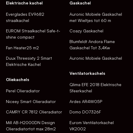
Elektrische kachel
Gaskachel
Everglades EV9682
Auronic Mobiele Gaskachel
straalkachel
met Wieltjes tot 60 m
EUROM Straalkachel Safe-t-
Coazy Gaskachel
shine compact
Blumfeldt Andora Flame
Fan Heater25 m2
Gaskachel Tot 3,4Kw
Duux Threesixty 2 Smart
Auronic Mobiele Gaskachel
Elektrische Kachel
Ventilatorkachels
Oliekachels
Qlima EFE 2018 Elektrische
Perel Olieradiator
Sfeerkachel
Niceey Smart Olieradiator
Ardes AR4W05P
CAMRY CR 7812 Olieradiator
Domo DO7326F
Mill AB-H2000DN Design
Eurom Ventilatorkachel
Olieradiatortot max 28m2
VK2002