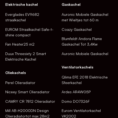
Elektrische kachel
Gaskachel
Everglades EV9682
Auronic Mobiele Gaskachel
straalkachel
met Wieltjes tot 60 m
EUROM Straalkachel Safe-t-
Coazy Gaskachel
shine compact
Blumfeldt Andora Flame
Fan Heater25 m2
Gaskachel Tot 3,4Kw
Duux Threesixty 2 Smart
Auronic Mobiele Gaskachel
Elektrische Kachel
Ventilatorkachels
Oliekachels
Qlima EFE 2018 Elektrische
Perel Olieradiator
Sfeerkachel
Niceey Smart Olieradiator
Ardes AR4W05P
CAMRY CR 7812 Olieradiator
Domo DO7326F
Mill AB-H2000DN Design
Eurom Ventilatorkachel
Olieradiatortot max 28m2
VK2002