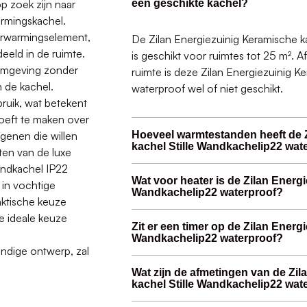
p zoek zijn naar
een geschikte kachel?
armingskachel.
erwarmingselement,
De Zilan Energiezuinig Keramische k
eld in de ruimte.
is geschikt voor ruimtes tot 25 m². A
 omgeving zonder
ruimte is deze Zilan Energiezuinig K
n de kachel.
waterproof wel of niet geschikt.
ruik, wat betekent
oeft te maken over
genen die willen
Hoeveel warmtestanden heeft de 
kachel Stille Wandkachelip22 wat
ten van de luxe
andkachel IP22
Wat voor heater is de Zilan Energ
 in vochtige
Wandkachelip22 waterproof?
aktische keuze
de ideale keuze
Zit er een timer op de Zilan Energ
Wandkachelip22 waterproof?
endige ontwerp, zal
Wat zijn de afmetingen van de Zi
kachel Stille Wandkachelip22 wat