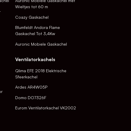
achel
Auronic Mobiele Gaskachel met
Wieltjes tot 60 m
-
Coazy Gaskachel
Blumfeldt Andora Flame
Gaskachel Tot 3,4Kw
Auronic Mobiele Gaskachel
Ventilatorkachels
Qlima EFE 2018 Elektrische
Sfeerkachel
Ardes AR4W05P
or
Domo DO7326F
Eurom Ventilatorkachel VK2002