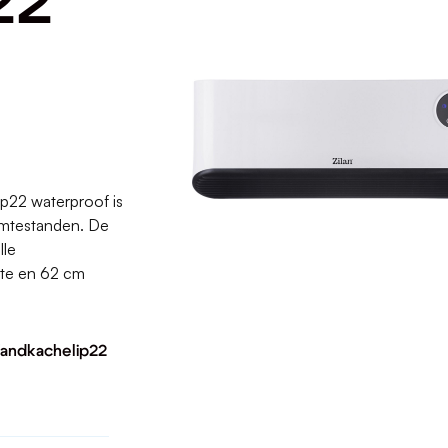
22
ip22 waterproof is
armtestanden. De
lle
gte en 62 cm
 Wandkachelip22