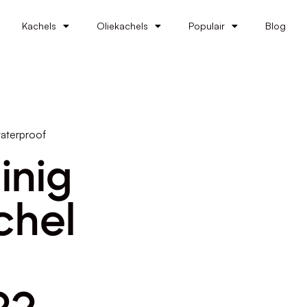
Kachels
Oliekachels
Populair
Blog
waterproof
inig
chel