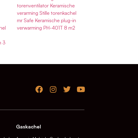
torenventilator Keramische
verarming Stille torenkachel
mr Safe Keramische plug-in
hel
verwarming PH-401T 8 m2
h 3
Gaskachel