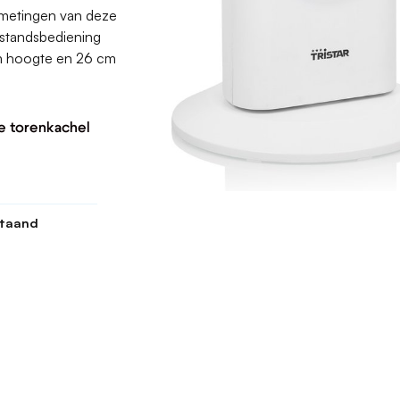
fmetingen van deze
fstandsbediening
cm hoogte en 26 cm
he torenkachel
staand