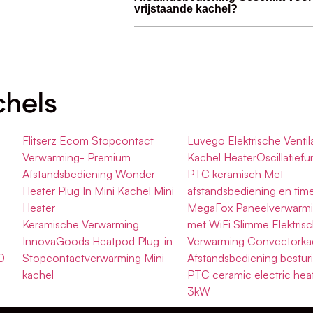
vrijstaande kachel?
chels
Flitserz Ecom Stopcontact
Luvego Elektrische Ventil
Verwarming- Premium
Kachel HeaterOscillatiefu
e
Afstandsbediening Wonder
PTC keramisch Met
Heater Plug In Mini Kachel Mini
afstandsbediening en tim
Heater
MegaFox Paneelverwarm
Keramische Verwarming
met WiFi Slimme Elektris
InnovaGoods Heatpod Plug-in
Verwarming Convectorka
0
Stopcontactverwarming Mini-
Afstandsbediening bestur
kachel
PTC ceramic electric heat
3kW