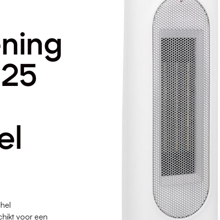
ning
 25
el
hel
chikt voor een