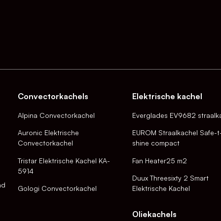
Convectorkachels
Elektrische kachel
Alpina Convectorkachel
Everglades EV9682 straalk
Auronic Elektrische
EUROM Straalkachel Safe-t
Convectorkachel
shine compact
Tristar Elektrische Kachel KA-
Fan Heater25 m2
5914
Duux Threesixty 2 Smart
nd
Gologi Convectorkachel
Elektrische Kachel
Oliekachels