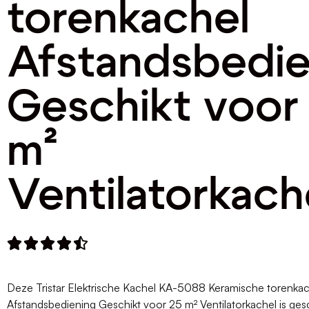
torenkachel
Afstandsbedie
Geschikt voor
m²
Ventilatorkach





Deze Tristar Elektrische Kachel KA-5088 Keramische torenkac
Afstandsbediening Geschikt voor 25 m² Ventilatorkachel is ges