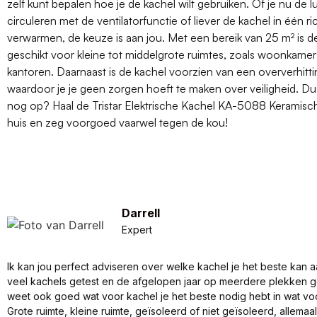
zelf kunt bepalen hoe je de kachel wilt gebruiken. Of je nu de lu
circuleren met de ventilatorfunctie of liever de kachel in één ric
verwarmen, de keuze is aan jou. Met een bereik van 25 m² is d
geschikt voor kleine tot middelgrote ruimtes, zoals woonkamer
kantoren. Daarnaast is de kachel voorzien van een oververhitti
waardoor je je geen zorgen hoeft te maken over veiligheid. Du
nog op? Haal de Tristar Elektrische Kachel KA-5088 Keramisch
huis en zeg voorgoed vaarwel tegen de kou!
Darrell
Expert
Ik kan jou perfect adviseren over welke kachel je het beste kan a
veel kachels getest en de afgelopen jaar op meerdere plekken 
weet ook goed wat voor kachel je het beste nodig hebt in wat vo
Grote ruimte, kleine ruimte, geïsoleerd of niet geïsoleerd, allema