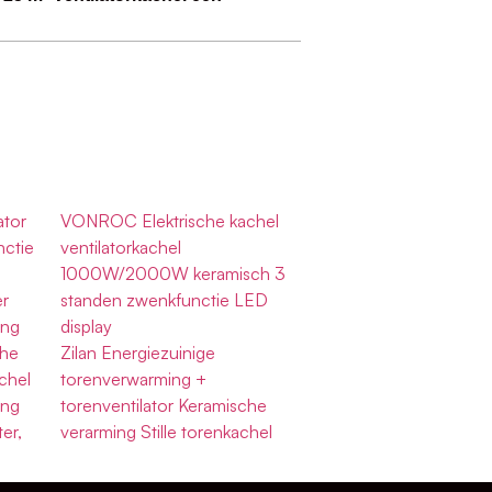
ator
VONROC Elektrische kachel
nctie
ventilatorkachel
1000W/2000W keramisch 3
er
standen zwenkfunctie LED
ing
display
che
Zilan Energiezuinige
chel
torenverwarming +
ing
torenventilator Keramische
er,
verarming Stille torenkachel