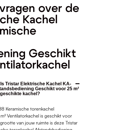
vragen over de
ische Kachel
mische
ening Geschikt
ntilatorkachel
Is Tristar Elektrische Kachel KA-
tandsbediening Geschikt voor 25 m²
 geschikte kachel?
088 Keramische torenkachel
² Ventilatorkachel is geschikt voor
 grootte van jouw ruimte is deze Tristar
sche torenkachel Afstandsbediening