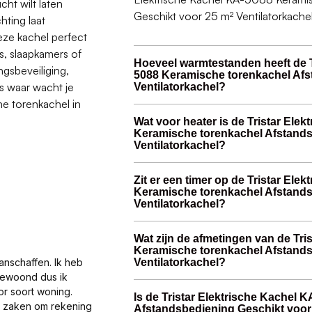
cht wilt laten
Geschikt voor 25 m² Ventilatorkachel 
hting laat
eze kachel perfect
s, slaapkamers of
Hoeveel warmtestanden heeft de T
ngsbeveiliging,
5088 Keramische torenkachel Afs
s waar wacht je
Ventilatorkachel?
e torenkachel in
Wat voor heater is de Tristar Ele
Keramische torenkachel Afstands
Ventilatorkachel?
Zit er een timer op de Tristar Ele
Keramische torenkachel Afstands
Ventilatorkachel?
Wat zijn de afmetingen van de Tri
Keramische torenkachel Afstands
Ventilatorkachel?
anschaffen. Ik heb
gewoond dus ik
or soort woning.
Is de Tristar Elektrische Kachel
al zaken om rekening
Afstandsbediening Geschikt voor 