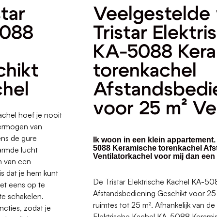
tar
Veelgestelde 
5088
Tristar Elektr
KA-5088 Kera
chikt
torenkachel
chel
Afstandsbedi
voor 25 m² Ve
chel hoef je nooit
vermogen van
ens de gure
Ik woon in een klein appartement. 
5088 Keramische torenkachel Afs
armde lucht
Ventilatorkachel voor mij dan een
en van een
s dat je hem kunt
De Tristar Elektrische Kachel KA-5
et eens op te
Afstandsbediening Geschikt voor 25 m
te schakelen.
ruimtes tot 25 m². Afhankelijk van de
ncties, zodat je
Elektrische Kachel KA-5088 Kerami