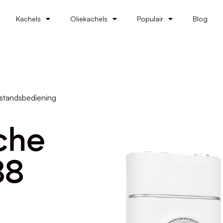
Kachels
Oliekachels
Populair
Blog
fstandsbediening
sche
88