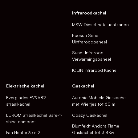
Infraroodkachel
MSW Diesel-heteluchtkanon
Ecosun Serie
Uinfraroodpaneel
Sunet Infrarood
Verwarmingspaneel
ICQN Infrarood Kachel
Elektrische kachel
Gaskachel
Everglades EV9682
Auronic Mobiele Gaskachel
straalkachel
met Wieltjes tot 60 m
EUROM Straalkachel Safe-t-
Coazy Gaskachel
shine compact
Blumfeldt Andora Flame
Fan Heater25 m2
Gaskachel Tot 3,4Kw