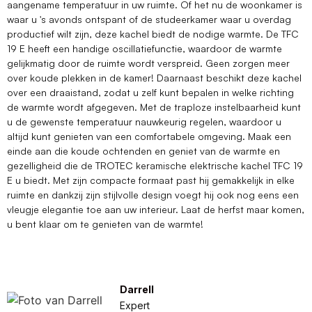
aangename temperatuur in uw ruimte. Of het nu de woonkamer is
waar u 's avonds ontspant of de studeerkamer waar u overdag
productief wilt zijn, deze kachel biedt de nodige warmte. De TFC
19 E heeft een handige oscillatiefunctie, waardoor de warmte
gelijkmatig door de ruimte wordt verspreid. Geen zorgen meer
over koude plekken in de kamer! Daarnaast beschikt deze kachel
over een draaistand, zodat u zelf kunt bepalen in welke richting
de warmte wordt afgegeven. Met de traploze instelbaarheid kunt
u de gewenste temperatuur nauwkeurig regelen, waardoor u
altijd kunt genieten van een comfortabele omgeving. Maak een
einde aan die koude ochtenden en geniet van de warmte en
gezelligheid die de TROTEC keramische elektrische kachel TFC 19
E u biedt. Met zijn compacte formaat past hij gemakkelijk in elke
ruimte en dankzij zijn stijlvolle design voegt hij ook nog eens een
vleugje elegantie toe aan uw interieur. Laat de herfst maar komen,
u bent klaar om te genieten van de warmte!
Darrell
Expert