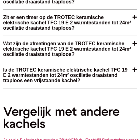
oscillatie draaistand traploos?
Zit er een timer op de TROTEC keramische
elektrische kachel TFC 19 E 2 warmtestanden tot 24m²
oscillatie draaistand traploos?
Wat zijn de afmetingen van de TROTEC keramische
elektrische kachel TFC 19 E 2 warmtestanden tot 24m²
oscillatie draaistand traploos?
Is de TROTEC keramische elektrische kachel TFC 19
E 2 warmtestanden tot 24m² oscillatie draaistand
traploos een vrijstaande kachel?
Vergelijk met andere
kachels
Auronic Elektrische
bijverwarming 18.6 X 12.6
Orion Store ,Ceramische
TechU™ Elektrisch
thermostaat