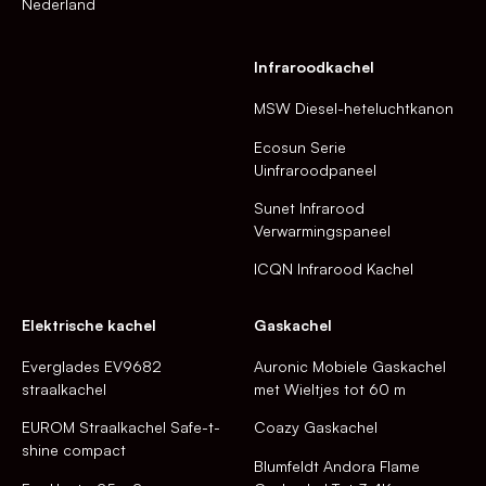
Nederland
Infraroodkachel
MSW Diesel-heteluchtkanon
Ecosun Serie
Uinfraroodpaneel
Sunet Infrarood
Verwarmingspaneel
ICQN Infrarood Kachel
Elektrische kachel
Gaskachel
Everglades EV9682
Auronic Mobiele Gaskachel
straalkachel
met Wieltjes tot 60 m
EUROM Straalkachel Safe-t-
Coazy Gaskachel
shine compact
Blumfeldt Andora Flame