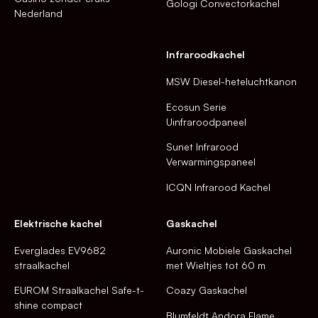
Gologi Convectorkachel
Nederland
Infraroodkachel
MSW Diesel-heteluchtkanon
Ecosun Serie
Uinfraroodpaneel
Sunet Infrarood
Verwarmingspaneel
ICQN Infrarood Kachel
Elektrische kachel
Gaskachel
Everglades EV9682
Auronic Mobiele Gaskachel
straalkachel
met Wieltjes tot 60 m
EUROM Straalkachel Safe-t-
Coazy Gaskachel
shine compact
Blumfeldt Andora Flame