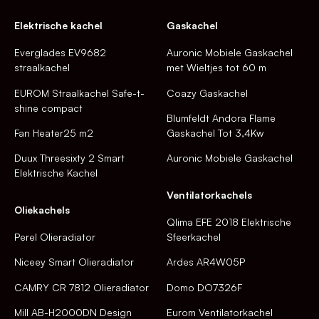
Elektrische kachel
Gaskachel
Everglades EV9682
Auronic Mobiele Gaskachel
straalkachel
met Wieltjes tot 60 m
EUROM Straalkachel Safe-t-
Coazy Gaskachel
shine compact
Blumfeldt Andora Flame
Fan Heater25 m2
Gaskachel Tot 3,4Kw
Duux Threesixty 2 Smart
Auronic Mobiele Gaskachel
Elektrische Kachel
Ventilatorkachels
Oliekachels
Qlima EFE 2018 Elektrische
Perel Olieradiator
Sfeerkachel
Niceey Smart Olieradiator
Ardes AR4W05P
CAMRY CR 7812 Olieradiator
Domo DO7326F
Mill AB-H2000DN Design
Eurom Ventilatorkachel