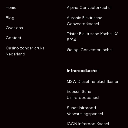
Home
Alpina Convectorkachel
Blog
Auronic Elektrische
Convectorkachel
Over ons
Tristar Elektrische Kachel KA-
Contact
5914
Casino zonder cruks
Gologi Convectorkachel
Nederland
Infraroodkachel
MSW Diesel-heteluchtkanon
Ecosun Serie
Uinfraroodpaneel
Sunet Infrarood
Verwarmingspaneel
ICQN Infrarood Kachel